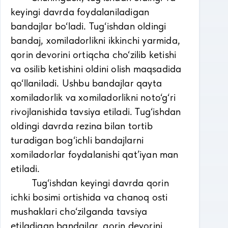
keyingi davrda foydalaniladigan
bandajlar bo‘ladi. Tug‘ishdan oldingi
bandaj, xomiladorlikni ikkinchi yarmida,
qorin devorini ortiqcha cho‘zilib ketishi
va osilib ketishini oldini olish maqsadida
qo‘llaniladi. Ushbu bandajlar qayta
xomiladorlik va xomiladorlikni noto‘g‘ri
rivojlanishida tavsiya etiladi. Tug‘ishdan
oldingi davrda rezina bilan tortib
turadigan bog‘ichli bandajlarni
xomiladorlar foydalanishi qat’iyan man
etiladi.
Tug‘ishdan keyingi davrda qorin
ichki bosimi ortishida va chanoq osti
mushaklari cho‘zilganda tavsiya
etiladigan bandajlar, qorin devorini