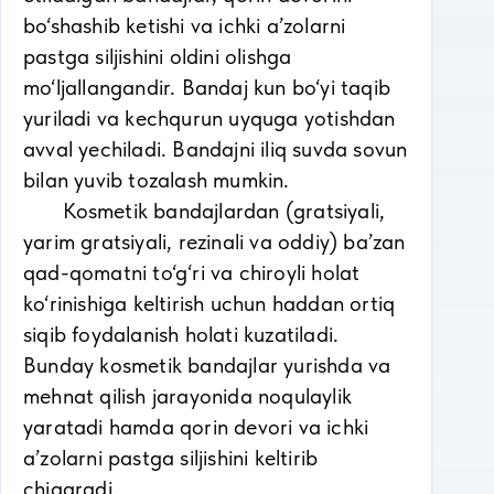
bo‘shashib ketishi va ichki a’zolarni
pastga siljishini oldini olishga
mo‘ljallangandir. Bandaj kun bo‘yi taqib
yuriladi va kechqurun uyquga yotishdan
avval yechiladi. Bandajni iliq suvda sovun
bilan yuvib tozalash mumkin.
Kosmetik bandajlardan (gratsiyali,
yarim gratsiyali, rezinali va oddiy) ba’zan
qad-qomatni to‘g‘ri va chiroyli holat
ko‘rinishiga keltirish uchun haddan ortiq
siqib foydalanish holati kuzatiladi.
Bunday kosmetik bandajlar yurishda va
mehnat qilish jarayonida noqulaylik
yaratadi hamda qorin devori va ichki
a’zolarni pastga siljishini keltirib
chiqaradi.