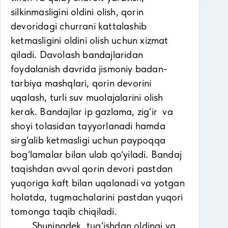
silkinmasligini oldini olish, qorin
devoridagi churrani kattalashib
ketmasligini oldini olish uchun xizmat
qiladi. Davolash bandajlaridan
foydalanish davrida jismoniy badan-
tarbiya mashqlari, qorin devorini
uqalash, turli suv muolajalarini olish
kerak. Bandajlar ip gazlama, zig‘ir va
shoyi tolasidan tayyorlanadi hamda
sirg‘alib ketmasligi uchun paypoqqa
bog‘lamalar bilan ulab qo‘yiladi. Bandaj
taqishdan avval qorin devori pastdan
yuqoriga kaft bilan uqalanadi va yotgan
holatda, tugmachalarini pastdan yuqori
tomonga taqib chiqiladi.
Shuningdek, tug‘ishdan oldingi va