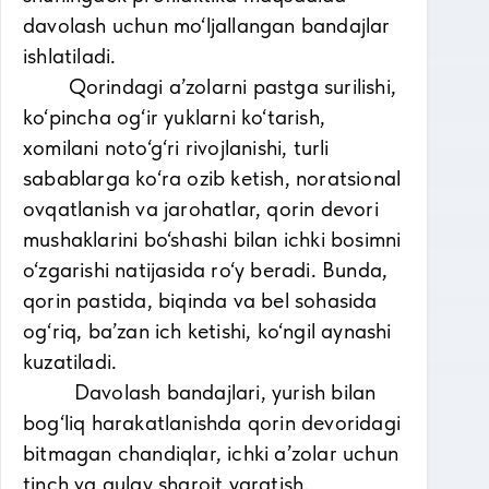
davolash uchun mo‘ljallangan bandajlar
ishlatiladi.
Qorindagi a’zolarni pastga surilishi,
ko‘pincha og‘ir yuklarni ko‘tarish,
xomilani noto‘g‘ri rivojlanishi, turli
sabablarga ko‘ra ozib ketish, noratsional
ovqatlanish va jarohatlar, qorin devori
mushaklarini bo‘shashi bilan ichki bosimni
o‘zgarishi natijasida ro‘y beradi. Bunda,
qorin pastida, biqinda va bel sohasida
og‘riq, ba’zan ich ketishi, ko‘ngil aynashi
kuzatiladi.
Davolash bandajlari, yurish bilan
bog‘liq harakatlanishda qorin devoridagi
bitmagan chandiqlar, ichki a’zolar uchun
tinch va qulay sharoit yaratish,