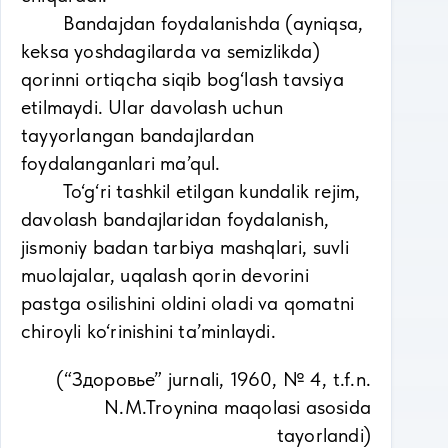
Bandajdan foydalanishda (ayniqsa,
keksa yoshdagilarda va semizlikda)
qorinni ortiqcha siqib bog‘lash tavsiya
etilmaydi. Ular davolash uchun
tayyorlangan bandajlardan
foydalanganlari ma’qul.
To‘g‘ri tashkil etilgan kundalik rejim,
davolash bandajlaridan foydalanish,
jismoniy badan tarbiya mashqlari, suvli
muolajalar, uqalash qorin devorini
pastga osilishini oldini oladi va qomatni
chiroyli ko‘rinishini ta’minlaydi.
(“Здоровье” jurnali, 1960, № 4, t.f.n.
N.M.Troynina maqolasi asosida
tayorlandi)