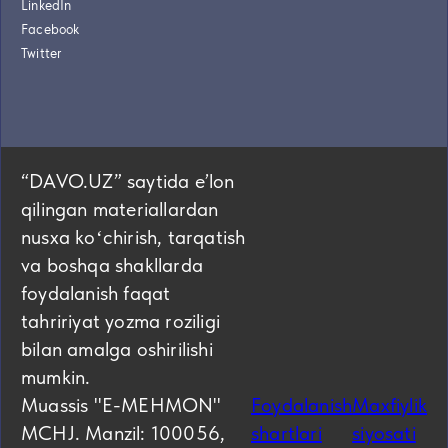
LinkedIn
Facebook
Twitter
“DAVO.UZ” saytida eʼlon
qilingan materiallardan
nusxa koʻchirish, tarqatish
va boshqa shakllarda
foydalanish faqat
tahririyat yozma roziligi
bilan amalga oshirilishi
mumkin.
Muassis "E-MEHMON"
Foydalanish
Maxfiylik
MCHJ. Manzil: 100056,
shartlari
siyosati