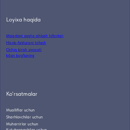
Loyixa haqida
Maqolani qayta ishlash to'lovlari
Hisob-fakturani to'lash
Ochiq kirish siyosati
bilan bog'laning
Ko'rsatmalar
Mualliflar uchun
Sharhlovchilar uchun
Muharrirlar uchun
Kutubxonachilar uchun