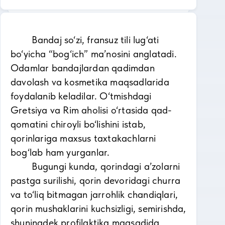
Bandaj so‘zi, fransuz tili lug‘ati
bo‘yicha “bog‘ich” ma’nosini anglatadi.
Odamlar bandajlardan qadimdan
davolash va kosmetika maqsadlarida
foydalanib keladilar. O‘tmishdagi
Gretsiya va Rim aholisi o‘rtasida qad-
qomatini chiroyli bo‘lishini istab,
qorinlariga maxsus taxtakachlarni
bog‘lab ham yurganlar.
Bugungi kunda, qorindagi a’zolarni
pastga surilishi, qorin devoridagi churra
va to‘liq bitmagan jarrohlik chandiqlari,
qorin mushaklarini kuchsizligi, semirishda,
shuningdek profilaktika maqsadida