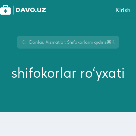
Kirish
⌘K
shifokorlar ro‘yxati