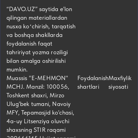
“DAVO.UZ” saytida eʼlon
qilingan materiallardan
nusxa koʻchirish, tarqatish
va boshqa shakllarda
foydalanish faqat
tahririyat yozma roziligi
bilan amalga oshirilishi
mumkin.
Muassis "E-MEHMON"
Foydalanish
Maxfiylik
MCHJ. Manzil: 100056,
shartlari
siyosati
Toshkent shaxri, Mirzo
Ulug'bek tumani, Navoiy
MFY, Tepamasjid ko'chasi,
4а-uy Litsenziya oluvchi
shaxsning STIR raqami