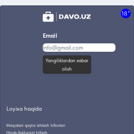
+
18
Email
Yangiliklardan xabar
olish
Loyixa haqida
Maqolani qayta ishlash to'lovlari
Hisob-fakturani to'lash