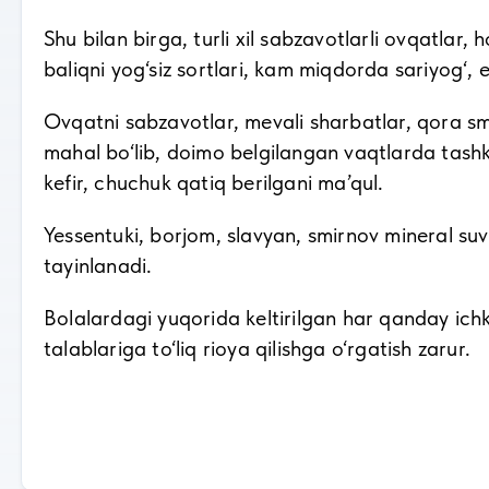
Shu bilan birga, turli xil sabzavotlarli ovqatlar,
baliqni yog‘siz sortlari, kam miqdorda sariyog‘, 
Ovqatni sabzavotlar, mevali sharbatlar, qora sm
mahal bo‘lib, doimo belgilangan vaqtlarda tashkil
kefir, chuchuk qatiq berilgani ma’qul.
Yessentuki, borjom, slavyan, smirnov mineral suv
tayinlanadi.
Bolalardagi yuqorida keltirilgan har qanday ichki 
talablariga to‘liq rioya qilishga o‘rgatish zarur.