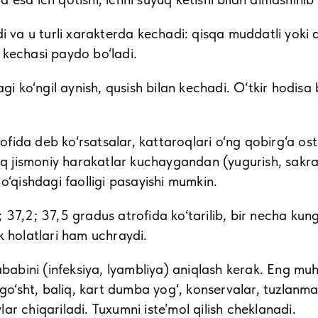
di va u turli xarakterda kechadi: qisqa muddatli yok
 kechasi paydo bo‘ladi.
agi ko‘ngil aynish, qusish bilan kechadi. O‘tkir hodisa
rofida deb ko‘rsatsalar, kattaroqlari o‘ng qobirg‘a osti
iq jismoniy harakatlar kuchaygandan (yugurish, sakrash
o‘qishdagi faolligi pasayishi mumkin.
37,2; 37,5 gradus atrofida ko‘tarilib, bir necha kunga
k holatlari ham uchraydi.
ababini (infeksiya, lyambliya) aniqlash kerak. Eng muhi
‘sht, baliq, kart dumba yog‘, konservalar, tuzlanmala
ylar chiqariladi. Tuxumni iste’mol qilish cheklanadi.