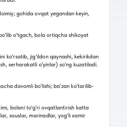
i doimiy; gohida ovqat yegandan keyin,
 bo‘lib o‘tgach, bola ortiqcha shikoyat
ni ko‘rsatib, jig‘ildon qaynashi, kekirikdan
, serharakatli o‘yinlar) so‘ng kuzatiladi.
cha davomli bo‘lishi; ba’zan ko‘tarilib-
mi, bolani to‘g‘ri ovqatlantirish katta
r, souslar, marinadlar, yog‘li xamir