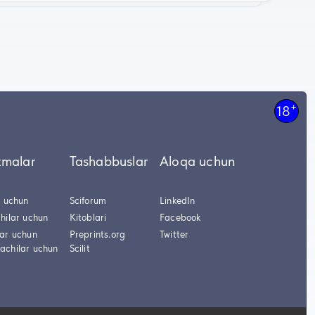
+
18
tmalar
Tashabbuslar
Aloqa uchun
r uchun
Sciforum
LinkedIn
hilar uchun
Kitoblari
Facebook
lar uchun
Preprints.org
Twitter
achilar uchun
Scilit