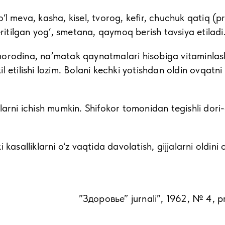
 ho‘l meva, kasha, kisel, tvorog, kefir, chuchuk qatiq 
eritilgan yog‘, smetana, qaymoq berish tavsiya etiladi
orodina, na’matak qaynatmalari hisobiga vitaminlasht
 etilishi lozim. Bolani kechki yotishdan oldin ovqatni 
larni ichish mumkin. Shifokor tomonidan tegishli dori
kasalliklarni o‘z vaqtida davolatish, gijjalarni oldini
”Здоровье” jurnali”, 1962, № 4, pr