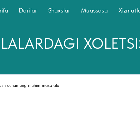
ifa
Dorilar
Shaxslar
Muassasa
Xizmatl
LALARDAGI XOLЕTSI
qlash uchun eng muhim masalalar