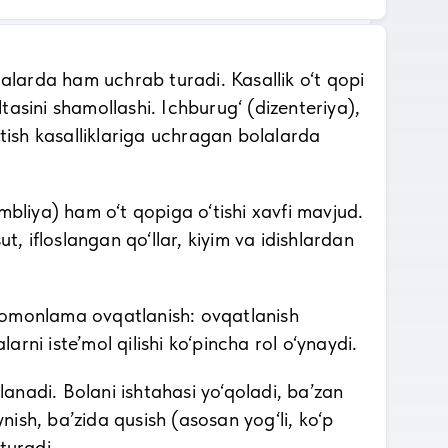
lalarda ham uchrab turadi. Kasallik o‘t qopi
ltasini shamollashi. Ichburug‘ (dizenteriya),
a, tish kasalliklariga uchragan bolalarda
mbliya) ham o‘t qopiga o‘tishi xavfi mavjud.
t, ifloslangan qo‘llar, kiyim va idishlardan
r tomonlama ovqatlanish: ovqatlanish
arni iste’mol qilishi ko‘pincha rol o‘ynaydi.
anadi. Bolani ishtahasi yo‘qoladi, ba’zan
ynish, ba’zida qusish (asosan yog‘li, ko‘p
turadi.