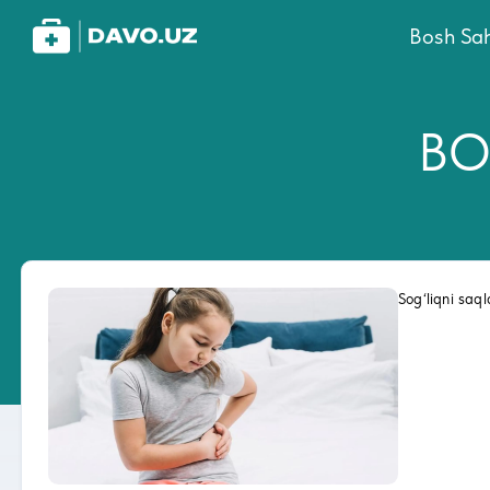
Bosh Sah
BO
Sog‘liqni sa