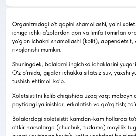
Organizmdagi o‘t qopini shamollashi, ya’ni xolets
ichiga ichki a’zolardan qon va limfa tomirlari orq
yo‘g‘on ichakni shamollashi (kolit), appendetsit, 
rivojlanishi mumkin.
Shuningdek, bolalarni ingichka ichaklarini yuqori
O‘z o‘rnida, gijjalar ichakka sifatsiz suv, yaxshi
tushish ehtimoli ko‘p.
Xoletsistitni kelib chiqishida uzoq vaqt mobaynid
paytidagi yalinishlar, erkalatish va qo‘rqitish; ta
Bolalardagi xoletsistit kamdan-kam hollarda to‘s
o‘tkir narsalarga (chuchuk, tuzlama) moyillik tug‘
ovqat yeyishdan keyin); katta yoshdagi bolalarda 