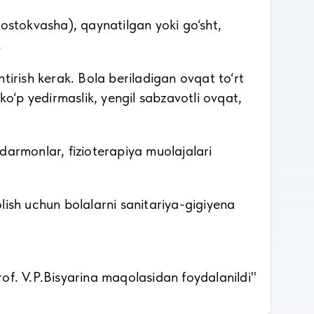
(prostokvasha), qaynatilgan yoki go‘sht,
.
irish kerak. Bola beriladigan ovqat to‘rt
ko‘p yedirmaslik, yengil sabzavotli ovqat,
-darmonlar, fizioterapiya muolajalari
 olish uchun bolalarni sanitariya-gigiyena
of. V.P.Bisyarina maqolasidan foydalanildi"