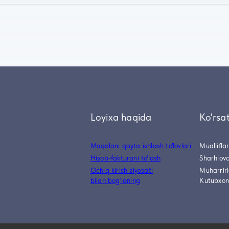
Loyixa haqida
Ko'rsa
Maqolani qayta ishlash to'lovlari
Muallifla
Hisob-fakturani to'lash
Sharhlovc
Ochiq kirish siyosati
Muharrir
bilan bog'laning
Kutubxon