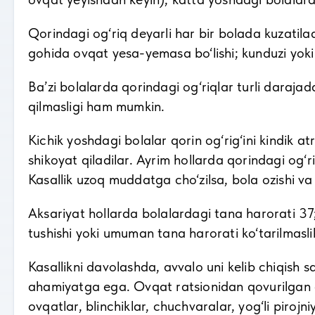
Qorindagi og‘riq deyarli har bir bolada kuzatila
gohida ovqat yesa-yemasa bo‘lishi; kunduzi yoki
Ba’zi bolalarda qorindagi og‘riqlar turli darajad
qilmasligi ham mumkin.
Kichik yoshdagi bolalar qorin og‘rig‘ini kindik at
shikoyat qiladilar. Ayrim hollarda qorindagi og‘r
Kasallik uzoq muddatga cho‘zilsa, bola ozishi va 
Aksariyat hollarda bolalardagi tana harorati 37; 
tushishi yoki umuman tana harorati ko‘tarilmasli
Kasallikni davolashda, avvalo uni kelib chiqish s
ahamiyatga ega. Ovqat ratsionidan qovurilgan go
ovqatlar, blinchiklar, chuchvaralar, yog‘li pirojni