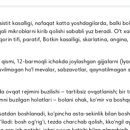
istit kasalligi, nafaqat katta yoshdagilarda, balki bo
ali mikroblarni kirib qolishi sababli yuz beradi. O‘t xa
qorin tifi, paratif, Botkin kasalligi, skarlatina, angin
 qismi, 12-barmoqli ichakda joylashgan gijjalarni (lya
 yuvilmagan ho‘l mevalar, sabzavotlar, qaynatilmagan su
a ovqat rejimini buzilishi – tartibsiz ovqatlanish; bi
’mni buzilgan holatlari – bolani ohak, ko‘mir va boshqal
atdan boshlanadi, ko‘pincha asta-sekinlik bilan boshl
iladi: bosh og‘rig‘i, tezda charchab qolish, kko‘ngil a
esa ich qotishi, ichni suyuq ketishi bilan almashinib 