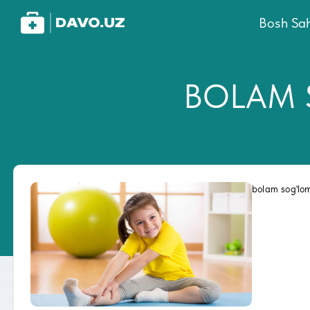
Bosh Sah
BOLAM 
bolam sog'lom