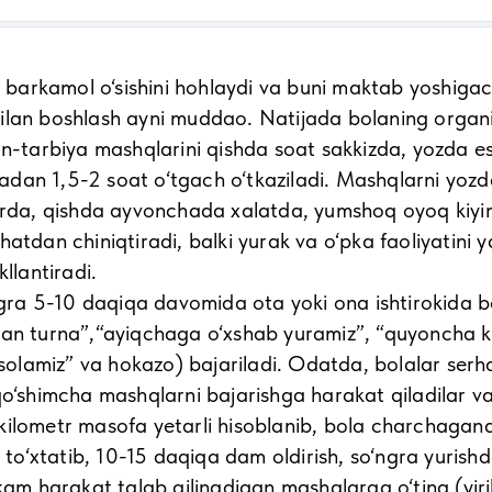
rkamol o‘sishini hohlaydi va buni maktab yoshigac
lan boshlash ayni muddao. Natijada bolaning organizmi 
an-tarbiya mashqlarini qishda soat sakkizda, yozda e
dan 1,5-2 soat o‘tgach o‘tkaziladi. Mashqlarni yozd
larda, qishda ayvonchada xalatda, yumshoq oyoq kiyi
hatdan chiniqtiradi, balki yurak va o‘pka faoliyatini
akllantiradi.
 5-10 daqiqa davomida ota yoki ona ishtirokida bolan
gan turna”,“ayiqchaga o‘xshab yuramiz”, “quyoncha k
lamiz” va hokazo) bajariladi. Odatda, bolalar serha
qo‘shimcha mashqlarni bajarishga harakat qiladilar va
lometr masofa yetarli hisoblanib, bola charchaganda 
ni to‘xtatib, 10-15 daqiqa dam oldirish, so‘ngra yuris
 harakat talab qilinadigan mashqlarga o‘ting (yirik 