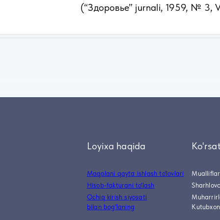
(“Здоровье” jurnali, 1959, № 3, 
Loyixa haqida
Ko'rsa
Maqolani qayta ishlash to'lovlari
Muallifla
Hisob-fakturani to'lash
Sharhlovc
Ochiq kirish siyosati
Muharrir
bilan bog'laning
Kutubxon