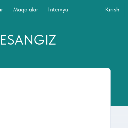
ar
Maqolalar
Intervyu
Kirish
DЕSANGIZ