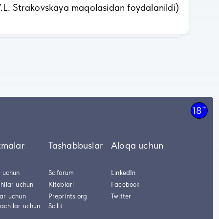
V.L. Strakovskaya maqolasidan foydalanildi)
+
18
tmalar
Tashabbuslar
Aloqa uchun
r uchun
Sciforum
LinkedIn
hilar uchun
Kitoblari
Facebook
lar uchun
Preprints.org
Twitter
achilar uchun
Scilit