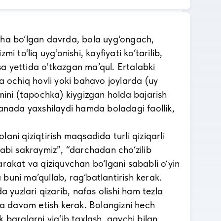
ha bo‘lgan davrda, bola uyg‘ongach,
to‘liq uyg‘onishi, kayfiyati ko‘tarilib,
sa yettida o‘tkazgan ma’qul. Ertalabki
a ochiq hovli yoki bahavo joylarda (uy
mini (tapochka) kiygizgan holda bajarish
 yanada yaxshilaydi hamda boladagi faollik,
i qiziqtirish maqsadida turli qiziqarli
abi sakraymiz”, “darchadan cho‘zilib
rakat va qiziquvchan bo‘lgani sababli o‘yin
 buni ma’qullab, rag‘batlantirish kerak.
yuzlari qizarib, nafas olishi ham tezla
hda davom etish kerak. Bolangizni hech
barglarni yig‘ib taxlash, qaychi bilan