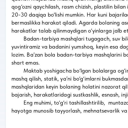
qog‘ozni qaychilash, rasm chizish, plastilin bilan 
20-30 daqiqa bo‘lishi mumkin. Har kuni bajarilad
bermaslikka harakat qiladi. Agarda bolaning asab
harakatlar talab qilinmaydigan o‘yinlarga jalb et
Badan-tarbiya mashqlari tugagach, suv bilan mu
yuvintiramiz va badanini yumshoq, keyin esa dag
lozim. Ba’zan bola badan-tarbiya mashqlarini ba
shart emas.
Maktab yoshigacha bo‘lgan bolalarga og‘ir, mus
mashq qilish, statik, ya’ni bo‘g‘imlarni bukmas
mashqlaridan keyin bolaning holatini nazorat qili
bajarish, harakatlaridagi sustkashlik, esnash, inj
Eng muhimi, to‘g‘ri tashillashtirilib, muntaza
hayotga munosib tayyorlash, mehnatsevarlik va ijo