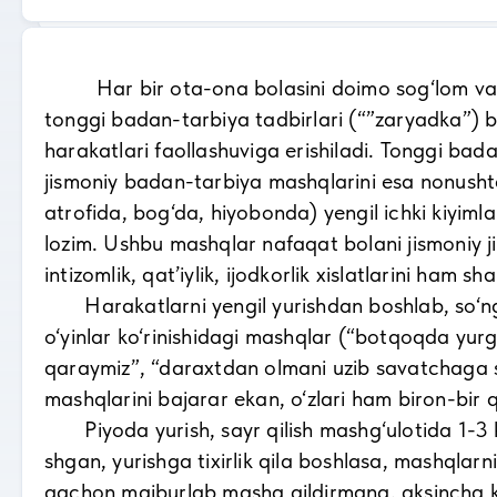
Har bir ota-ona bolasini doimo sog‘lom va ba
tonggi badan-tarbiya tadbirlari (“”zaryadka”) bi
harakatlari faollashuviga erishiladi. Tonggi bad
jismoniy badan-tarbiya mashqlarini esa nonushta
atrofida, bog‘da, hiyobonda) yengil ichki kiyim
lozim. Ushbu mashqlar nafaqat bolani jismoniy ji
intizomlik, qat’iylik, ijodkorlik xislatlarini ham sh
Harakatlarni yengil yurishdan boshlab, so‘ngra
o‘yinlar ko‘rinishidagi mashqlar (“botqoqda yur
qaraymiz”, “daraxtdan olmani uzib savatchaga so
mashqlarini bajarar ekan, o‘zlari ham biron-bir 
Piyoda yurish, sayr qilish mashg‘ulotida 1-3 ki
shgan, yurishga tixirlik qila boshlasa, mashqlar
qachon majburlab mashq qildirmang, aksincha kam