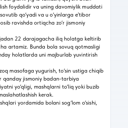
 qilish foydalidir va uning davomiylik muddati
ovutib qo‘yadi va u o‘yinlarga e’tibor
osib ravishda ortiqcha zo‘r jismoniy
adan 22 darajagacha iliq holatga keltirib
ncha artamiz. Bunda bola sovuq qotmasligi
day holatlarda uni majburlab yuvintirish
oq masofaga yugurish, to‘sin ustiga chiqib
Har qanday jismoniy badan-tarbiya
atni yo‘qligi, mashqlarni to‘liq yoki buzib
n maslahatlashish kerak.
qlari yordamida bolani sog‘lom o‘sishi,