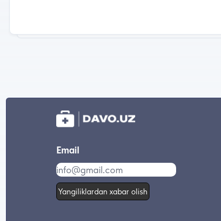
Email
Yangiliklardan xabar olish