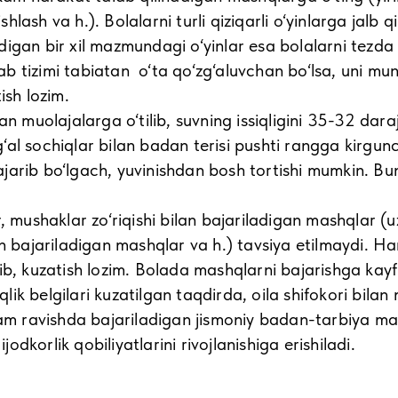
ishlash va h.). Bolalarni turli qiziqarli o‘yinlarga jalb
igan bir xil mazmundagi o‘yinlar esa bolalarni tezda s
 tizimi tabiatan o‘ta qo‘zg‘aluvchan bo‘lsa, uni mun
ish lozim.
olajalarga o‘tilib, suvning issiqligini 35-32 daraj
‘al sochiqlar bilan badan terisi pushti rangga kirgu
jarib bo‘lgach, yuvinishdan bosh tortishi mumkin. Bun
haklar zo‘riqishi bilan bajariladigan mashqlar (uz
dan bajariladigan mashqlar va h.) tavsiya etilmaydi. 
b, kuzatish lozim. Bolada mashqlarni bajarishga kayfiy
iqlik belgilari kuzatilgan taqdirda, oila shifokori bila
m ravishda bajariladigan jismoniy badan-tarbiya mash
dkorlik qobiliyatlarini rivojlanishiga erishiladi.