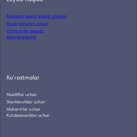
Maqolani qayta ishlash to'lovlari
Hisob-fakturani to'lash
Ochiq kirish siyosati
bilan bog'laning
Ko'rsatmalar
Mualliflar uchun
Sharhlovchilar uchun
Muharrirlar uchun
Kutubxonachilar uchun