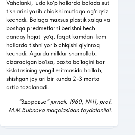
Vaholanki, juda ko‘p hollarda bolada sut
tishlarini yorib chiqishi mutlaqo og‘riqsiz
kechadi. Bolaga maxsus plastik xalqa va
boshqa predmetlarni berishni hech
qanday hojati yo‘q, faqat kamdan-kam
hollarda tishni yorib chiqishi qiyinroq
kechadi. Agarda milklar shamollab,
qizaradigan bo‘lsa, paxta bo‘lagini bor
kislotasining yengil eritmasida ho‘llab,
shishgan joylari bir kunda 2-3 marta
artib tozalanadi.
“
Здоровье
” jurnali, 1960, №11, prof.
M.M.Bubnova maqolasidan foydalanildi.