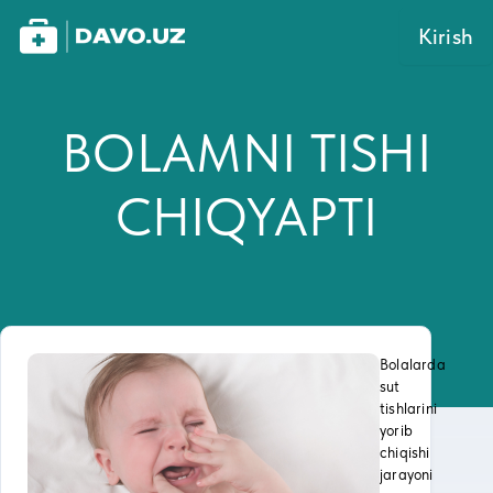
Kirish
BOLAMNI TISHI
CHIQYAPTI
Bolalarda
sut
tishlarini
yorib
chiqishi
jarayoni