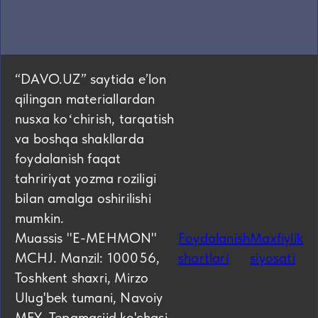
“DAVO.UZ” saytida eʼlon
qilingan materiallardan
nusxa koʻchirish, tarqatish
va boshqa shakllarda
foydalanish faqat
tahririyat yozma roziligi
bilan amalga oshirilishi
mumkin.
Muassis "E-MEHMON"
Foydalanish
Maxfiylik
MCHJ. Manzil: 100056,
shartlari
siyosati
Toshkent shaxri, Mirzo
Ulug'bek tumani, Navoiy
MFY, Tepamasjid ko'chasi,