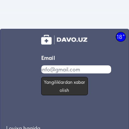
+
18
Email
Yangiliklardan xabar
olish
Loyixa haqida