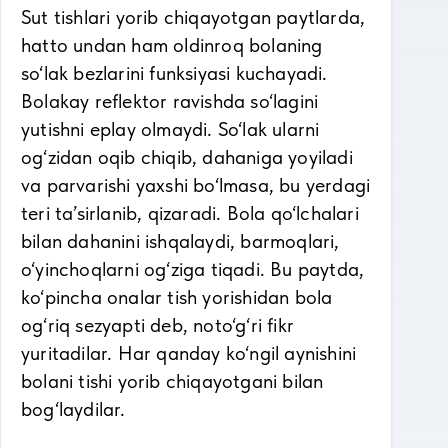
Sut tishlari yorib chiqayotgan paytlarda,
hatto undan ham oldinroq bolaning
so‘lak bezlarini funksiyasi kuchayadi.
Bolakay reflektor ravishda so‘lagini
yutishni eplay olmaydi. So‘lak ularni
og‘zidan oqib chiqib, dahaniga yoyiladi
va parvarishi yaxshi bo‘lmasa, bu yerdagi
teri ta’sirlanib, qizaradi. Bola qo‘lchalari
bilan dahanini ishqalaydi, barmoqlari,
o‘yinchoqlarni og‘ziga tiqadi. Bu paytda,
ko‘pincha onalar tish yorishidan bola
og‘riq sezyapti deb, noto‘g‘ri fikr
yuritadilar. Har qanday ko‘ngil aynishini
bolani tishi yorib chiqayotgani bilan
bog‘laydilar.