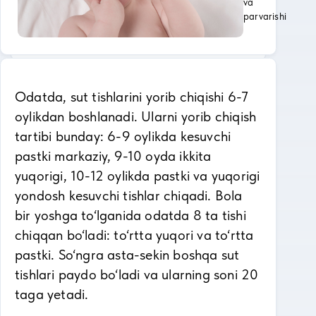
va
parvarishi
Odatda, sut tishlarini yorib chiqishi 6-7
oylikdan boshlanadi. Ularni yorib chiqish
tartibi bunday: 6-9 oylikda kesuvchi
pastki markaziy, 9-10 oyda ikkita
yuqorigi, 10-12 oylikda pastki va yuqorigi
yondosh kesuvchi tishlar chiqadi. Bola
bir yoshga to‘lganida odatda 8 ta tishi
chiqqan bo‘ladi: to‘rtta yuqori va to‘rtta
pastki. So‘ngra asta-sekin boshqa sut
tishlari paydo bo‘ladi va ularning soni 20
taga yetadi.