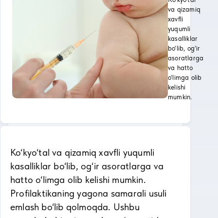
va qizamiq
xavfli
yuqumli
kasalliklar
bo‘lib, og‘ir
asoratlarga
va hatto
o‘limga olib
kelishi
mumkin.
Ko‘kyo‘tal va qizamiq xavfli yuqumli
kasalliklar bo‘lib, og‘ir asoratlarga va
hatto o‘limga olib kelishi mumkin.
Profilaktikaning yagona samarali usuli
emlash bo‘lib qolmoqda. Ushbu