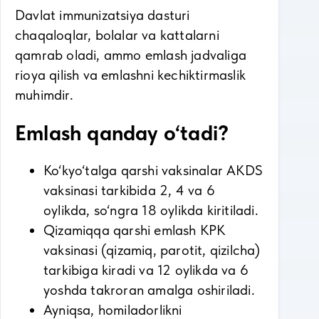
Davlat immunizatsiya dasturi
chaqaloqlar, bolalar va kattalarni
qamrab oladi, ammo emlash jadvaliga
rioya qilish va emlashni kechiktirmaslik
muhimdir.
Emlash qanday o‘tadi?
Ko‘kyo‘talga qarshi vaksinalar AKDS
vaksinasi tarkibida 2, 4 va 6
oylikda, so‘ngra 18 oylikda kiritiladi.
Qizamiqqa qarshi emlash KPK
vaksinasi (qizamiq, parotit, qizilcha)
tarkibiga kiradi va 12 oylikda va 6
yoshda takroran amalga oshiriladi.
Ayniqsa, homiladorlikni