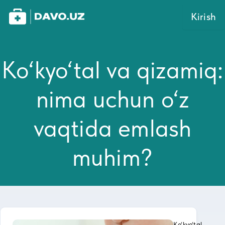
Kirish
Ko‘kyo‘tal va qizamiq:
nima uchun o‘z
vaqtida emlash
muhim?
Ko‘kyo‘tal