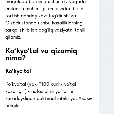
maqolada biz nima uchun o‘z vaqtida
emlanish muhimligi, emlashdan bosh
tortish qanday xavf tug‘dirishi va
O‘zbekistonda ushbu kasalliklarning
tarqalishi bilan bog‘liq vaziyatni tahlil
qilamiz.
Ko‘kyo‘tal va qizamiq
nima?
Ko‘kyo‘tal
Ko‘kyo‘tal (yoki "100 kunlik yo‘tal
kasalligi") - nafas olish yo‘llarini
zararlaydigan bakterial infeksiya. Asosiy
belgilari: