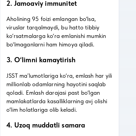
2. Jamoaviy immunitet
Aholining 95 foizi emlangan bo‘lsa,
viruslar tarqalmaydi, bu hatto tibbiy
ko‘rsatmalarga ko‘ra emlanishi mumkin
bo‘lmaganlarni ham himoya qiladi.
3. O‘limni kamaytirish
JSST ma’lumotlariga ko‘ra, emlash har yili
millionlab odamlarning hayotini saqlab
qoladi. Emlash darajasi past bo‘lgan
mamlakatlarda kasalliklarning avj olishi
o‘lim holatlariga olib keladi.
4. Uzoq muddatli samara