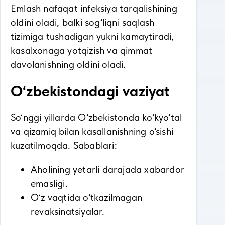
Emlash nafaqat infeksiya tarqalishining
oldini oladi, balki sog‘liqni saqlash
tizimiga tushadigan yukni kamaytiradi,
kasalxonaga yotqizish va qimmat
davolanishning oldini oladi.
O‘zbekistondagi vaziyat
So‘nggi yillarda O‘zbekistonda ko‘kyo‘tal
va qizamiq bilan kasallanishning o‘sishi
kuzatilmoqda. Sabablari:
Aholining yetarli darajada xabardor
emasligi.
O‘z vaqtida o‘tkazilmagan
revaksinatsiyalar.