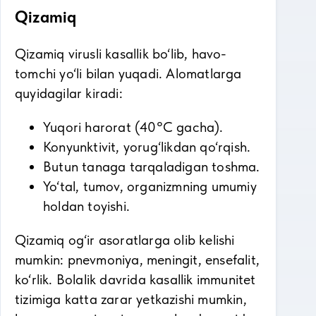
Qizamiq
Qizamiq virusli kasallik bo‘lib, havo-
tomchi yo‘li bilan yuqadi. Alomatlarga
quyidagilar kiradi:
Yuqori harorat (40°C gacha).
Konyunktivit, yorug‘likdan qo‘rqish.
Butun tanaga tarqaladigan toshma.
Yo‘tal, tumov, organizmning umumiy
holdan toyishi.
Qizamiq og‘ir asoratlarga olib kelishi
mumkin: pnevmoniya, meningit, ensefalit,
ko‘rlik. Bolalik davrida kasallik immunitet
tizimiga katta zarar yetkazishi mumkin,