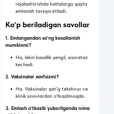
rejalashtirishda kattalarga qayta
emlanish tavsiya etiladi.
Ko‘p beriladigan savollar
1. Emlangandan so‘ng kasallanish
mumkinmi?
Ha, lekin kasallik yengil, asoratsiz
kechadi.
2. Vaksinalar xavfsizmi?
Ha. Vaksinalar qat’iy tekshiruv va
klinik sinovlardan o‘tkazilmoqda.
3. Emlash o‘tkazib yuborilganda nima