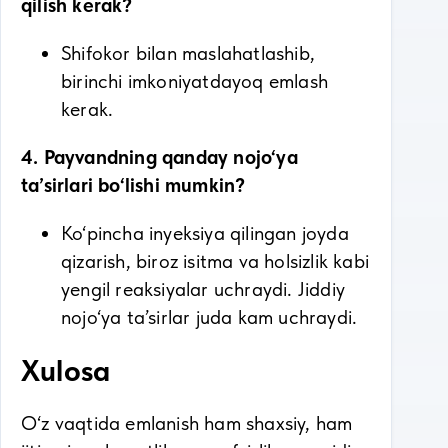
qilish kerak?
Shifokor bilan maslahatlashib,
birinchi imkoniyatdayoq emlash
kerak.
4. Payvandning qanday nojo‘ya
ta’sirlari bo‘lishi mumkin?
Ko‘pincha inyeksiya qilingan joyda
qizarish, biroz isitma va holsizlik kabi
yengil reaksiyalar uchraydi. Jiddiy
nojo‘ya ta’sirlar juda kam uchraydi.
Xulosa
O‘z vaqtida emlanish ham shaxsiy, ham