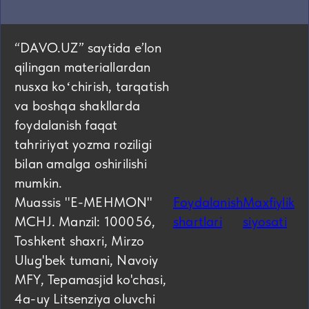
“DAVO.UZ” saytida eʼlon
qilingan materiallardan
nusxa koʻchirish, tarqatish
va boshqa shakllarda
foydalanish faqat
tahririyat yozma roziligi
bilan amalga oshirilishi
mumkin.
Muassis "E-MEHMON"
Foydalanish
Maxfiylik
MCHJ. Manzil: 100056,
shartlari
siyosati
Toshkent shaxri, Mirzo
Ulug'bek tumani, Navoiy
MFY, Tepamasjid ko'chasi,
4а-uy Litsenziya oluvchi