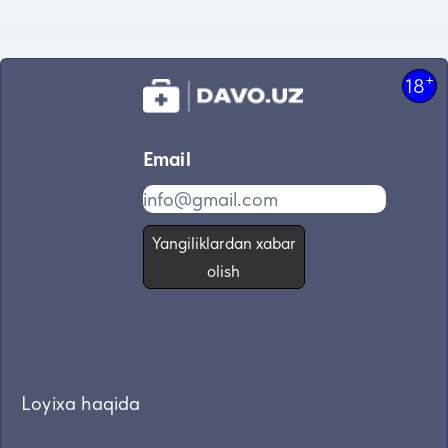
+
18
Email
Yangiliklardan xabar
olish
Loyixa haqida