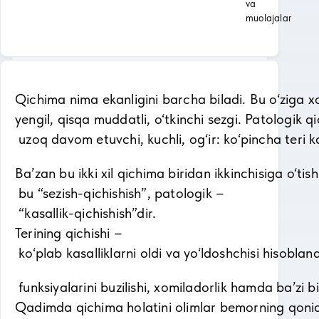
va
muolajalar
Qichima nima ekanligini barcha biladi. Bu o‘ziga xos
yengil, qisqa muddatli, o‘tkinchi sezgi. Patologik q
uzoq davom etuvchi, kuchli, og‘ir: ko‘pincha teri k
Ba’zan bu ikki xil qichima biridan ikkinchisiga o‘ti
bu “sezish-qichishish”, patologik –
“kasallik-qichishish”dir.
Terining qichishi –
ko‘plab kasalliklarni oldi va yo‘ldoshchisi hisoblana
funksiyalarini buzilishi, xomiladorlik hamda ba’zi b
Qadimda qichima holatini olimlar bemorning qonida o‘