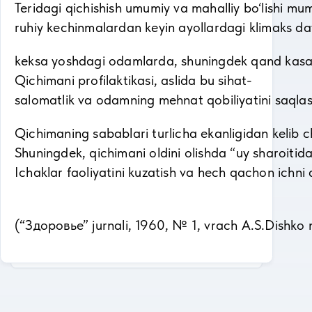
Teridagi qichishish umumiy va mahalliy bo‘lishi m
ruhiy kechinmalardan keyin ayollardagi klimaks da
keksa yoshdagi odamlarda, shuningdek qand kasallig
Qichimani profilaktikasi, aslida bu sihat-
salomatlik va odamning mehnat qobiliyatini saqla
Qichimaning sabablari turlicha ekanligidan kelib ch
Shuningdek, qichimani oldini olishda “uy sharoitidag
Ichaklar faoliyatini kuzatish va hech qachon ichni 
(“Здоровье” jurnali, 1960, № 1, vrach A.S.Dishko 