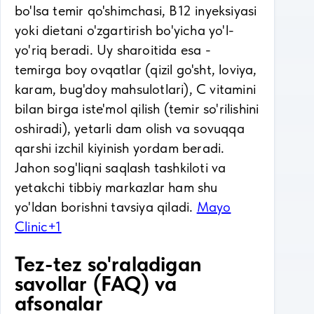
bo'lsa temir qo'shimchasi, B12 inyeksiyasi
yoki dietani o'zgartirish bo'yicha yo'l-
yo'riq beradi. Uy sharoitida esa -
temirga boy ovqatlar (qizil go'sht, loviya,
karam, bug'doy mahsulotlari), C vitamini
bilan birga iste'mol qilish (temir so'rilishini
oshiradi), yetarli dam olish va sovuqqa
qarshi izchil kiyinish yordam beradi.
Jahon sog'liqni saqlash tashkiloti va
yetakchi tibbiy markazlar ham shu
yo'ldan borishni tavsiya qiladi.
Mayo
Clinic+1
Tez-tez so'raladigan
savollar (FAQ) va
afsonalar