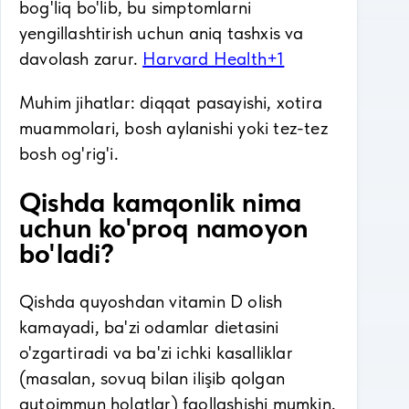
bog'liq bo'lib, bu simptomlarni
yengillashtirish uchun aniq tashxis va
davolash zarur.
Harvard Health+1
Muhim jihatlar: diqqat pasayishi, xotira
muammolari, bosh aylanishi yoki tez-tez
bosh og'rig'i.
Qishda kamqonlik nima
uchun ko'proq namoyon
bo'ladi?
Qishda quyoshdan vitamin D olish
kamayadi, ba'zi odamlar dietasini
o'zgartiradi va ba'zi ichki kasalliklar
(masalan, sovuq bilan ilişib qolgan
autoimmun holatlar) faollashishi mumkin.