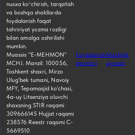
nusxa koʻchirish, tarqatish
va boshqa shakllarda
foydalanish faqat
tahririyat yozma roziligi
bilan amalga oshirilishi
mumkin.
Muassis "E-MEHMON"
Foydalanish
Maxfiylik
MCHJ. Manzil: 100056,
shartlari
siyosati
Toshkent shaxri, Mirzo
Ulug'bek tumani, Navoiy
MFY, Tepamasjid ko'chasi,
4а-uy Litsenziya oluvchi
shaxsning STIR raqami
309666145 Hujjat raqami
238576 Reestr raqami C-
5669510