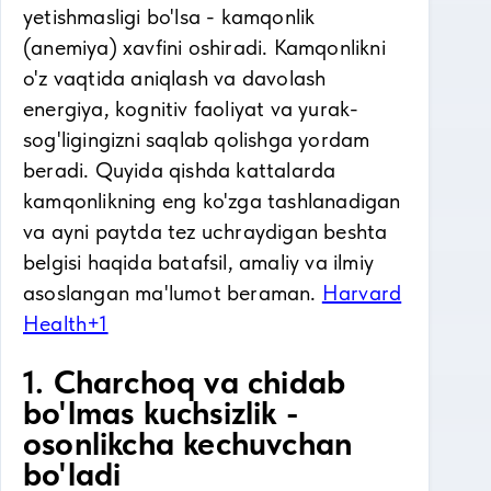
yetishmasligi bo'lsa - kamqonlik
(anemiya) xavfini oshiradi. Kamqonlikni
o'z vaqtida aniqlash va davolash
energiya, kognitiv faoliyat va yurak-
sog'ligingizni saqlab qolishga yordam
beradi. Quyida qishda kattalarda
kamqonlikning eng ko'zga tashlanadigan
va ayni paytda tez uchraydigan beshta
belgisi haqida batafsil, amaliy va ilmiy
asoslangan ma'lumot beraman.
Harvard
Health+1
1. Charchoq va chidab
bo'lmas kuchsizlik -
osonlikcha kechuvchan
bo'ladi