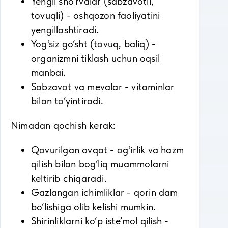
Yengil sho‘rvalar (sabzavotli,
tovuqli) - oshqozon faoliyatini
yengillashtiradi.
Yog‘siz go‘sht (tovuq, baliq) -
organizmni tiklash uchun oqsil
manbai.
Sabzavot va mevalar - vitaminlar
bilan to‘yintiradi.
Nimadan qochish kerak:
Qovurilgan ovqat - og‘irlik va hazm
qilish bilan bog‘liq muammolarni
keltirib chiqaradi.
Gazlangan ichimliklar - qorin dam
bo‘lishiga olib kelishi mumkin.
Shirinliklarni ko‘p iste’mol qilish -