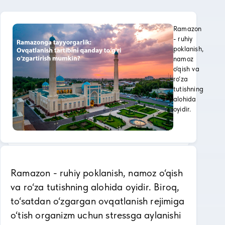
Ramazon
- ruhiy
poklanish,
namoz
o‘qish va
ro‘za
tutishning
alohida
oyidir.
Ramazon - ruhiy poklanish, namoz o‘qish
va ro‘za tutishning alohida oyidir. Biroq,
to‘satdan o‘zgargan ovqatlanish rejimiga
o‘tish organizm uchun stressga aylanishi