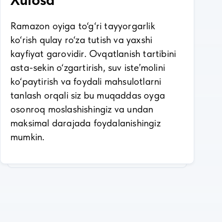
Ramazon oyiga to‘g‘ri tayyorgarlik
ko‘rish qulay ro‘za tutish va yaxshi
kayfiyat garovidir. Ovqatlanish tartibini
asta-sekin o‘zgartirish, suv iste’molini
ko‘paytirish va foydali mahsulotlarni
tanlash orqali siz bu muqaddas oyga
osonroq moslashishingiz va undan
maksimal darajada foydalanishingiz
mumkin.