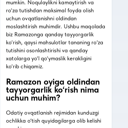
mumkin. Noqulaylikni kamaytirish va
ro‘za tutishdan maksimal foyda olish
uchun ovqatlanishni oldindan
moslashtirish muhimdir. Ushbu maqolada
biz Ramazonga qanday tayyorgarlik
ko‘rish, qaysi mahsulotlar tananing ro‘za
tutishini osonlashtirishi va qanday
xatolarga yo‘l qo‘ymaslik kerakligini
ko‘rib chiqamiz.
Ramazon oyiga oldindan
tayyorgarlik ko‘rish nima
uchun muhim?
Odatiy ovqatlanish rejimidan kunduzgi
ochlikka o‘tish quyidagilarga olib kelishi