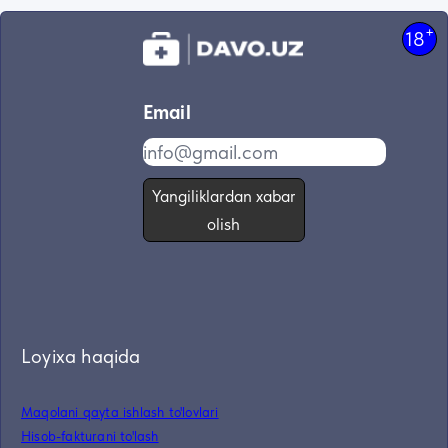
+
18
Email
Yangiliklardan xabar
olish
Loyixa haqida
Maqolani qayta ishlash to'lovlari
Hisob-fakturani to'lash