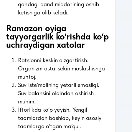
qondagi qand miqdorining oshib
ketishiga olib keladi.
Ramazon oyiga
tayyorgarlik ko‘rishda ko‘p
uchraydigan xatolar
Ratsionni keskin o‘zgartirish.
Organizm asta-sekin moslashishga
muhtoj.
Suv iste’molining yetarli emasligi.
Suv balansini oldindan oshirish
muhim.
Iftorlikda ko‘p yeyish. Yengil
taomlardan boshlab, keyin asosiy
taomlarga o‘tgan ma’qul.