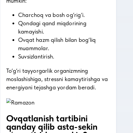
mumkin:
Charchoq va bosh og‘rig‘i.
Qondagi qand miqdorining
kamayishi.
Ovqat hazm qilish bilan bog‘liq
muammolar.
Suvsizlantirish.
To‘g‘ri tayyorgarlik organizmning
moslashishiga, stressni kamaytirishga va
energiyani tejashga yordam beradi.
Ovqatlanish tartibini
qanday qilib asta-sekin