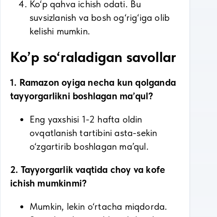
Ko‘p qahva ichish odati. Bu
suvsizlanish va bosh og‘rig‘iga olib
kelishi mumkin.
Ko’p so‘raladigan savollar
1. Ramazon oyiga necha kun qolganda
tayyorgarlikni boshlagan ma’qul?
Eng yaxshisi 1-2 hafta oldin
ovqatlanish tartibini asta-sekin
o‘zgartirib boshlagan ma’qul.
2. Tayyorgarlik vaqtida choy va kofe
ichish mumkinmi?
Mumkin, lekin o‘rtacha miqdorda.