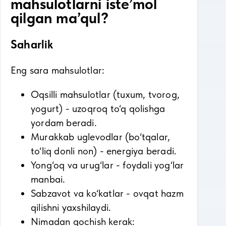
mahsulotlarni iste’mol
qilgan ma’qul?
Saharlik
Eng sara mahsulotlar:
Oqsilli mahsulotlar (tuxum, tvorog,
yogurt) - uzoqroq to‘q qolishga
yordam beradi.
Murakkab uglevodlar (bo‘tqalar,
to‘liq donli non) - energiya beradi.
Yong‘oq va urug‘lar - foydali yog‘lar
manbai.
Sabzavot va ko‘katlar - ovqat hazm
qilishni yaxshilaydi.
Nimadan qochish kerak: