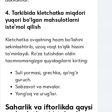
4. Tarkibida kletchatka miqdori
yuqori bo‘lgan mahsulotlarni
iste’mol qilish
Kletchatka ovqatning hazm bo‘lishini
sekinlashtirib, uzoq vaqt to‘qlik hissini
ta’minlaydi. Ro‘za tutishdan oldin
taomnomangizga quyidagilarni kiriting:
Suli yormasi, grechka, qo‘ng‘ir
guruch.
Sabzavot va mevalar.
Yong‘oq va urug‘lar.
Saharlik va iftorlikda qaysi