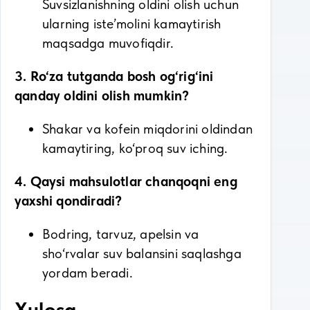
Suvsizlanishning oldini olish uchun
ularning iste’molini kamaytirish
maqsadga muvofiqdir.
3. Ro‘za tutganda bosh og‘rig‘ini
qanday oldini olish mumkin?
Shakar va kofein miqdorini oldindan
kamaytiring, ko‘proq suv iching.
4. Qaysi mahsulotlar chanqoqni eng
yaxshi qondiradi?
Bodring, tarvuz, apelsin va
sho‘rvalar suv balansini saqlashga
yordam beradi.
Xulosa