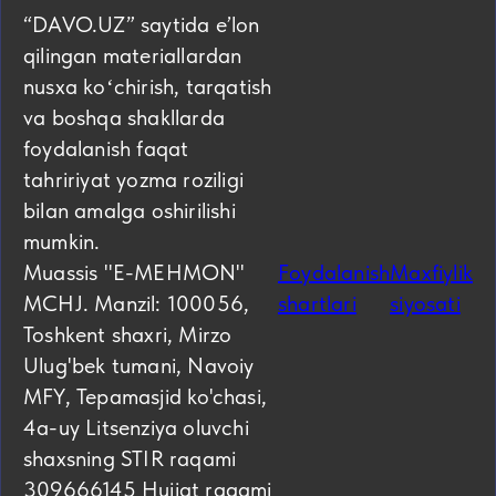
“DAVO.UZ” saytida eʼlon
qilingan materiallardan
nusxa koʻchirish, tarqatish
va boshqa shakllarda
foydalanish faqat
tahririyat yozma roziligi
bilan amalga oshirilishi
mumkin.
Muassis "E-MEHMON"
Foydalanish
Maxfiylik
MCHJ. Manzil: 100056,
shartlari
siyosati
Toshkent shaxri, Mirzo
Ulug'bek tumani, Navoiy
MFY, Tepamasjid ko'chasi,
4а-uy Litsenziya oluvchi
shaxsning STIR raqami
309666145 Hujjat raqami