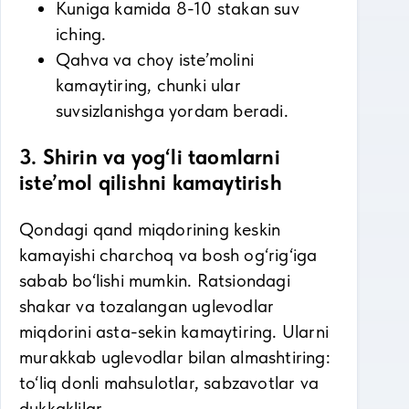
Kuniga kamida 8-10 stakan suv
iching.
Qahva va choy iste’molini
kamaytiring, chunki ular
suvsizlanishga yordam beradi.
3. Shirin va yog‘li taomlarni
iste’mol qilishni kamaytirish
Qondagi qand miqdorining keskin
kamayishi charchoq va bosh og‘rig‘iga
sabab bo‘lishi mumkin. Ratsiondagi
shakar va tozalangan uglevodlar
miqdorini asta-sekin kamaytiring. Ularni
murakkab uglevodlar bilan almashtiring:
to‘liq donli mahsulotlar, sabzavotlar va
dukkaklilar.