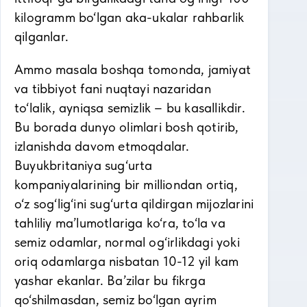
kilogramm bo‘lgan aka-ukalar rahbarlik
qilganlar.
Ammo masala boshqa tomonda, jamiyat
va tibbiyot fani nuqtayi nazaridan
to‘lalik, ayniqsa semizlik – bu kasallikdir.
Bu borada dunyo olimlari bosh qotirib,
izlanishda davom etmoqdalar.
Buyukbritaniya sug‘urta
kompaniyalarining bir milliondan ortiq,
o‘z sog‘lig‘ini sug‘urta qildirgan mijozlarini
tahliliy ma’lumotlariga ko‘ra, to‘la va
semiz odamlar, normal og‘irlikdagi yoki
oriq odamlarga nisbatan 10-12 yil kam
yashar ekanlar. Ba’zilar bu fikrga
qo‘shilmasdan, semiz bo‘lgan ayrim