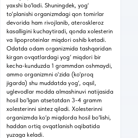
yaxshi bo‘ladi. Shuningdek, yog‘
to‘planishi organizmdagi qon tomirlar
devorida ham rivojlanib, ateroskleroz
kasalligini kuchaytiradi, qonda xolesterin
va lipoproteinlar miqdori oshib ketadi.
Odatda odam organizmida tashqaridan
kirgan ovqatlardagi yog‘ miqdori bir
kecha-kunduzda 1 grammdan oshmaydi,
ammo organizmni o‘zida (ko‘proq
jigarda) shu muddatda yog‘, oqsil,
uglevodlar modda almashinuvi natijasida
hosil bo‘lgan atsetatdan 3-4 gramm
xolesterinni sintez qiladi. Xolesterinni
organizmda ko‘p miqdorda hosil bo‘lishi,
haddan ortiq ovqatlanish oqibatida
yuzaga keladi.