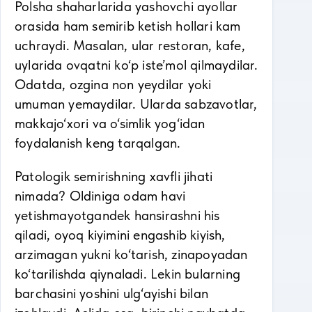
Polsha shaharlarida yashovchi ayollar
orasida ham semirib ketish hollari kam
uchraydi. Masalan, ular restoran, kafe,
uylarida ovqatni ko‘p iste’mol qilmaydilar.
Odatda, ozgina non yeydilar yoki
umuman yemaydilar. Ularda sabzavotlar,
makkajo‘xori va o‘simlik yog‘idan
foydalanish keng tarqalgan.
Patologik semirishning xavfli jihati
nimada? Oldiniga odam havi
yetishmayotgandek hansirashni his
qiladi, oyoq kiyimini engashib kiyish,
arzimagan yukni ko‘tarish, zinapoyadan
ko‘tarilishda qiynaladi. Lekin bularning
barchasini yoshini ulg‘ayishi bilan