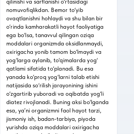
qilinishi va sarflanishi o‘rtasidagi
nomuvofiqlikdan. Bemor to‘yib
ovaqtlanishni hohlaydi va shu bilan bir
o‘rinda kamharakatli hayot faoliyatiga
ega bo‘lsa, tanavvul qilingan oziqa
moddalari organizmda oksidlanmaydi,
oxirigacha yonib tamom bo‘lmaydi va
yog‘larga aylanib, to‘qimalarda yog‘
qatlami sifatida to‘planadi. Bu esa
yanada ko‘proq yog‘larni talab etishi
natijasida so‘rilish jarayonining ishini
o‘zgartirib yuboradi va oqibatda yog‘li
diatez rivojlanadi. Buning aksi bo‘lganda
esa, ya’ni organizmni faol hayot tarzi,
jismoniy ish, badan-tarbiya, piyoda
yurishda oziqa moddalari oxirigacha