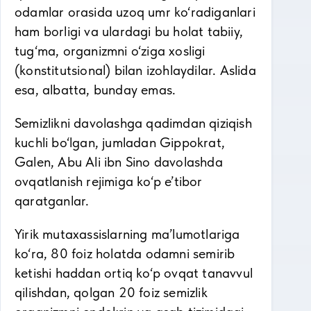
odamlar orasida uzoq umr ko‘radiganlari
ham borligi va ulardagi bu holat tabiiy,
tug‘ma, organizmni o‘ziga xosligi
(konstitutsional) bilan izohlaydilar. Aslida
esa, albatta, bunday emas.
Semizlikni davolashga qadimdan qiziqish
kuchli bo‘lgan, jumladan Gippokrat,
Galen, Abu Ali ibn Sino davolashda
ovqatlanish rejimiga ko‘p e’tibor
qaratganlar.
Yirik mutaxassislarning ma’lumotlariga
ko‘ra, 80 foiz holatda odamni semirib
ketishi haddan ortiq ko‘p ovqat tanavvul
qilishdan, qolgan 20 foiz semizlik