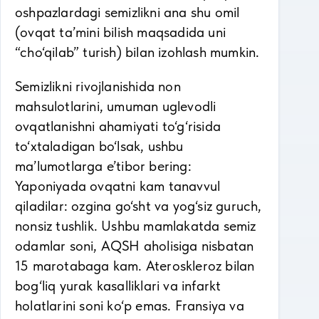
oshpazlardagi semizlikni ana shu omil
(ovqat ta’mini bilish maqsadida uni
“cho‘qilab” turish) bilan izohlash mumkin.
Semizlikni rivojlanishida non
mahsulotlarini, umuman uglevodli
ovqatlanishni ahamiyati to‘g‘risida
to‘xtaladigan bo‘lsak, ushbu
ma’lumotlarga e’tibor bering:
Yaponiyada ovqatni kam tanavvul
qiladilar: ozgina go‘sht va yog‘siz guruch,
nonsiz tushlik. Ushbu mamlakatda semiz
odamlar soni, AQSH aholisiga nisbatan
15 marotabaga kam. Ateroskleroz bilan
bog‘liq yurak kasalliklari va infarkt
holatlarini soni ko‘p emas. Fransiya va