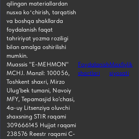
qilingan materiallardan
nusxa koʻchirish, tarqatish
va boshqa shakllarda
foydalanish faqat
tahririyat yozma roziligi
bilan amalga oshirilishi
mumkin.
Muassis "E-MEHMON"
Foydalanish
Maxfiylik
MCHJ. Manzil: 100056,
shartlari
siyosati
Toshkent shaxri, Mirzo
Ulug'bek tumani, Navoiy
MFY, Tepamasjid ko'chasi,
4а-uy Litsenziya oluvchi
shaxsning STIR raqami
309666145 Hujjat raqami
238576 Reestr raqami C-