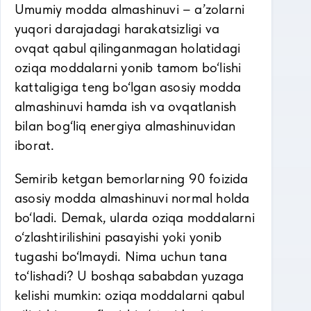
Umumiy modda almashinuvi – a’zolarni
yuqori darajadagi harakatsizligi va
ovqat qabul qilinganmagan holatidagi
oziqa moddalarni yonib tamom bo‘lishi
kattaligiga teng bo‘lgan asosiy modda
almashinuvi hamda ish va ovqatlanish
bilan bog‘liq energiya almashinuvidan
iborat.
Semirib ketgan bemorlarning 90 foizida
asosiy modda almashinuvi normal holda
bo‘ladi. Demak, ularda oziqa moddalarni
o‘zlashtirilishini pasayishi yoki yonib
tugashi bo‘lmaydi. Nima uchun tana
to‘lishadi? U boshqa sababdan yuzaga
kelishi mumkin: oziqa moddalarni qabul