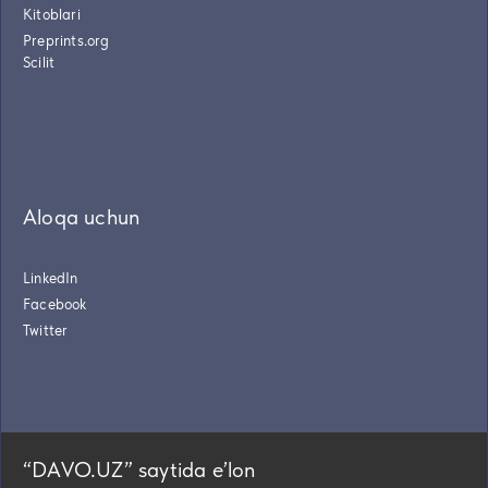
Kitoblari
Preprints.org
Scilit
Aloqa uchun
LinkedIn
Facebook
Twitter
“DAVO.UZ” saytida eʼlon