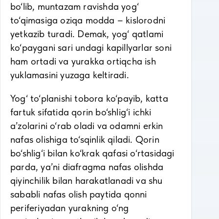
bo‘lib, muntazam ravishda yog‘
to‘qimasiga oziqa modda – kislorodni
yetkazib turadi. Demak, yog‘ qatlami
ko‘paygani sari undagi kapillyarlar soni
ham ortadi va yurakka ortiqcha ish
yuklamasini yuzaga keltiradi.
Yog‘ to‘planishi tobora ko‘payib, katta
fartuk sifatida qorin bo‘shlig‘i ichki
a’zolarini o‘rab oladi va odamni erkin
nafas olishiga to‘sqinlik qiladi. Qorin
bo‘shlig‘i bilan ko‘krak qafasi o‘rtasidagi
parda, ya’ni diafragma nafas olishda
qiyinchilik bilan harakatlanadi va shu
sababli nafas olish paytida qonni
periferiyadan yurakning o‘ng