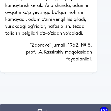
kamaytirish kerak. Ana shunda, odamni
ovqatni ko‘p yeyishga bo‘lgan hohishi
kamayadi, odam o‘zini yengil his qiladi,
yurakdagi og‘riqlar, nafas olish, tezda
toliqish belgilari o‘z-o‘zidan yo‘qoladi.
”Zdorove” jurnali, 1962, № 5,
prof.I.A.Kassirskiy maqolasidan
foydalanildi.
+