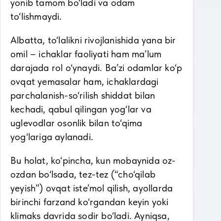
yonib tamom bo‘ladi va odam
to‘lishmaydi.
Albatta, to‘lalikni rivojlanishida yana bir
omil – ichaklar faoliyati ham ma’lum
darajada rol o‘ynaydi. Ba’zi odamlar ko‘p
ovqat yemasalar ham, ichaklardagi
parchalanish-so‘rilish shiddat bilan
kechadi, qabul qilingan yog‘lar va
uglevodlar osonlik bilan to‘qima
yog‘lariga aylanadi.
Bu holat, ko‘pincha, kun mobaynida oz-
ozdan bo‘lsada, tez-tez (“cho‘qilab
yeyish”) ovqat iste’mol qilish, ayollarda
birinchi farzand ko‘rgandan keyin yoki
klimaks davrida sodir bo‘ladi. Ayniqsa,