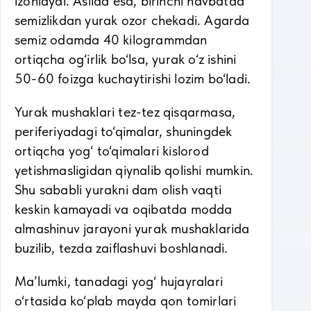
izohlaydi. Aslida esa, birinchi navbatda
semizlikdan yurak ozor chekadi. Agarda
semiz odamda 40 kilogrammdan
ortiqcha og‘irlik bo‘lsa, yurak o‘z ishini
50-60 foizga kuchaytirishi lozim bo‘ladi.
Yurak mushaklari tez-tez qisqarmasa,
periferiyadagi to‘qimalar, shuningdek
ortiqcha yog‘ to‘qimalari kislorod
yetishmasligidan qiynalib qolishi mumkin.
Shu sababli yurakni dam olish vaqti
keskin kamayadi va oqibatda modda
almashinuv jarayoni yurak mushaklarida
buzilib, tezda zaiflashuvi boshlanadi.
Ma’lumki, tanadagi yog‘ hujayralari
o‘rtasida ko‘plab mayda qon tomirlari