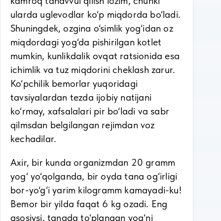
kamroq tanavvul qilish lozim, chunki
ularda uglevodlar ko‘p miqdorda bo‘ladi.
Shuningdek, ozgina o‘simlik yog‘idan oz
miqdordagi yog‘da pishirilgan kotlet
mumkin, kunlikdalik ovqat ratsionida esa
ichimlik va tuz miqdorini cheklash zarur.
Ko‘pchilik bemorlar yuqoridagi
tavsiyalardan tezda ijobiy natijani
ko‘rmay, xafsalalari pir bo‘ladi va sabr
qilmsdan belgilangan rejimdan voz
kechadilar.
Axir, bir kunda organizmdan 20 gramm
yog‘ yo‘qolganda, bir oyda tana og‘irligi
bor-yo‘g‘i yarim kilogramm kamayadi-ku!
Bemor bir yilda faqat 6 kg ozadi. Eng
asosiysi, tanada to‘plangan yog‘ni