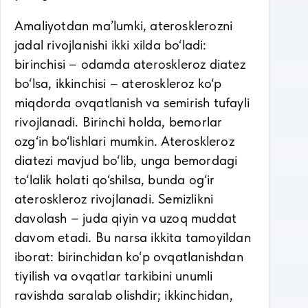
Amaliyotdan ma’lumki, aterosklerozni
jadal rivojlanishi ikki xilda bo‘ladi:
birinchisi – odamda ateroskleroz diatez
bo‘lsa, ikkinchisi – ateroskleroz ko‘p
miqdorda ovqatlanish va semirish tufayli
rivojlanadi. Birinchi holda, bemorlar
ozg‘in bo‘lishlari mumkin. Ateroskleroz
diatezi mavjud bo‘lib, unga bemordagi
to‘lalik holati qo‘shilsa, bunda og‘ir
ateroskleroz rivojlanadi. Semizlikni
davolash – juda qiyin va uzoq muddat
davom etadi. Bu narsa ikkita tamoyildan
iborat: birinchidan ko‘p ovqatlanishdan
tiyilish va ovqatlar tarkibini unumli
ravishda saralab olishdir; ikkinchidan,