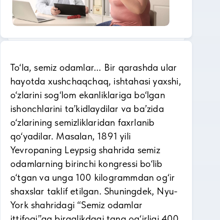
To‘la, semiz odamlar... Bir qarashda ular
hayotda xushchaqchaq, ishtahasi yaxshi,
o‘zlarini sog‘lom ekanliklariga bo‘lgan
ishonchlarini ta’kidlaydilar va ba’zida
o‘zlarining semizliklaridan faxrlanib
qo‘yadilar. Masalan, 1891 yili
Yevropaning Leypsig shahrida semiz
odamlarning birinchi kongressi bo‘lib
o‘tgan va unga 100 kilogrammdan og‘ir
shaxslar taklif etilgan. Shuningdek, Nyu-
York shahridagi “Semiz odamlar
ittifoqi”ga birgalikdagi tana og‘irligi 400