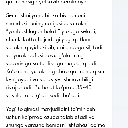
qorinchasiga yetkazib berolmaydi.
Semirishni yana bir salbiy tomoni
shundaki, uning natijasida yurakni
“yonboshlagan holati” yuzaga keladi,
chunki katta hajmdagi yog‘ qatlami
yurakni quyida siqib, uni chapga siljitadi
va yurak qafasi qovurg‘alarining
yuqorisiga ko‘tarilishiga majbur qiladi.
Ko‘pincha yurakning chap qorincha qismi
kengayadi va yurak yetishmovchiligi
rivojlanadi. Bu holat ko‘proq 35-40
yoshlar oralig‘ida sodir bo‘ladi.
Yog‘ to‘qimasi mavjudligini ta’minlash
uchun ko‘prroq ozuqa talab etadi va
shunga yarasha bemorni ishtahasi doimo