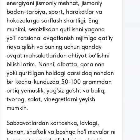
energiyani jismoniy mehnat, jismoniy
badan-tarbiya, sport, harakatlar va
hokazolarga sarflash shartligi. Eng
muhimi, semizlikdan qutilishni yagona
yo‘li ratsional ovqatlanish rejimiga qat’iy
rioya qilish va buning uchun qanday
ovqat mahsulotlaridan ehtiyot bo‘lishni
bilish lozim. Nonni, albatta, qora non
yoki quritilgan holdagi qarsildoq nondan
bir kecha-kunduzda 50-100 grammdan
ortiq yemaslik; yog‘siz go‘sht va baliq,
tvorog, salat, vinegretlarni yeyish
mumkin.
Sabzavotlardan kartoshka, lavlagi,
banan, shaftoli va boshqa ho‘l mevalar ni