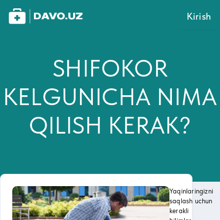
Kirish
SHIFOKOR
KЕLGUNICHA NIMA
QILISH KЕRAK?
Yaqinlaringizni
saqlash uchun
kerakli