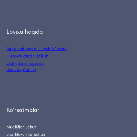
Loyixa haqida
Maqolani qayta ishlash to'lovlari
Hisob-fakturani to'lash
Ochiq kirish siyosati
bilan bog'laning
Ko'rsatmalar
Mualliflar uchun
Sharhlovchilar uchun