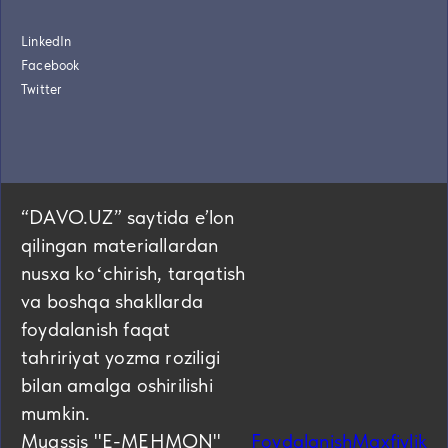
LinkedIn
Facebook
Twitter
“DAVO.UZ” saytida eʼlon
qilingan materiallardan
nusxa koʻchirish, tarqatish
va boshqa shakllarda
foydalanish faqat
tahririyat yozma roziligi
bilan amalga oshirilishi
mumkin.
Muassis "E-MEHMON"
Foydalanish
Maxfiylik