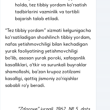
holda, tez tibbiy yordam ko‘rsatish
tadbirlarini vazminlik va tartibli
bajarish talab etiladi.
“Tez tibbiy yordam” xizmati kelgunigacha
ko‘rsatiladigan shoshilinch tibbiy yordam,
nafas yetishmovchiligi bilan kechadigan
yurak faoliyatining yetishmovchiligi
bo‘lib, asosan yurak poroki, xafaqonlik
kasalliklari, o‘tkir va surunkali buyraklar
shamollashi, ba’zan krupoz zotilzami
kasalligi, qattiq jismoniy zo‘riqishlar
sababli ro‘y beradi.
”Zdorove” jurnali, 1962, № 5, dots.