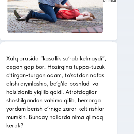
bilimlar
Xalq orasida “kasallik so‘rab kelmaydi”,
degan gap bor. Hozirgina tuppa-tuzuk
o‘tirgan-turgan odam, to‘satdan nafas
olishi qiyinlashib, bo‘g‘ila boshladi va
holsizlanib yiqilib qoldi. Atrofdagilar
shoshilgandan vahima qilib, bemorga
yordam berish o‘rniga zarar keltirishlari
mumkin. Bunday hollarda nima qilmoq
kerak?