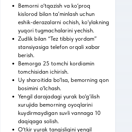
Bemorni o‘tqazish va ko‘proq
kislorod bilan ta’minlash uchun
eshik-derazalarni ochish, ko‘ylakning
yuqori tugmachalarini yechish.
Zudlik bilan “Tez tibbiy yordam”
stansiyasiga telefon orqali xabar
berish.
Bemorga 25 tomchi kordiamin
tomchisidan ichirish.
Uy sharoitida bo‘lsa, bemorning qon
bosimini o‘lchash.
Yengil darajadagi yurak bo‘g‘ilish
xurujida bemorning oyoqlarini
kuydirmaydigan suvli vannaga 10
daqiqaga solish.
O‘tkir yurak tanqisligini yengil