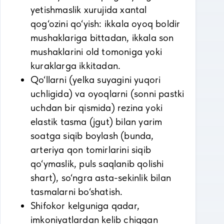
yetishmaslik xurujida xantal
qog‘ozini qo‘yish: ikkala oyoq boldir
mushaklariga bittadan, ikkala son
mushaklarini old tomoniga yoki
kuraklarga ikkitadan.
Qo‘llarni (yelka suyagini yuqori
uchligida) va oyoqlarni (sonni pastki
uchdan bir qismida) rezina yoki
elastik tasma (jgut) bilan yarim
soatga siqib boylash (bunda,
arteriya qon tomirlarini siqib
qo‘ymaslik, puls saqlanib qolishi
shart), so‘ngra asta-sekinlik bilan
tasmalarni bo‘shatish.
Shifokor kelguniga qadar,
imkoniyatlardan kelib chiqqan