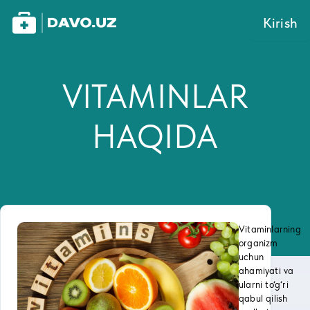
Kirish
VITAMINLAR
HAQIDA
Vitaminlarning
organizm
uchun
ahamiyati va
ularni to‘g‘ri
qabul qilish