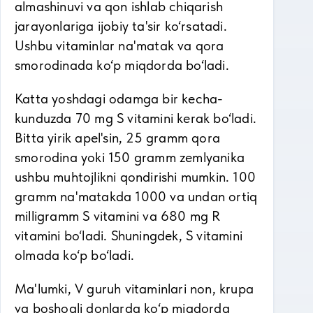
almashinuvi va qon ishlab chiqarish
jarayonlariga ijobiy ta'sir ko‘rsatadi.
Ushbu vitaminlar na'matak va qora
smorodinada ko‘p miqdorda bo‘ladi.
Katta yoshdagi odamga bir kecha-
kunduzda 70 mg S vitamini kerak bo‘ladi.
Bitta yirik apel'sin, 25 gramm qora
smorodina yoki 150 gramm zemlyanika
ushbu muhtojlikni qondirishi mumkin. 100
gramm na'matakda 1000 va undan ortiq
milligramm S vitamini va 680 mg R
vitamini bo‘ladi. Shuningdek, S vitamini
olmada ko‘p bo‘ladi.
Ma'lumki, V guruh vitaminlari non, krupa
va boshoqli donlarda ko‘p miqdorda