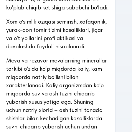
ko‘plab chiqib ketishiga sababchi bo‘ladi.
Xom o‘simlik oziqasi semirish, xafaqonlik,
yurak-qon tomir tizimi kasalliklari, jigar
va o‘t yo‘llarini profilaktikasi va
davolashda foydali hisoblanadi.
Meva va rezavor mevalarning minerallar
tarkibi o‘zida ko‘p miqdorda kaliy, kam
miqdorda natriy bo‘lishi bilan
xarakterlanadi. Kaliy organizmdan ko‘p
miqdorda suv va osh tuzini chiqarib
yuborish xususiyatiga ega. Shuning
uchun natriy xlorid – osh tuzini tanada
shishlar bilan kechadigan kasalliklarda
suvni chiqarib yuborish uchun undan