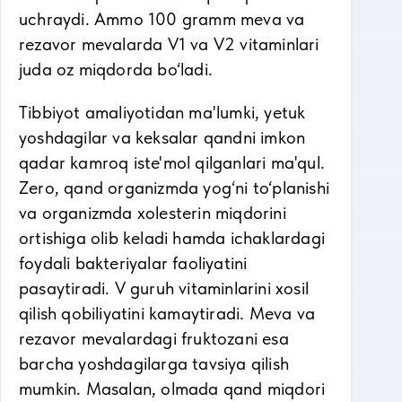
uchraydi. Ammo 100 gramm meva va
rezavor mevalarda V1 va V2 vitaminlari
juda oz miqdorda bo‘ladi.
Tibbiyot amaliyotidan ma'lumki, yetuk
yoshdagilar va keksalar qandni imkon
qadar kamroq iste'mol qilganlari ma'qul.
Zero, qand organizmda yog‘ni to‘planishi
va organizmda xolesterin miqdorini
ortishiga olib keladi hamda ichaklardagi
foydali bakteriyalar faoliyatini
pasaytiradi. V guruh vitaminlarini xosil
qilish qobiliyatini kamaytiradi. Meva va
rezavor mevalardagi fruktozani esa
barcha yoshdagilarga tavsiya qilish
mumkin. Masalan, olmada qand miqdori