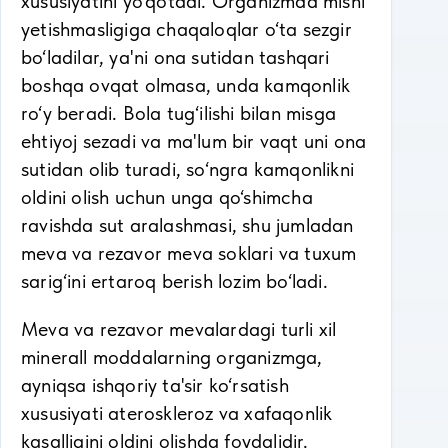
xususiyatini yo‘qotadi. Organizmda misni
yetishmasligiga chaqaloqlar o‘ta sezgir
bo‘ladilar, ya'ni ona sutidan tashqari
boshqa ovqat olmasa, unda kamqonlik
ro‘y beradi. Bola tug‘ilishi bilan misga
ehtiyoj sezadi va ma'lum bir vaqt uni ona
sutidan olib turadi, so‘ngra kamqonlikni
oldini olish uchun unga qo‘shimcha
ravishda sut aralashmasi, shu jumladan
meva va rezavor meva soklari va tuxum
sarig‘ini ertaroq berish lozim bo‘ladi.
Meva va rezavor mevalardagi turli xil
minerall moddalarning organizmga,
ayniqsa ishqoriy ta'sir ko‘rsatish
xususiyati ateroskleroz va xafaqonlik
kasalligini oldini olishda foydalidir.