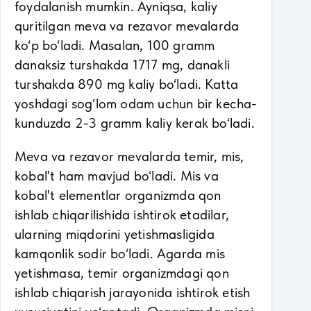
foydalanish mumkin. Ayniqsa, kaliy
quritilgan meva va rezavor mevalarda
ko‘p bo‘ladi. Masalan, 100 gramm
danaksiz turshakda 1717 mg, danakli
turshakda 890 mg kaliy bo‘ladi. Katta
yoshdagi sog‘lom odam uchun bir kecha-
kunduzda 2-3 gramm kaliy kerak bo‘ladi.
Meva va rezavor mevalarda temir, mis,
kobal't ham mavjud bo‘ladi. Mis va
kobal't elementlar organizmda qon
ishlab chiqarilishida ishtirok etadilar,
ularning miqdorini yetishmasligida
kamqonlik sodir bo‘ladi. Agarda mis
yetishmasa, temir organizmdagi qon
ishlab chiqarish jarayonida ishtirok etish