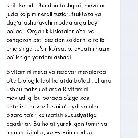
kirib keladi. Bundan tashqari, mevalar
juda ko‘p minerall tuzlar, fruktoza va
dag‘allashtiruvchi moddalarga boy
bo‘ladi. Organik kislotalar o‘tni va
oshqozon osti bezidan soklarni ajralib
chiqishiga ta'sir ko‘rsatib, ovqatni hazm
bo‘lishiga yordamlashadi.
S vitamini meva va rezavor mevalarda
o‘ta biologik faol holatda bo‘ladi, chunki
ushbu mahsulotlarda R vitamini
mavjudligi bu borada o‘ziga xos
katalizator vazifasini o‘taydi va ular
o‘zaro ta'sir ko‘rsatish xususiyatiga
egadirlar. Bu holat yurak-qon tomir va
immun tizimlar, xolesterin modda