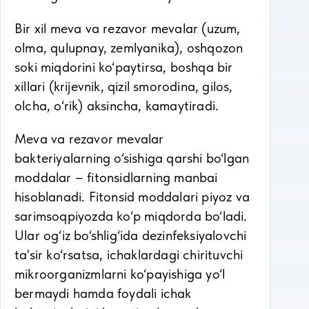
Bir xil meva va rezavor mevalar (uzum,
olma, qulupnay, zemlyanika), oshqozon
soki miqdorini ko‘paytirsa, boshqa bir
xillari (krijevnik, qizil smorodina, gilos,
olcha, o‘rik) aksincha, kamaytiradi.
Meva va rezavor mevalar
bakteriyalarning o‘sishiga qarshi bo‘lgan
moddalar – fitonsidlarning manbai
hisoblanadi. Fitonsid moddalari piyoz va
sarimsoqpiyozda ko‘p miqdorda bo‘ladi.
Ular og‘iz bo‘shlig‘ida dezinfeksiyalovchi
ta'sir ko‘rsatsa, ichaklardagi chirituvchi
mikroorganizmlarni ko‘payishiga yo‘l
bermaydi hamda foydali ichak