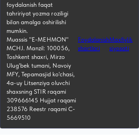
foydalanish faqat
tahririyat yozma roziligi
bilan amalga oshirilishi
mumkin.
Muassis "E-MEHMON"
Foydalanish
Maxfiylik
MCHJ. Manzil: 100056,
shartlari
siyosati
Toshkent shaxri, Mirzo
Ulug'bek tumani, Navoiy
MFY, Tepamasjid ko'chasi,
4а-uy Litsenziya oluvchi
shaxsning STIR raqami
309666145 Hujjat raqami
238576 Reestr raqami C-
5669510