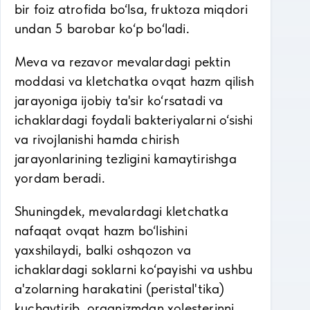
bir foiz atrofida bo‘lsa, fruktoza miqdori
undan 5 barobar ko‘p bo‘ladi.
Meva va rezavor mevalardagi pektin
moddasi va kletchatka ovqat hazm qilish
jarayoniga ijobiy ta'sir ko‘rsatadi va
ichaklardagi foydali bakteriyalarni o‘sishi
va rivojlanishi hamda chirish
jarayonlarining tezligini kamaytirishga
yordam beradi.
Shuningdek, mevalardagi kletchatka
nafaqat ovqat hazm bo‘lishini
yaxshilaydi, balki oshqozon va
ichaklardagi soklarni ko‘payishi va ushbu
a'zolarning harakatini (peristal'tika)
kuchaytirib, organizmdan xolesterinni