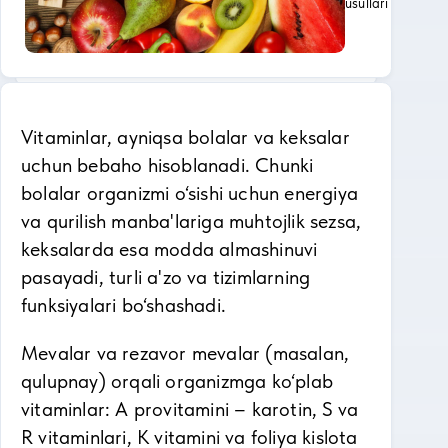
usullari
Vitaminlar, ayniqsa bolalar va keksalar
uchun bebaho hisoblanadi. Chunki
bolalar organizmi o‘sishi uchun energiya
va qurilish manba'lariga muhtojlik sezsa,
keksalarda esa modda almashinuvi
pasayadi, turli a'zo va tizimlarning
funksiyalari bo‘shashadi.
Mevalar va rezavor mevalar (masalan,
qulupnay) orqali organizmga ko‘plab
vitaminlar: A provitamini – karotin, S va
R vitaminlari, K vitamini va foliya kislota