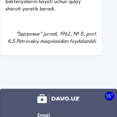
bakteriyalarini hayoti uchun qulay
sharoit yaratib beradi.
"
Здоровье
" jurnali, 1962, № 8, prof.
K.S.Petrovskiy maqolasidan foydalanildi.
+
18
Email