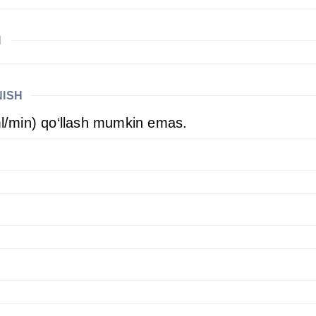
H
NISH
 ml/min) qo‘llash mumkin emas.