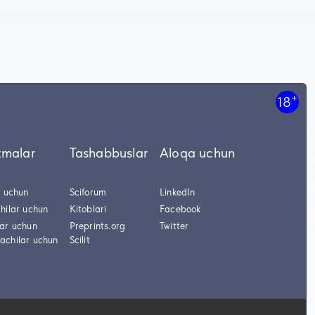
+
18
tmalar
Tashabbuslar
Aloqa uchun
r uchun
Sciforum
LinkedIn
hilar uchun
Kitoblari
Facebook
lar uchun
Preprints.org
Twitter
achilar uchun
Scilit