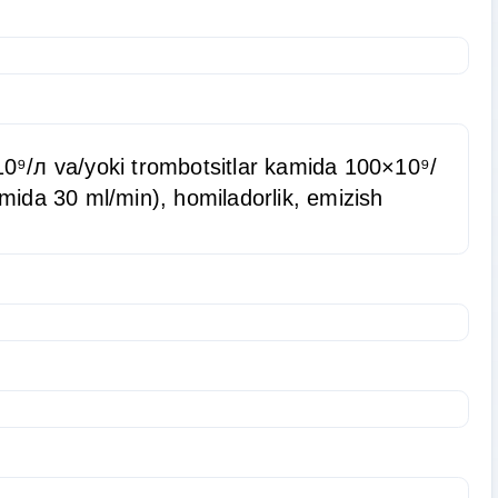
×10⁹/л va/yoki trombotsitlar kamida 100×10⁹/
 kamida 30 ml/min), homiladorlik, emizish