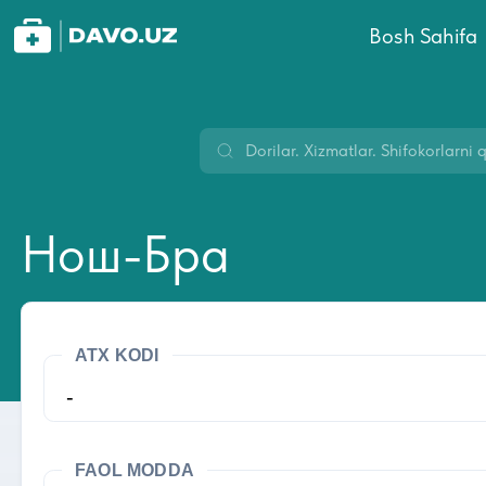
Bosh Sahifa
Нош-Бра
ATX KODI
-
FAOL MODDA