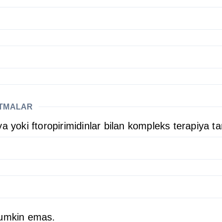
ATMALAR
a yoki ftoropirimidinlar bilan kompleks terapiya t
mumkin emas.