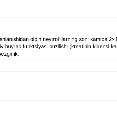
oshlanishidan oldin neytrofillarning soni kamida 2
diy buyrak funktsiyasi buzilishi (kreatinin klirensi
ezgirlik.