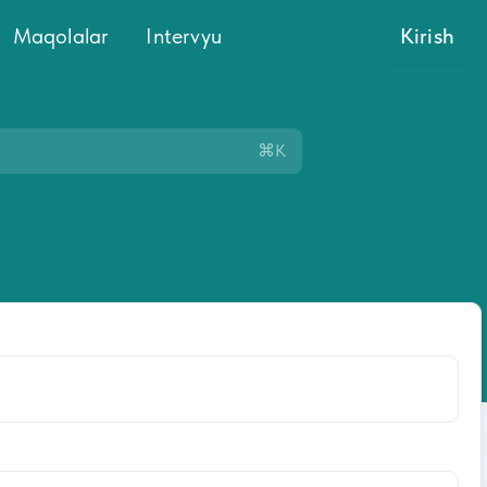
Maqolalar
Intervyu
Kirish
⌘K