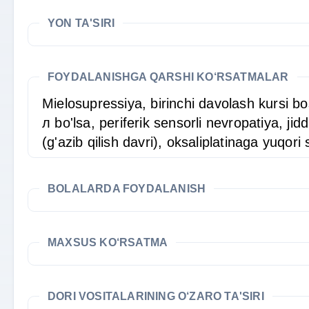
YON TA'SIRI
FOYDALANISHGA QARSHI KO‘RSATMALAR
Mielosupressiya, birinchi davolash kursi b
л bo'lsa, periferik sensorli nevropatiya, jid
(g'azib qilish davri), oksaliplatinaga yuqori s
BOLALARDA FOYDALANISH
MAXSUS KO‘RSATMA
DORI VOSITALARINING O‘ZARO TA'SIRI