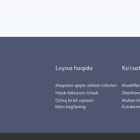
Loyixa haqida
Ko'rsa
Maqolani qayta ishlash to'lovlari
Muallifla
Hisob-fakturani to'lash
Sharhlovc
Ochiq kirish siyosati
Muharrir
bilan bog'laning
Kutubxon