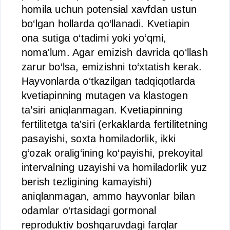
homila uchun potensial xavfdan ustun
bo‘lgan hollarda qo‘llanadi. Kvetiapin
ona sutiga o‘tadimi yoki yo‘qmi,
noma'lum. Agar emizish davrida qo‘llash
zarur bo‘lsa, emizishni to‘xtatish kerak.
Hayvonlarda o‘tkazilgan tadqiqotlarda
kvetiapinning mutagen va klastogen
ta’siri aniqlanmagan. Kvetiapinning
fertilitetga ta'siri (erkaklarda fertilitetning
pasayishi, soxta homiladorlik, ikki
g‘ozak oralig‘ining ko‘payishi, prekoyital
intervalning uzayishi va homiladorlik yuz
berish tezligining kamayishi)
aniqlanmagan, ammo hayvonlar bilan
odamlar o‘rtasidagi gormonal
reproduktiv boshqaruvdagi farqlar