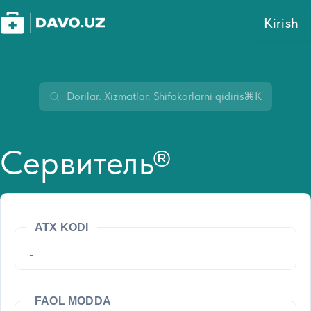
Kirish
⌘K
Сервитель®
ATX KODI
-
FAOL MODDA