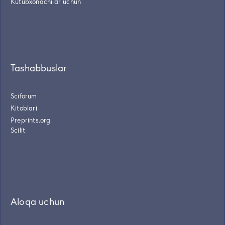
Kutubxonachilar uchun
Tashabbuslar
Sciforum
Kitoblari
Preprints.org
Scilit
Aloqa uchun