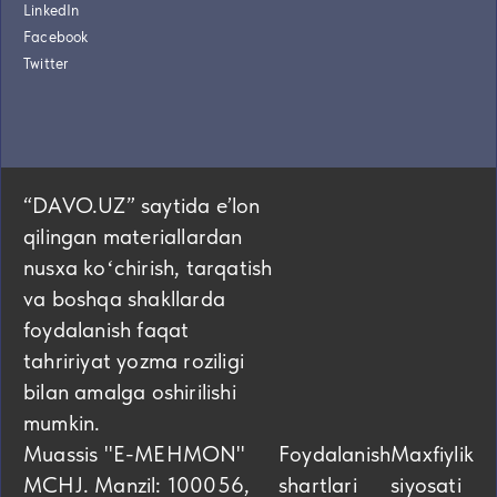
LinkedIn
Facebook
Twitter
“DAVO.UZ” saytida eʼlon
qilingan materiallardan
nusxa koʻchirish, tarqatish
va boshqa shakllarda
foydalanish faqat
tahririyat yozma roziligi
bilan amalga oshirilishi
mumkin.
Muassis "E-MEHMON"
Foydalanish
Maxfiylik
MCHJ. Manzil: 100056,
shartlari
siyosati