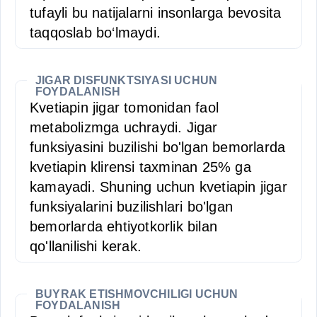
tufayli bu natijalarni insonlarga bevosita
taqqoslab bo‘lmaydi.
JIGAR DISFUNKTSIYASI UCHUN
FOYDALANISH
Kvetiapin jigar tomonidan faol
metabolizmga uchraydi. Jigar
funksiyasini buzilishi bo'lgan bemorlarda
kvetiapin klirensi taxminan 25% ga
kamayadi. Shuning uchun kvetiapin jigar
funksiyalarini buzilishlari bo'lgan
bemorlarda ehtiyotkorlik bilan
qo'llanilishi kerak.
BUYRAK ETISHMOVCHILIGI UCHUN
FOYDALANISH