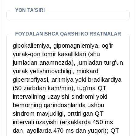
YON TA'SIRI
FOYDALANISHGA QARSHI KO‘RSATMALAR
gipokaliemiya, gipomagniemiya; og'ir
yurak-qon tomir kasalliklari (shu
jumladan anamnezda), jumladan turg'un
yurak yetishmovchiligi, miokard
gipertrofiyasi, aritmiya yoki bradikardiya
(50 zarbdan kam/min), tug'ma QT
intervalining uzayishi sindromi yoki
bemorning qarindoshlarida ushbu
sindrom mavjudligi, orttirilgan QT
intervali uzayishi (erkaklarda 450 ms
dan, ayollarda 470 ms dan yuqori); QT