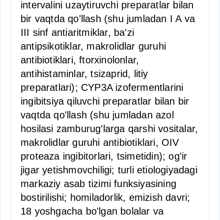
intervalini uzaytiruvchi preparatlar bilan
bir vaqtda qo'llash (shu jumladan I A va
III sinf antiaritmiklar, ba'zi
antipsikotiklar, makrolidlar guruhi
antibiotiklari, ftorxinolonlar,
antihistaminlar, tsizaprid, litiy
preparatlari); CYP3A izofermentlarini
ingibitsiya qiluvchi preparatlar bilan bir
vaqtda qo'llash (shu jumladan azol
hosilasi zamburug'larga qarshi vositalar,
makrolidlar guruhi antibiotiklari, OIV
proteaza ingibitorlari, tsimetidin); og'ir
jigar yetishmovchiligi; turli etiologiyadagi
markaziy asab tizimi funksiyasining
bostirilishi; homiladorlik, emizish davri;
18 yoshgacha bo'lgan bolalar va