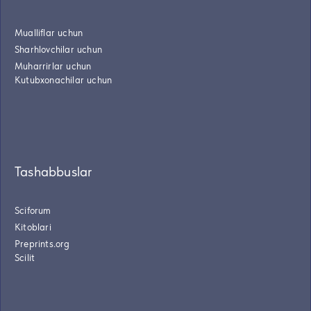
Mualliflar uchun
Sharhlovchilar uchun
Muharrirlar uchun
Kutubxonachilar uchun
Tashabbuslar
Sciforum
Kitoblari
Preprints.org
Scilit