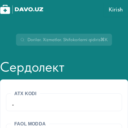
Kirish
⌘K
Сердолект
ATX KODI
-
FAOL MODDA