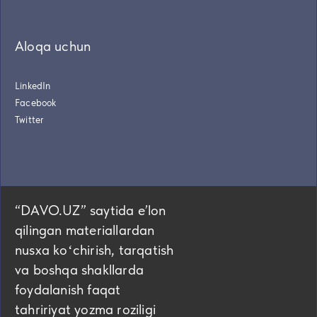
Aloqa uchun
LinkedIn
Facebook
Twitter
“DAVO.UZ” saytida eʼlon
qilingan materiallardan
nusxa koʻchirish, tarqatish
va boshqa shakllarda
foydalanish faqat
tahririyat yozma roziligi