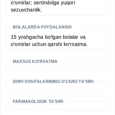
o'smirlar; sertindolga yuqori
sezuvchanlik.
BOLALARDA FOYDALANISH
15 yoshgacha bo‘lgan bolalar va
o‘smirlar uchun qarshi ko‘rsatma.
MAXSUS KO‘RSATMA
DORI VOSITALARINING O‘ZARO TA'SIRI
FARMAKOLOGIK TA'SIRI