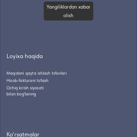
Yangiliklardan xabar
olish
Loyixa haqida
Maqolani qayta ishlash to'lovlari
Hisob-fakturani to'lash
Ochiq kirish siyosati
bilan bog'laning
Ko'rsatmalar