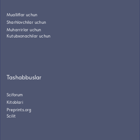
Mualliflar uchun
Sharhlovchilar uchun
Muharrirlar uchun
Kutubxonachilar uchun
Tashabbuslar
Sciforum
Kitoblari
Preprints.org
Scilit