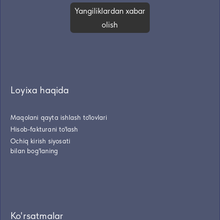
Yangiliklardan xabar
olish
Loyixa haqida
Maqolani qayta ishlash to'lovlari
Hisob-fakturani to'lash
Ochiq kirish siyosati
bilan bog'laning
Ko'rsatmalar