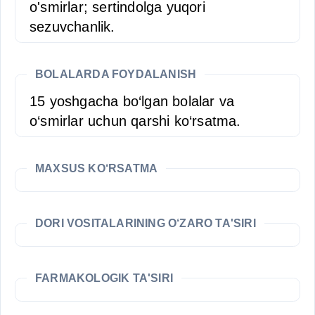
o'smirlar; sertindolga yuqori
sezuvchanlik.
BOLALARDA FOYDALANISH
15 yoshgacha bo‘lgan bolalar va
o‘smirlar uchun qarshi ko‘rsatma.
MAXSUS KO‘RSATMA
DORI VOSITALARINING O‘ZARO TA'SIRI
FARMAKOLOGIK TA'SIRI