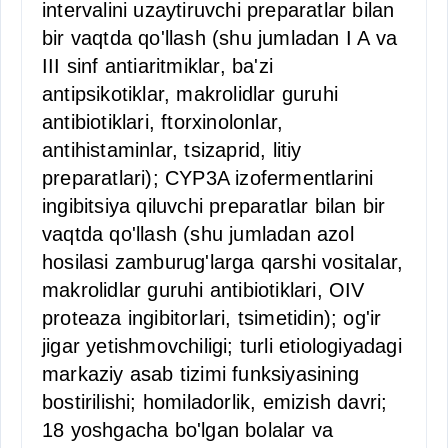
intervalini uzaytiruvchi preparatlar bilan
bir vaqtda qo'llash (shu jumladan I A va
III sinf antiaritmiklar, ba'zi
antipsikotiklar, makrolidlar guruhi
antibiotiklari, ftorxinolonlar,
antihistaminlar, tsizaprid, litiy
preparatlari); CYP3A izofermentlarini
ingibitsiya qiluvchi preparatlar bilan bir
vaqtda qo'llash (shu jumladan azol
hosilasi zamburug'larga qarshi vositalar,
makrolidlar guruhi antibiotiklari, OIV
proteaza ingibitorlari, tsimetidin); og'ir
jigar yetishmovchiligi; turli etiologiyadagi
markaziy asab tizimi funksiyasining
bostirilishi; homiladorlik, emizish davri;
18 yoshgacha bo'lgan bolalar va