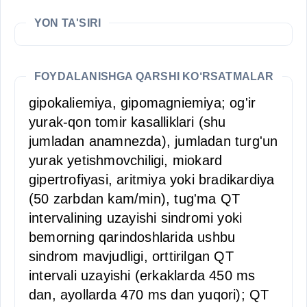
YON TA'SIRI
FOYDALANISHGA QARSHI KO‘RSATMALAR
gipokaliemiya, gipomagniemiya; og'ir
yurak-qon tomir kasalliklari (shu
jumladan anamnezda), jumladan turg'un
yurak yetishmovchiligi, miokard
gipertrofiyasi, aritmiya yoki bradikardiya
(50 zarbdan kam/min), tug'ma QT
intervalining uzayishi sindromi yoki
bemorning qarindoshlarida ushbu
sindrom mavjudligi, orttirilgan QT
intervali uzayishi (erkaklarda 450 ms
dan, ayollarda 470 ms dan yuqori); QT