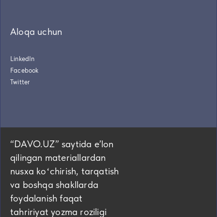
Aloqa uchun
LinkedIn
Facebook
Twitter
“DAVO.UZ” saytida eʼlon
qilingan materiallardan
nusxa koʻchirish, tarqatish
va boshqa shakllarda
foydalanish faqat
tahririyat yozma roziligi