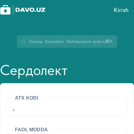
Kirish
⌘K
Сердолект
ATX KODI
-
FAOL MODDA