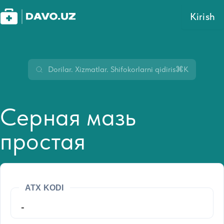
Kirish
⌘K
Серная мазь
простая
ATX KODI
-