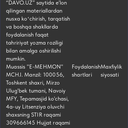
“DAVO.UZ” saytida eʼlon
qilingan materiallardan
nusxa koʻchirish, tarqatish
va boshqa shakllarda
foydalanish faqat
tahririyat yozma roziligi
bilan amalga oshirilishi
mumkin.
Muassis "E-MEHMON"
Foydalanish
Maxfiylik
MCHJ. Manzil: 100056,
shartlari
siyosati
Toshkent shaxri, Mirzo
Ulug'bek tumani, Navoiy
MFY, Tepamasjid ko'chasi,
4а-uy Litsenziya oluvchi
shaxsning STIR raqami
309666145 Hujjat raqami