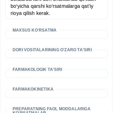
bo‘yicha qarshi ko‘rsatmalarga qat'iy
rioya qilish kerak.
MAXSUS KO‘RSATMA
DORI VOSITALARINING O‘ZARO TA'SIRI
FARMAKOLOGIK TA'SIRI
FARMAKOKINETIKA
PREPARATNING FAOL MODDALARIGA
KO‘RSATMALAR