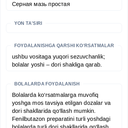
Серная мазь простая
YON TA'SIRI
FOYDALANISHGA QARSHI KO‘RSATMALAR
ushbu vositaga yuqori sezuvchanlik;
bolalar yoshi – dori shakliga qarab.
BOLALARDA FOYDALANISH
Bolalarda ko‘rsatmalarga muvofiq
yoshga mos tavsiya etilgan dozalar va
dori shakllarida qo‘llash mumkin.
Fenilbutazon preparatini turli yoshdagi
bolalarda turli dori shakllarida qo‘llash