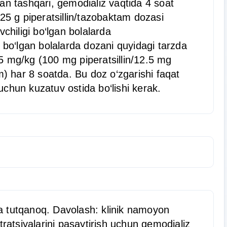
an tashqari, gemodializ vaqtida 4 soat
0.25 g piperatsillin/tazobaktam dozasi
chiligi bo‘lgan bolalarda
i bo‘lgan bolalarda dozani quyidagi tarzda
2.5 mg/kg (100 mg piperatsillin/12.5 mg
) har 8 soatda. Bu doz o‘zgarishi faqat
 uchun kuzatuv ostida bo‘lishi kerak.
 va tutqanoq. Davolash: klinik namoyon
tratsiyalarini pasaytirish uchun gemodializ