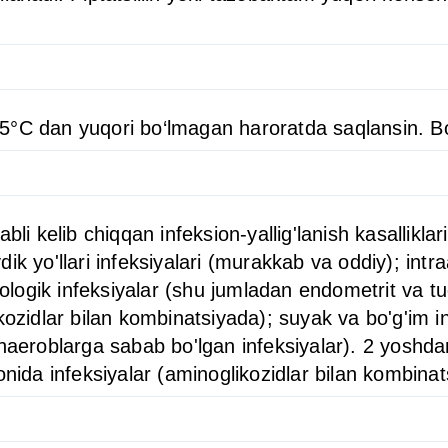
5°C dan yuqori bo‘lmagan haroratda saqlansin. Bo
bli kelib chiqqan infeksion-yallig'lanish kasallikl
iydik yo'llari infeksiyalari (murakkab va oddiy); in
ekologik infeksiyalar (shu jumladan endometrit va t
ozidlar bilan kombinatsiyada); suyak va bo'g'im inf
eroblarga sabab bo'lgan infeksiyalar). 2 yoshda
onida infeksiyalar (aminoglikozidlar bilan kombinat