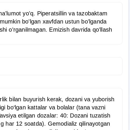
ma'lumot yo'q. Piperatsillin va tazobaktam
un mumkin bo'lgan xavfdan ustun bo'lganda
ishi o'rganilmagan. Emizish davrida qo'llash
lik bilan buyurish kerak, dozani va yuborish
gi bo‘lgan kattalar va bolalar (tana vazni
avsiya etilgan dozalar: 40: Dozani tuzatish
5 g har 12 soatda). Gemodializ qilinayotgan