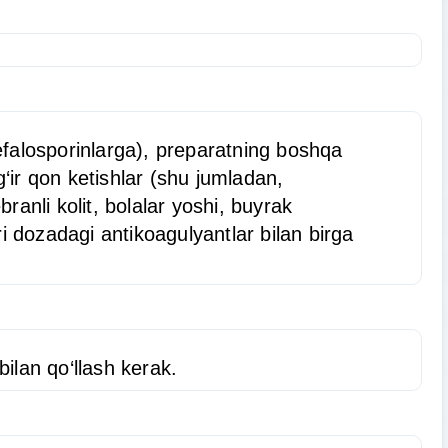
sefalosporinlarga), preparatning boshqa
g‘ir qon ketishlar (shu jumladan,
anli kolit, bolalar yoshi, buyrak
i dozadagi antikoagulyantlar bilan birga
bilan qo‘llash kerak.