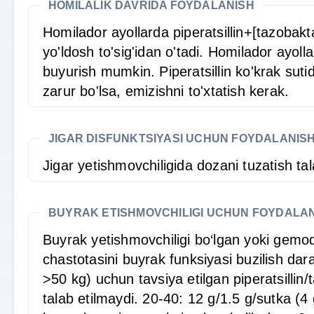
HOMILALIK DAVRIDA FOYDALANISH
Homilador ayollarda piperatsillin+[tazobakt
yo'ldosh to'sig'idan o'tadi. Homilador ayo
buyurish mumkin. Piperatsillin ko'krak suti
zarur bo'lsa, emizishni to'xtatish kerak.
JIGAR DISFUNKTSIYASI UCHUN FOYDALANIS
Jigar yetishmovchiligida dozani tuzatish tal
BUYRAK ETISHMOVCHILIGI UCHUN FOYDALA
Buyrak yetishmovchiligi bo‘lgan yoki gemodi
chastotasini buyrak funksiyasi buzilish dar
>50 kg) uchun tavsiya etilgan piperatsillin
talab etilmaydi. 20-40: 12 g/1.5 g/sutka (4