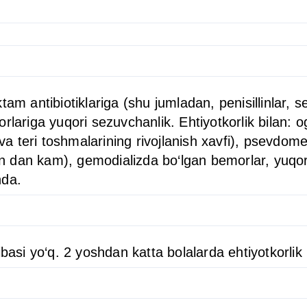
tam antibiotiklariga (shu jumladan, penisillinlar, 
rlariga yuqori sezuvchanlik. Ehtiyotkorlik bilan: o
teri toshmalarining rivojlanish xavfi), psevdomebr
min dan kam), gemodializda bo‘lgan bemorlar, yuqor
nda.
basi yo‘q. 2 yoshdan katta bolalarda ehtiyotkorlik 