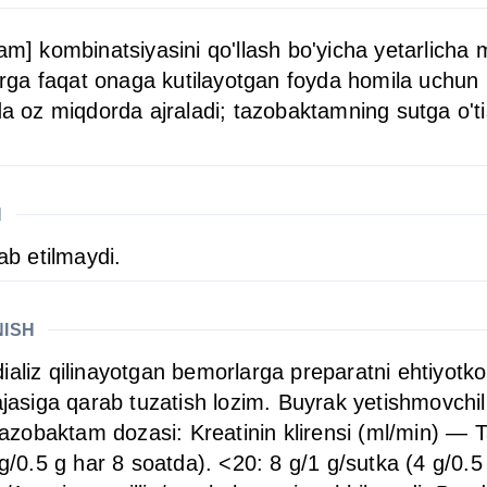
am] kombinatsiyasini qo'llash bo'yicha yetarlicha 
llarga faqat onaga kutilayotgan foyda homila uch
da oz miqdorda ajraladi; tazobaktamning sutga o't
H
ab etilmaydi.
NISH
aliz qilinayotgan bemorlarga preparatni ehtiyotkor
ajasiga qarab tuzatish lozim. Buyrak yetishmovchili
/tazobaktam dozasi: Kreatinin klirensi (ml/min) — T
 g/0.5 g har 8 soatda). <20: 8 g/1 g/sutka (4 g/0.