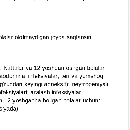
lalar ololmaydigan joyda saqlansin.
ari. Kattalar va 12 yoshdan oshgan bolalar
traabdominal infeksiyalar; teri va yumshoq
ug'ruqdan keyingi adneksit); neytropeniyali
eksiyalari; aralash infeksiyalar
n 12 yoshgacha bo'lgan bolalar uchun:
siyada).