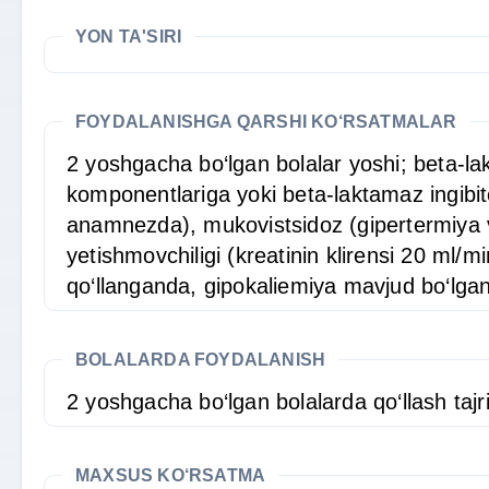
YON TA'SIRI
FOYDALANISHGA QARSHI KO‘RSATMALAR
2 yoshgacha bo‘lgan bolalar yoshi; beta-lak
komponentlariga yoki beta-laktamaz ingibito
anamnezda), mukovistsidoz (gipertermiya va 
yetishmovchiligi (kreatinin klirensi 20 ml/
qo‘llanganda, gipokaliemiya mavjud bo‘lga
BOLALARDA FOYDALANISH
2 yoshgacha bo‘lgan bolalarda qo‘llash tajri
MAXSUS KO‘RSATMA