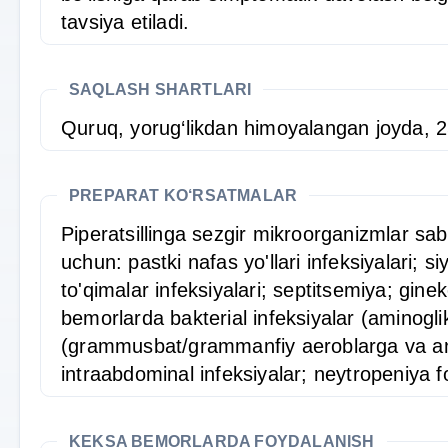
tavsiya etiladi.
SAQLASH SHARTLARI
Quruq, yorug‘likdan himoyalangan joyda, 2
PREPARAT KO‘RSATMALAR
Piperatsillinga sezgir mikroorganizmlar saba
uchun: pastki nafas yo'llari infeksiyalari; s
to'qimalar infeksiyalari; septitsemiya; gin
bemorlarda bakterial infeksiyalar (aminoglik
(grammusbat/grammanfiy aeroblarga va ana
intraabdominal infeksiyalar; neytropeniya f
KEKSA BEMORLARDA FOYDALANISH