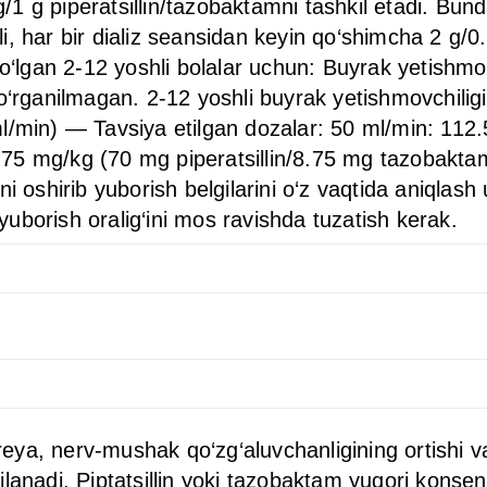
1 g piperatsillin/tazobaktamni tashkil etadi. Bund
ayli, har bir dializ seansidan keyin qo‘shimcha 2 g/
bo‘lgan 2-12 yoshli bolalar uchun: Buyrak yetishmov
o‘rganilmagan. 2-12 yoshli buyrak yetishmovchilig
i (ml/min) — Tavsiya etilgan dozalar: 50 ml/min: 11
75 mg/kg (70 mg piperatsillin/8.75 mg tazobaktam
i oshirib yuborish belgilarini o‘z vaqtida aniqlash
uborish oralig‘ini mos ravishda tuzatish kerak.
iareya, nerv-mushak qo‘zg‘aluvchanligining ortishi
lanadi. Piptatsillin yoki tazobaktam yuqori konsen