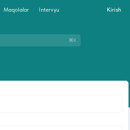
Maqolalar
Intervyu
Kirish
⌘K