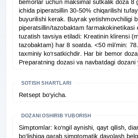
bemorlar uchun maksimal sutkalik doza 8 g/
ichida piperatsillin 30-50% chiqarilishi tuf
buyurilishi kerak. Buyrak yetishmovchiligi 
piperatsillin/tazobaktam farmakokinetikasi 
tuzatish tavsiya etiladi: Kreatinin klirens
tazobaktam) har 8 soatda. <50 ml/min: 78.
taxminiy ko‘rsatkichdir. Har bir bemor dozan
Preparatning dozasi va navbatdagi dozani y
SOTISH SHARTLARI
Retsept bo‘yicha.
DOZANI OSHIRIB YUBORISH
Simptomlar: ko‘ngil aynishi, qayt qilish, d
bo‘lishiga qarab simptomatik davolash belgi