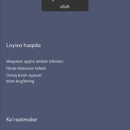
olish
Loyixa haqida
Maqolani qayta ishlash to'lovlari
Hisob-fakturani to'lash
Ochiq kirish siyosati
bilan bog'laning
Ko'rsatmalar