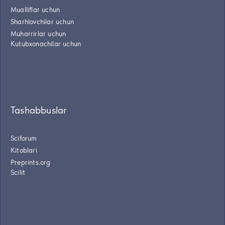
Mualliflar uchun
Sharhlovchilar uchun
Muharrirlar uchun
Kutubxonachilar uchun
Tashabbuslar
Sciforum
Kitoblari
Preprints.org
Scilit