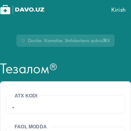
Kirish
⌘K
Тезалом®
ATX KODI
-
FAOL MODDA