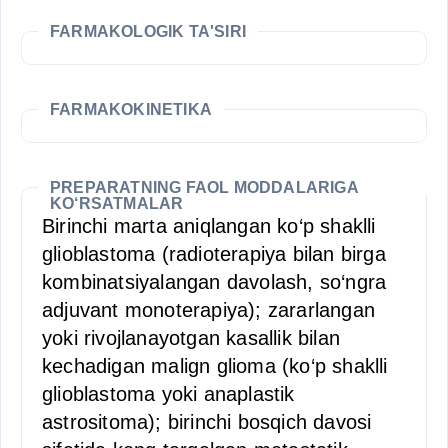
FARMAKOLOGIK TA'SIRI
FARMAKOKINETIKA
PREPARATNING FAOL MODDALARIGA
KO‘RSATMALAR
Birinchi marta aniqlangan ko‘p shaklli
glioblastoma (radioterapiya bilan birga
kombinatsiyalangan davolash, so‘ngra
adjuvant monoterapiya); zararlangan
yoki rivojlanayotgan kasallik bilan
kechadigan malign glioma (ko‘p shaklli
glioblastoma yoki anaplastik
astrositoma); birinchi bosqich davosi