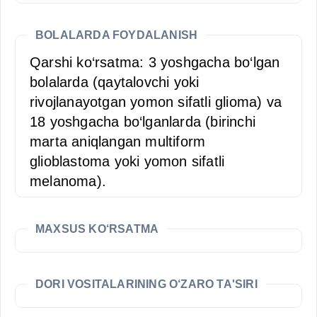
BOLALARDA FOYDALANISH
Qarshi ko‘rsatma: 3 yoshgacha bo‘lgan
bolalarda (qaytalovchi yoki
rivojlanayotgan yomon sifatli glioma) va
18 yoshgacha bo‘lganlarda (birinchi
marta aniqlangan multiform
glioblastoma yoki yomon sifatli
melanoma).
MAXSUS KO‘RSATMA
DORI VOSITALARINING O‘ZARO TA'SIRI