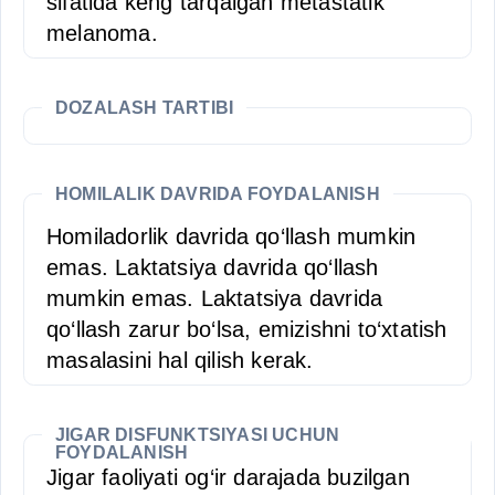
sifatida keng tarqalgan metastatik
melanoma.
DOZALASH TARTIBI
HOMILALIK DAVRIDA FOYDALANISH
Homiladorlik davrida qo‘llash mumkin
emas. Laktatsiya davrida qo‘llash
mumkin emas. Laktatsiya davrida
qo‘llash zarur bo‘lsa, emizishni to‘xtatish
masalasini hal qilish kerak.
JIGAR DISFUNKTSIYASI UCHUN
FOYDALANISH
Jigar faoliyati og‘ir darajada buzilgan