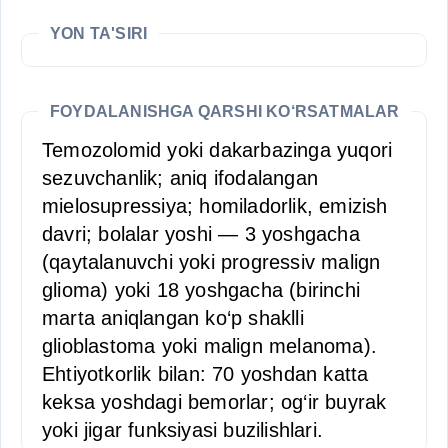
YON TA'SIRI
FOYDALANISHGA QARSHI KO‘RSATMALAR
Temozolomid yoki dakarbazingа yuqori
sezuvchanlik; aniq ifodalangan
mielosupressiya; homiladorlik, emizish
davri; bolalar yoshi — 3 yoshgacha
(qaytalanuvchi yoki progressiv malign
glioma) yoki 18 yoshgacha (birinchi
marta aniqlangan ko‘p shaklli
glioblastoma yoki malign melanoma).
Ehtiyotkorlik bilan: 70 yoshdan katta
keksa yoshdagi bemorlar; og‘ir buyrak
yoki jigar funksiyasi buzilishlari.