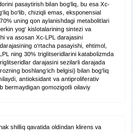
orini pasaytirish bilan bog‘liq, bu esa Xc-
liq bo‘lib, chiziqli emas, eksponensial
 70% uning qon aylanishdagi metabolitlari
 erkin yog‘ kislotalarining sintezi va
amchi va asosan Xc-LPL darajasini
r darajasining o‘rtacha pasayishi, ehtimol,
LPL ning 30% triglitseridlarini katabolizmda
glitseridlar darajasini sezilarli darajada
rozning boshlang‘ich belgisi) bilan bog‘liq
ilaydi, antioksidant va antiproliferativ
ob bermaydigan gomozigotli oilaviy
chak shilliq qavatida oldindan klirens va