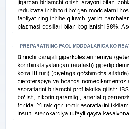
jigardan birlamchi o‘tish jarayoni bilan 
reduktaza inhibitori bo‘lgan moddalarni ho
faoliyatining inhibe qiluvchi yarim parchalan
plazmasi oqsillari bilan bog‘lanishi 98%. Aso
PREPARATNING FAOL MODDALARIGA KO‘RS
Birinchi darajali giperkolesterinemiya (geter
kombinatsiyalangan (aralash) giperlipidemiya
ko‘ra III turi) (diyetaga qo‘shimcha sifatida
dietoterapiya va boshqa nomedikamentoz us
asoratlarini birlamchi profilaktika qilish: 
bo‘lish, nikotin qaramligi, arterial giperte
fonida. Yurak-qon tomir asoratlarini ikkilam
insult, stenokardiya tufayli qayta kasalxon