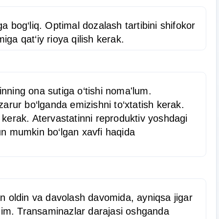
a bog‘liq. Optimal dozalash tartibini shifokor
iga qat‘iy rioya qilish kerak.
inning ona sutiga o‘tishi noma'lum.
 zarur bo‘lganda emizishni to‘xtatish kerak.
i kerak. Atervastatinni reproduktiv yoshdagi
un mumkin bo‘lgan xavfi haqida
dan oldin va davolash davomida, ayniqsa jigar
 lozim. Transaminazlar darajasi oshganda