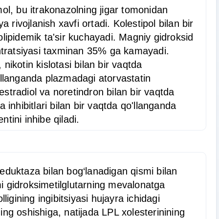
mol, bu itrakonazolning jigar tomonidan
rivojlanish xavfi ortadi. Kolestipol bilan bir
ipidemik ta'sir kuchayadi. Magniy gidroksid
sentratsiyasi taxminan 35% ga kamayadi.
 nikotin kislotasi bilan bir vaqtda
qo'llanganda plazmadagi atorvastatin
estradiol va noretindron bilan bir vaqtda
inhibitlari bilan bir vaqtda qo'llanganda
tini inhibe qiladi.
eduktaza bilan bog‘lanadigan qismi bilan
i gidroksimetilglutarning mevalonatga
igining ingibitsiyasi hujayra ichidagi
ing oshishiga, natijada LPL xolesterinining