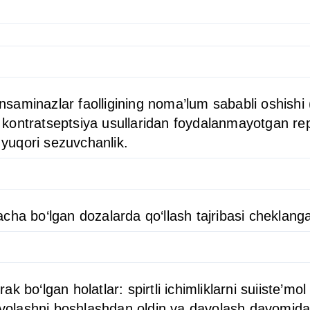
ransaminazlar faolligining noma’lum sababli oshis
hli kontratseptsiya usullaridan foydalanmayotgan r
a yuqori sezuvchanlik.
cha bo‘lgan dozalarda qo‘llash tajribasi cheklang
rak bo‘lgan holatlar: spirtli ichimliklarni suiiste’m
avolashni boshlashdan oldin va davolash davomida,