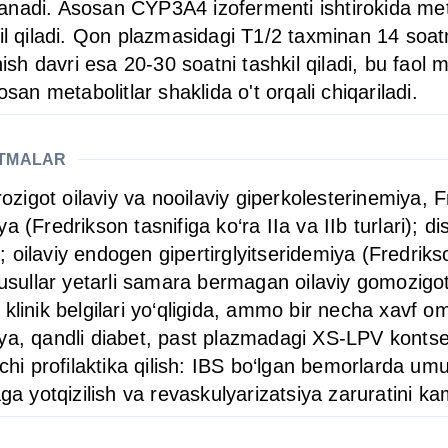
izohlanadi. Asosan CYP3A4 izofermenti ishtirokida
sil qiladi. Qon plazmasidagi T1/2 taxminan 14 soa
ish davri esa 20-30 soatni tashkil qiladi, bu faol m
san metabolitlar shaklida o't orqali chiqariladi.
ATMALAR
ozigot oilaviy va nooilaviy giperkolesterinemiya, Fr
 (Fredrikson tasnifiga ko‘ra IIa va IIb turlari); d
); oilaviy endogen gipertirglyitseridemiya (Fredrikso
ullar yetarli samara bermagan oilaviy gomozigot
IBS klinik belgilari yo‘qligida, ammo bir necha xavf
nziya, qandli diabet, past plazmadagi XS-LPV kontsen
chi profilaktika qilish: IBS bo‘lgan bemorlarda umum
aga yotqizilish va revaskulyarizatsiya zaruratini k