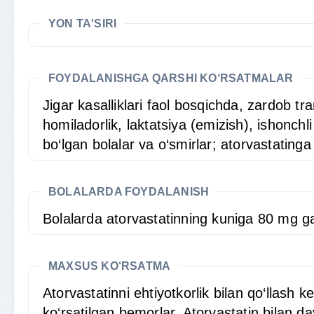
YON TA'SIRI
FOYDALANISHGA QARSHI KO‘RSATMALAR
Jigar kasalliklari faol bosqichda, zardob t
homiladorlik, laktatsiya (emizish), ishonc
bo‘lgan bolalar va o‘smirlar; atorvastating
BOLALARDA FOYDALANISH
Bolalarda atorvastatinning kuniga 80 mg ga
MAXSUS KO‘RSATMA
Atorvastatinni ehtiyotkorlik bilan qo‘llash ke
ko‘rsatilgan bemorlar. Atorvastatin bilan d