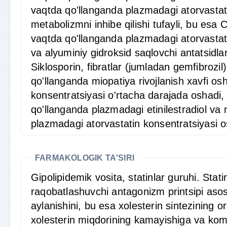
vaqtda qo'llanganda plazmadagi atorvastatin
metabolizmni inhibe qilishi tufayli, bu esa 
vaqtda qo'llanganda plazmadagi atorvastat
va alyuminiy gidroksid saqlovchi antatsidl
Siklosporin, fibratlar (jumladan gemfibrozil)
qo'llanganda miopatiya rivojlanish xavfi osh
konsentratsiyasi o'rtacha darajada oshadi, b
qo'llanganda plazmadagi etinilestradiol va n
plazmadagi atorvastatin konsentratsiyasi os
FARMAKOLOGIK TA'SIRI
Gipolipidemik vosita, statinlar guruhi. St
raqobatlashuvchi antagonizm printsipi asos
aylanishini, bu esa xolesterin sintezining o
xolesterin miqdorining kamayishiga va kompe