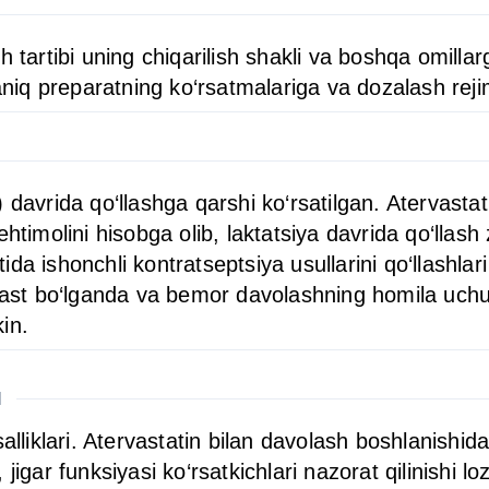
 tartibi uning chiqarilish shakli va boshqa omillarg
aniq preparatning ko‘rsatmalariga va dozalash rejim
 davrida qo‘llashga qarshi ko‘rsatilgan. Atervastat
htimolini hisobga olib, laktatsiya davrida qo‘llash
da ishonchli kontratseptsiya usullarini qo‘llashlar
a past bo‘lganda va bemor davolashning homila uch
in.
H
salliklari. Atervastatin bilan davolash boshlanishi
 jigar funksiyasi ko‘rsatkichlari nazorat qilinishi