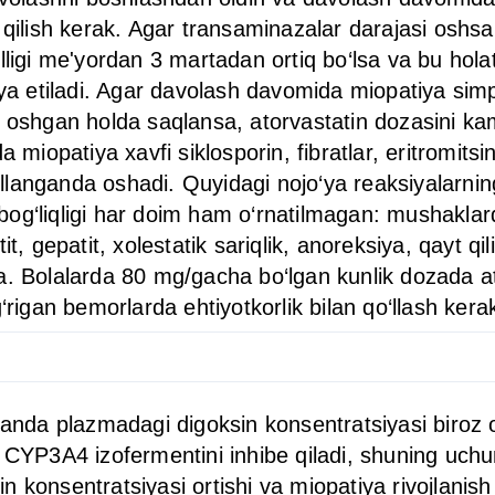
 qilish kerak. Agar transaminazalar darajasi oshsa
lligi me'yordan 3 martadan ortiq bo‘lsa va bu holat
iya etiladi. Agar davolash davomida miopatiya simp
 oshgan holda saqlansa, atorvastatin dozasini kama
da miopatiya xavfi siklosporin, fibratlar, eritromi
qo‘llanganda oshadi. Quyidagi nojo‘ya reaksiyalarni
q bog‘liqligi har doim ham o‘rnatilmagan: mushaklard
t, gepatit, xolestatik sariqlik, anoreksiya, qayt qi
a. Bolalarda 80 mg/gacha bo‘lgan kunlik dozada ato
‘rigan bemorlarda ehtiyotkorlik bilan qo‘llash kera
ganda plazmadagi digoksin konsentratsiyasi biroz o
 CYP3A4 izofermentini inhibe qiladi, shuning uchun 
 konsentratsiyasi ortishi va miopatiya rivojlanish 