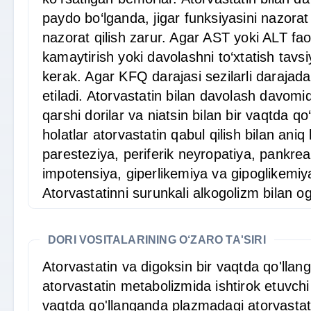
paydo bo‘lganda, jigar funksiyasini nazorat
nazorat qilish zarur. Agar AST yoki ALT fao
kamaytirish yoki davolashni to‘xtatish tavs
kerak. Agar KFQ darajasi sezilarli darajada
etiladi. Atorvastatin bilan davolash davomi
qarshi dorilar va niatsin bilan bir vaqtda 
holatlar atorvastatin qabul qilish bilan ani
paresteziya, periferik neyropatiya, pankreati
impotensiya, giperlikemiya va gipoglikemiy
Atorvastatinni surunkali alkogolizm bilan og
DORI VOSITALARINING O‘ZARO TA'SIRI
Atorvastatin va digoksin bir vaqtda qo'llan
atorvastatin metabolizmida ishtirok etuvchi
vaqtda qo'llanganda plazmadagi atorvastatin