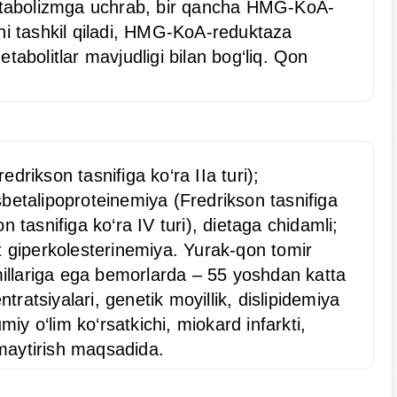
 metabolizmga uchrab, bir qancha HMG-KoA-
tni tashkil qiladi, HMG-KoA-reduktaza
etabolitlar mavjudligi bilan bog‘liq. Qon
edrikson tasnifiga ko‘ra IIa turi);
isbetalipoproteinemiya (Fredrikson tasnifiga
n tasnifiga ko‘ra IV turi), dietaga chidamli;
 giperkolesterinemiya. Yurak-qon tomir
 omillariga ega bemorlarda – 55 yoshdan katta
tratsiyalari, genetik moyillik, dislipidemiya
iy o‘lim ko‘rsatkichi, miokard infarkti,
amaytirish maqsadida.