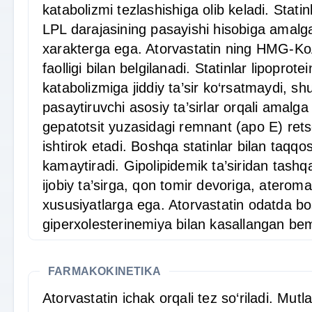
katabolizmi tezlashishiga olib keladi. Statin
LPL darajasining pasayishi hisobiga amalga 
xarakterga ega. Atorvastatin ning HMG-KoA-
faolligi bilan belgilanadi. Statinlar lipoprote
katabolizmiga jiddiy ta’sir ko‘rsatmaydi, sh
pasaytiruvchi asosiy ta’sirlar orqali amalga 
gepatotsit yuzasidagi remnant (apo E) retsep
ishtirok etadi. Boshqa statinlar bilan taqqos
kamaytiradi. Gipolipidemik ta’siridan tashqar
ijobiy ta’sirga, qon tomir devoriga, ateromag
xususiyatlarga ega. Atorvastatin odatda bo
giperxolesterinemiya bilan kasallangan bem
FARMAKOKINETIKA
Atorvastatin ichak orqali tez so‘riladi. Mutl