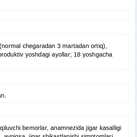
hi (normal chegaradan 3 martadan ortiq),
eproduktiv yoshdagi ayollar; 18 yoshgacha
an.
ol qiluvchi bemorlar, anamnezida jigar kasalligi
 ayniqsa, jigar shikastlanishi simptomlari