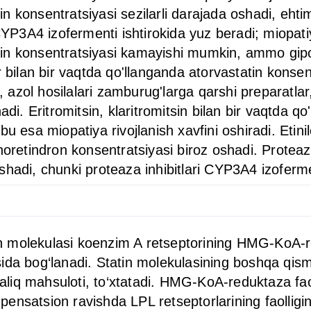
 konsentratsiyasi sezilarli darajada oshadi, ehti
CYP3A4 izofermenti ishtirokida yuz beradi; miopatiya 
in konsentratsiyasi kamayishi mumkin, ammo gipol
ar bilan bir vaqtda qo'llanganda atorvastatin kon
, azol hosilalari zamburug'larga qarshi preparatlar,
adi. Eritromitsin, klaritromitsin bilan bir vaqtda 
u esa miopatiya rivojlanish xavfini oshiradi. Etinil
oretindron konsentratsiyasi biroz oshadi. Proteaza 
hadi, chunki proteaza inhibitlari CYP3A4 izofermen
atin molekulasi koenzim A retseptorining HMG-KoA-r
ida bog‘lanadi. Statin molekulasining boshqa qism
raliq mahsuloti, to‘xtatadi. HMG-KoA-reduktaza faoll
nsatsion ravishda LPL retseptorlarining faolligin