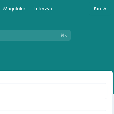
Maqolalar
Intervyu
Kirish
⌘K