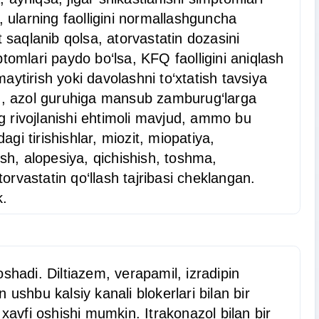
, ularning faolligini normallashguncha
 saqlanib qolsa, atorvastatin dozasini
tomlari paydo bo‘lsa, KFQ faolligini aniqlash
ytirish yoki davolashni to‘xtatish tavsiya
tsin, azol guruhiga mansub zamburug‘larga
ng rivojlanishi ehtimoli mavjud, ammo bu
agi tirishishlar, miozit, miopatiya,
lish, alopesiya, qichishish, toshma,
rvastatin qo‘llash tajribasi cheklangan.
k.
shadi. Diltiazem, verapamil, izradipin
ushbu kalsiy kanali blokerlari bilan bir
xavfi oshishi mumkin. Itrakonazol bilan bir