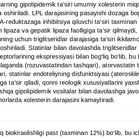
larning gipolipidemik ta’siri umumiy xolesterin miqd
oshiriladi. LPL darajasining pasayishi dozaga bog‘
reduktazaga inhibitsiya qiluvchi ta’siri taxminan
in lipaza va gepatik lipaza faolligiga ta’sir qilmaydi,
uning uchun triglitseridlar darajasiga ta’siri ikkil
oshiriladi. Statinlar bilan davolashda triglitseridla
torlarining ekspressiyasi bilan bog‘liq bo‘lib, bu 
laganda (rozuvastatindan tashqari), atorvastatin tri
i, statinlar endoteliyning disfunktsiyasi (ateroskle
a ta’sir qiladi, qonni reologik xususiyatlarini yaxsh
shqa gipolipidemik vositalar bilan davolashga jav
orlarda xolesterin darajasini kamaytiradi.
aq biokiraolishligi past (taxminan 12%) bo‘lib, bu i