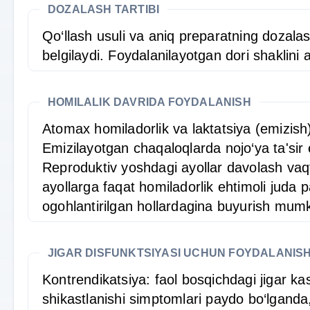
DOZALASH TARTIBI
Qo‘llash usuli va aniq preparatning dozalash
belgilaydi. Foydalanilayotgan dori shaklini 
HOMILALIK DAVRIDA FOYDALANISH
Atomax homiladorlik va laktatsiya (emizish)
Emizilayotgan chaqaloqlarda nojo‘ya ta'sir e
Reproduktiv yoshdagi ayollar davolash vaqti
ayollarga faqat homiladorlik ehtimoli jud
ogohlantirilgan hollardagina buyurish mumk
JIGAR DISFUNKTSIYASI UCHUN FOYDALANIS
Kontrendikatsiya: faol bosqichdagi jigar ka
shikastlanishi simptomlari paydo bo‘lganda,