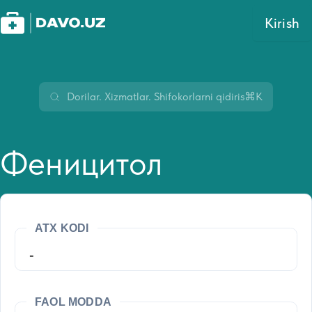
Kirish
⌘K
Феницитол
ATX KODI
-
FAOL MODDA