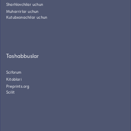
Sharhlovchilar uchun
Muharrirlar uchun
Kutubxonachilar uchun
Tashabbuslar
Sciforum
Kitoblari
Preprints.org
Scilit