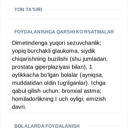
YON TA'SIRI
FOYDALANISHGA QARSHI KO‘RSATMALAR
Dimetindenga yuqori sezuvchanlik;
yopiq burchakli glaukoma, siydik
chiqarishning buzilishi (shu jumladan,
prostata giperplaziyasi bilan), 1
oylikkacha bo‘lgan bolalar (ayniqsa,
muddatidan oldin tug‘ilganlar). Ichga
qabul qilish uchun: bronxial astma;
homiladorlikning I uch oyligi; emizish
davri.
BOLALARDA FOYDALANISH