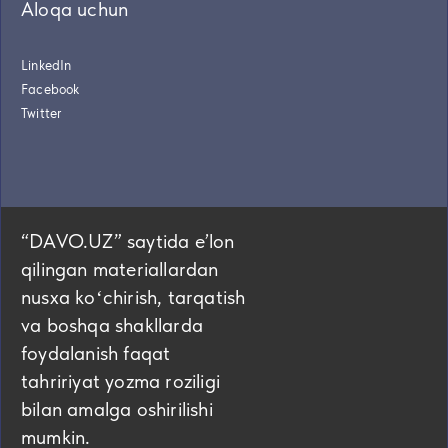
Aloqa uchun
LinkedIn
Facebook
Twitter
“DAVO.UZ” saytida eʼlon
qilingan materiallardan
nusxa koʻchirish, tarqatish
va boshqa shakllarda
foydalanish faqat
tahririyat yozma roziligi
bilan amalga oshirilishi
mumkin.