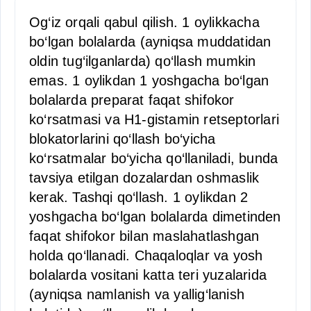
Og‘iz orqali qabul qilish. 1 oylikkacha
bo‘lgan bolalarda (ayniqsa muddatidan
oldin tug‘ilganlarda) qo‘llash mumkin
emas. 1 oylikdan 1 yoshgacha bo‘lgan
bolalarda preparat faqat shifokor
ko‘rsatmasi va H1-gistamin retseptorlari
blokatorlarini qo‘llash bo‘yicha
ko‘rsatmalar bo‘yicha qo‘llaniladi, bunda
tavsiya etilgan dozalardan oshmaslik
kerak. Tashqi qo‘llash. 1 oylikdan 2
yoshgacha bo‘lgan bolalarda dimetinden
faqat shifokor bilan maslahatlashgan
holda qo‘llanadi. Chaqaloqlar va yosh
bolalarda vositani katta teri yuzalarida
(ayniqsa namlanish va yallig‘lanish