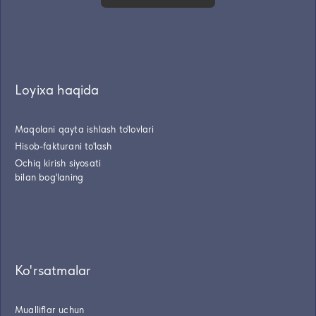
Loyixa haqida
Maqolani qayta ishlash to'lovlari
Hisob-fakturani to'lash
Ochiq kirish siyosati
bilan bog'laning
Ko'rsatmalar
Mualliflar uchun