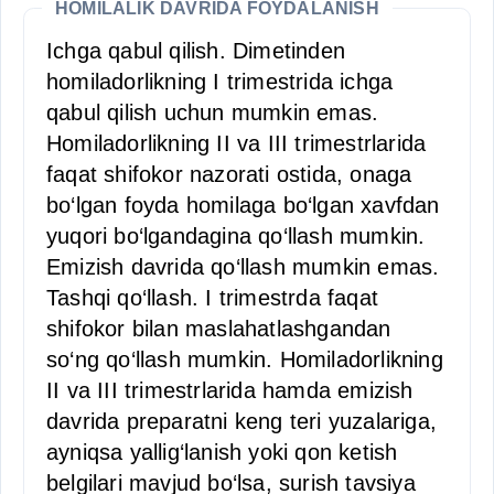
HOMILALIK DAVRIDA FOYDALANISH
Ichga qabul qilish. Dimetinden
homiladorlikning I trimestrida ichga
qabul qilish uchun mumkin emas.
Homiladorlikning II va III trimestrlarida
faqat shifokor nazorati ostida, onaga
bo‘lgan foyda homilaga bo‘lgan xavfdan
yuqori bo‘lgandagina qo‘llash mumkin.
Emizish davrida qo‘llash mumkin emas.
Tashqi qo‘llash. I trimestrda faqat
shifokor bilan maslahatlashgandan
so‘ng qo‘llash mumkin. Homiladorlikning
II va III trimestrlarida hamda emizish
davrida preparatni keng teri yuzalariga,
ayniqsa yallig‘lanish yoki qon ketish
belgilari mavjud bo‘lsa, surish tavsiya