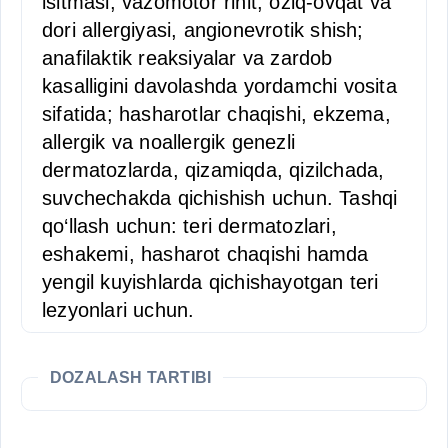
isitmasi, vazomotor rinit, oziq-ovqat va
dori allergiyasi, angionevrotik shish;
anafilaktik reaksiyalar va zardob
kasalligini davolashda yordamchi vosita
sifatida; hasharotlar chaqishi, ekzema,
allergik va noallergik genezli
dermatozlarda, qizamiqda, qizilchada,
suvchechakda qichishish uchun. Tashqi
qo‘llash uchun: teri dermatozlari,
eshakemi, hasharot chaqishi hamda
yengil kuyishlarda qichishayotgan teri
lezyonlari uchun.
DOZALASH TARTIBI