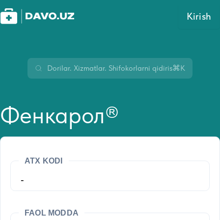
Kirish
⌘K
Фенкарол®
ATX KODI
-
FAOL MODDA