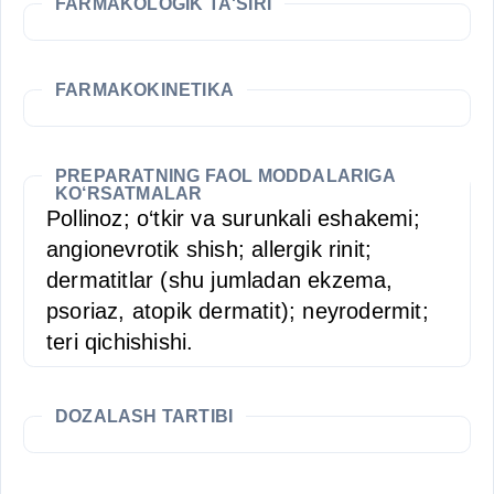
FARMAKOLOGIK TA'SIRI
FARMAKOKINETIKA
PREPARATNING FAOL MODDALARIGA
KO‘RSATMALAR
Pollinoz; o‘tkir va surunkali eshakemi;
angionevrotik shish; allergik rinit;
dermatitlar (shu jumladan ekzema,
psoriaz, atopik dermatit); neyrodermit;
teri qichishishi.
DOZALASH TARTIBI