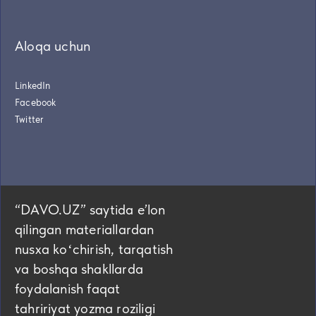
Aloqa uchun
LinkedIn
Facebook
Twitter
“DAVO.UZ” saytida eʼlon
qilingan materiallardan
nusxa koʻchirish, tarqatish
va boshqa shakllarda
foydalanish faqat
tahririyat yozma roziligi