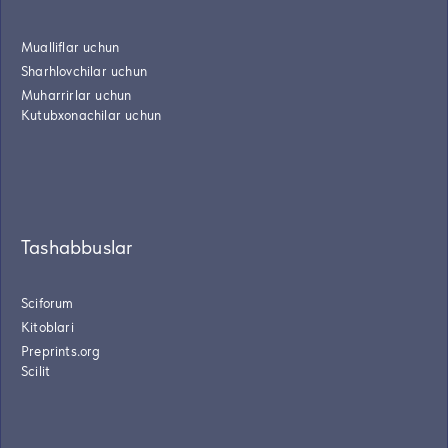
Mualliflar uchun
Sharhlovchilar uchun
Muharrirlar uchun
Kutubxonachilar uchun
Tashabbuslar
Sciforum
Kitoblari
Preprints.org
Scilit