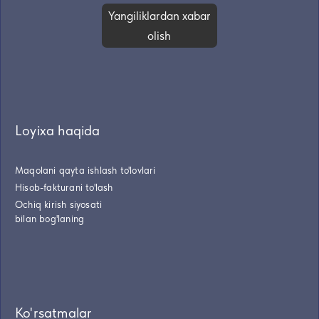
Yangiliklardan xabar
olish
Loyixa haqida
Maqolani qayta ishlash to'lovlari
Hisob-fakturani to'lash
Ochiq kirish siyosati
bilan bog'laning
Ko'rsatmalar