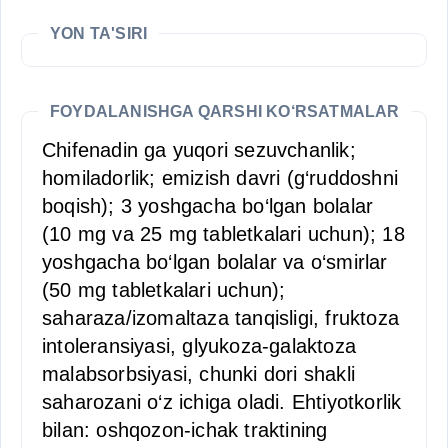
YON TA'SIRI
FOYDALANISHGA QARSHI KO‘RSATMALAR
Chifenadin ga yuqori sezuvchanlik;
homiladorlik; emizish davri (g‘ruddoshni
boqish); 3 yoshgacha bo‘lgan bolalar
(10 mg va 25 mg tabletkalari uchun); 18
yoshgacha bo‘lgan bolalar va o‘smirlar
(50 mg tabletkalari uchun);
saharaza/izomaltaza tanqisligi, fruktoza
intoleransiyasi, glyukoza-galaktoza
malabsorbsiyasi, chunki dori shakli
saharozani o‘z ichiga oladi. Ehtiyotkorlik
bilan: oshqozon-ichak traktining