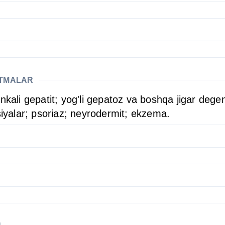
ATMALAR
kali gepatit; yog'li gepatoz va boshqa jigar degener
katsiyalar; psoriaz; neyrodermit; ekzema.