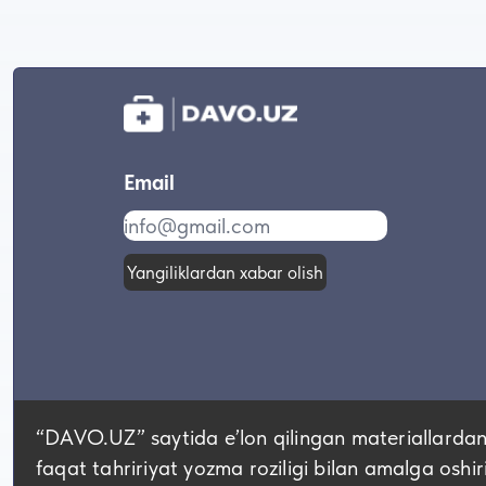
Email
Yangiliklardan xabar olish
“DAVO.UZ” saytida eʼlon qilingan materiallardan
faqat tahririyat yozma roziligi bilan amalga oshir