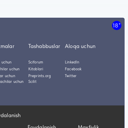
+
18
tmalar
Tashabbuslar
Aloqa uchun
r uchun
Sciforum
LinkedIn
hilar uchun
Kitoblari
Facebook
lar uchun
Preprints.org
Twitter
achilar uchun
Scilit
ydalanish
Foydalanish
Maxfiylik