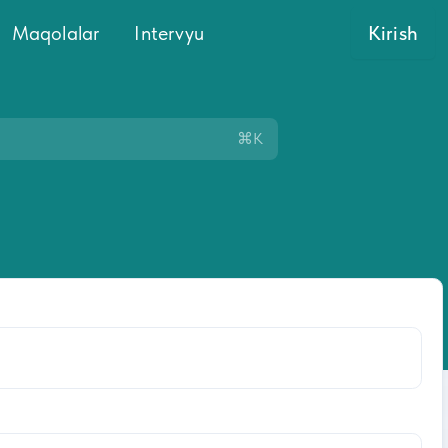
Maqolalar
Intervyu
Kirish
⌘K