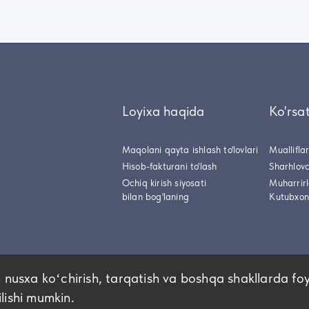
Loyixa haqida
Ko'rsa
Maqolani qayta ishlash to'lovlari
Muallifla
Hisob-fakturani to'lash
Sharhlovc
Ochiq kirish siyosati
Muharrir
bilan bog'laning
Kutubxon
 nusxa koʻchirish, tarqatish va boshqa shakllarda fo
ilishi mumkin.