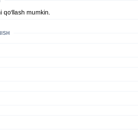
H
ni qo‘llash mumkin.
NISH