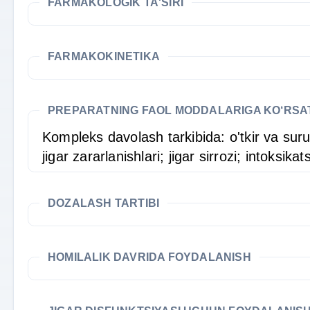
FARMAKOLOGIK TA'SIRI
FARMAKOKINETIKA
PREPARATNING FAOL MODDALARIGA KO‘RS
Kompleks davolash tarkibida: o'tkir va surun
jigar zararlanishlari; jigar sirrozi; intoksi
DOZALASH TARTIBI
HOMILALIK DAVRIDA FOYDALANISH