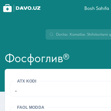
Bosh Sahifa
Фосфоглив®
ATX KODI
-
FAOL MODDA