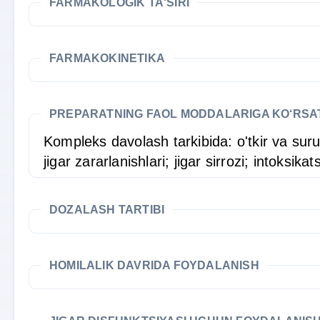
FARMAKOLOGIK TA'SIRI
FARMAKOKINETIKA
PREPARATNING FAOL MODDALARIGA KO‘RS
Kompleks davolash tarkibida: o'tkir va surun
jigar zararlanishlari; jigar sirrozi; intoksi
DOZALASH TARTIBI
HOMILALIK DAVRIDA FOYDALANISH