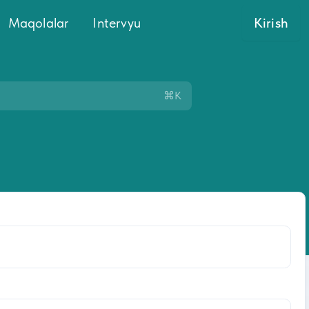
Maqolalar
Intervyu
Kirish
⌘K