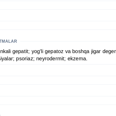
ATMALAR
kali gepatit; yog'li gepatoz va boshqa jigar degener
katsiyalar; psoriaz; neyrodermit; ekzema.