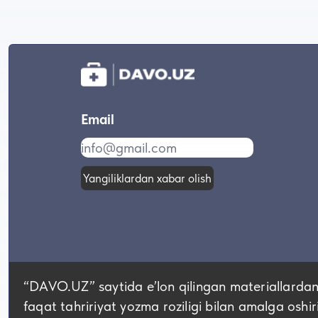
Email
Yangiliklardan xabar olish
“DAVO.UZ” saytida eʼlon qilingan materiallardan
faqat tahririyat yozma roziligi bilan amalga oshir