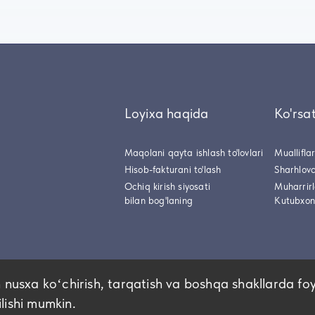
Loyixa haqida
Ko'rsa
Maqolani qayta ishlash to'lovlari
Muallifla
Hisob-fakturani to'lash
Sharhlovc
Ochiq kirish siyosati
Muharrir
bilan bog'laning
Kutubxon
 nusxa koʻchirish, tarqatish va boshqa shakllarda fo
ilishi mumkin.