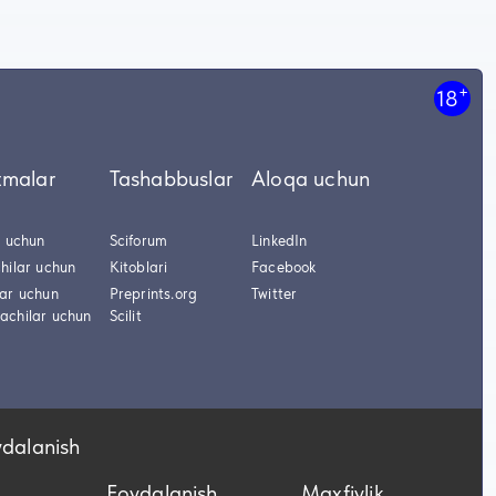
+
18
tmalar
Tashabbuslar
Aloqa uchun
r uchun
Sciforum
LinkedIn
hilar uchun
Kitoblari
Facebook
lar uchun
Preprints.org
Twitter
achilar uchun
Scilit
ydalanish
Foydalanish
Maxfiylik