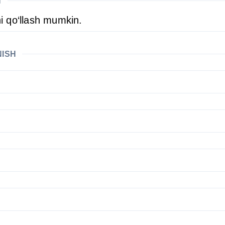
H
ni qo‘llash mumkin.
NISH