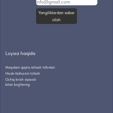
Yangiliklardan xabar
olish
Loyixa haqida
Maqolani qayta ishlash to'lovlari
Hisob-fakturani to'lash
Ochiq kirish siyosati
bilan bog'laning