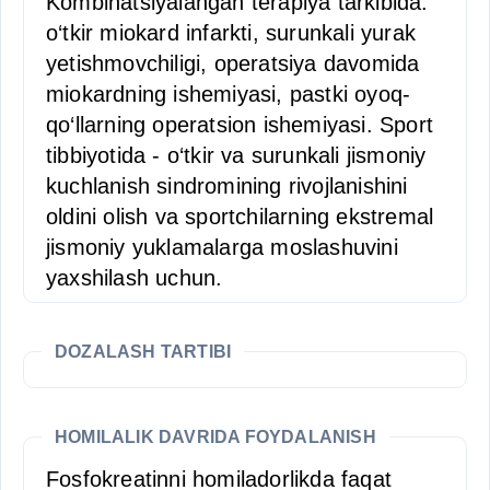
Kombinatsiyalangan terapiya tarkibida:
o‘tkir miokard infarkti, surunkali yurak
yetishmovchiligi, operatsiya davomida
miokardning ishemiyasi, pastki oyoq-
qo‘llarning operatsion ishemiyasi. Sport
tibbiyotida - o‘tkir va surunkali jismoniy
kuchlanish sindromining rivojlanishini
oldini olish va sportchilarning ekstremal
jismoniy yuklamalarga moslashuvini
yaxshilash uchun.
DOZALASH TARTIBI
HOMILALIK DAVRIDA FOYDALANISH
Fosfokreatinni homiladorlikda faqat