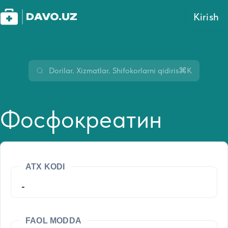
Kirish
⌘K
Фосфокреатин
ATX KODI
-
FAOL MODDA