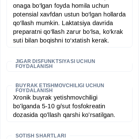
onaga bo‘lgan foyda homila uchun
potensial xavfdan ustun bo‘lgan hollarda
qo‘llash mumkin. Laktatsiya davrida
preparatni qo‘llash zarur bo‘lsa, ko‘krak
suti bilan boqishni to‘xtatish kerak.
JIGAR DISFUNKTSIYASI UCHUN
FOYDALANISH
BUYRAK ETISHMOVCHILIGI UCHUN
FOYDALANISH
Xronik buyrak yetishmovchiligi
bo'lganda 5-10 g/sut fosfokreatin
dozasida qo'llash qarshi ko'rsatilgan.
SOTISH SHARTLARI