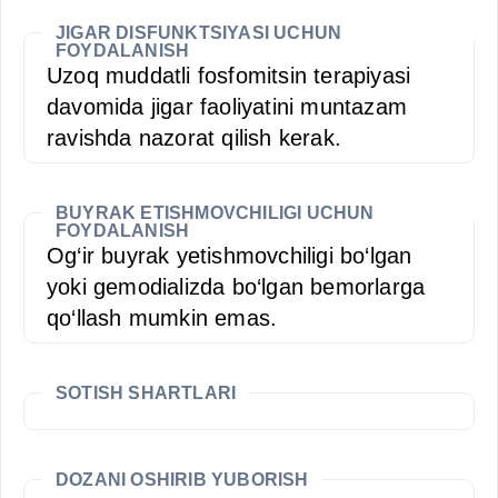
JIGAR DISFUNKTSIYASI UCHUN
FOYDALANISH
Uzoq muddatli fosfomitsin terapiyasi
davomida jigar faoliyatini muntazam
ravishda nazorat qilish kerak.
BUYRAK ETISHMOVCHILIGI UCHUN
FOYDALANISH
Og‘ir buyrak yetishmovchiligi bo‘lgan
yoki gemodializda bo‘lgan bemorlarga
qo‘llash mumkin emas.
SOTISH SHARTLARI
DOZANI OSHIRIB YUBORISH