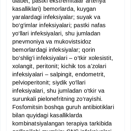
diabet, pastki ekstremitalar arteriya
kasalliklari) bemorlarda, kuygan
yaralardagi infeksiyalar; suyak va
bo‘g‘imlar infeksiyalari; pastki nafas
yo‘llari infeksiyalari, shu jumladan
pnevmoniya va mukovistsidoz
bemorlardagi infeksiyalar; qorin
bo‘shlig‘i infeksiyalari – o‘tkir xolesistit,
xolangit, peritonit; kichik tos a'zolari
infeksiyalari – salpingit, endometrit,
pelvioperitonit; siydik yo‘llari
infeksiyalari, shu jumladan o‘tkir va
surunkali pielonefritning zo‘rayishi.
Fosfomitsin boshqa guruh antibiotiklari
bilan quyidagi kasalliklarda
kombinatsiyalangan terapiya tarkibida