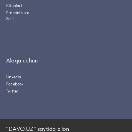
Kitoblari
Preprints.org
Scilit
Aloqa uchun
LinkedIn
Facebook
Twitter
“DAVO.UZ” saytida eʼlon