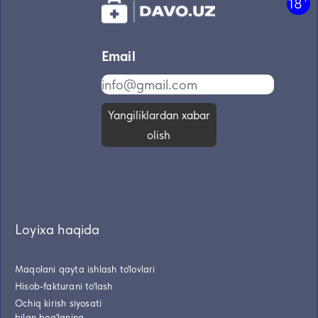
18
Email
Yangiliklardan xabar
olish
Loyixa haqida
Maqolani qayta ishlash to'lovlari
Hisob-fakturani to'lash
Ochiq kirish siyosati
bilan bog'laning