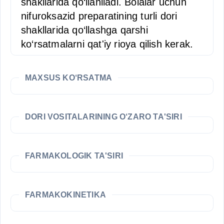
shakllarida qo‘llaniladi. Bolalar uchun
nifuroksazid preparatining turli dori
shakllarida qo‘llashga qarshi
ko‘rsatmalarni qat'iy rioya qilish kerak.
MAXSUS KO‘RSATMA
DORI VOSITALARINING O‘ZARO TA'SIRI
FARMAKOLOGIK TA'SIRI
FARMAKOKINETIKA