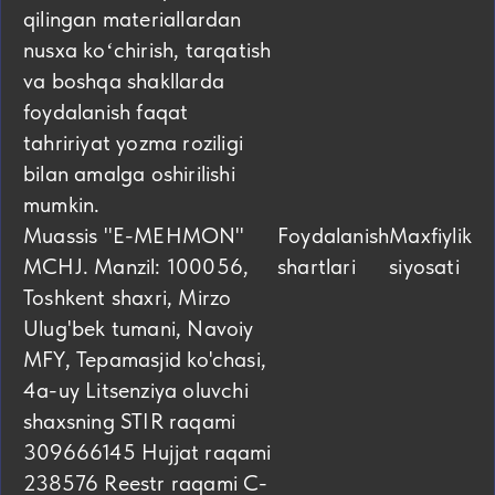
qilingan materiallardan
nusxa koʻchirish, tarqatish
va boshqa shakllarda
foydalanish faqat
tahririyat yozma roziligi
bilan amalga oshirilishi
mumkin.
Muassis "E-MEHMON"
Foydalanish
Maxfiylik
MCHJ. Manzil: 100056,
shartlari
siyosati
Toshkent shaxri, Mirzo
Ulug'bek tumani, Navoiy
MFY, Tepamasjid ko'chasi,
4а-uy Litsenziya oluvchi
shaxsning STIR raqami
309666145 Hujjat raqami
238576 Reestr raqami C-