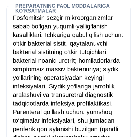
PREPARATNING FAOL MODDALARIGA
KO‘RSATMALAR
Fosfomitsin sezgir mikroorganizmlar
sabab bo‘lgan yuqumli-yallig‘lanish
kasalliklari. Ichkariga qabul qilish uchun:
o‘tkir bakterial sistit, qaytalanuvchi
bakterial sistitning o‘tkir tutqichlari;
bakterial noaniq uretrit; homiladorlarda
simptomsiz massiv bakteriuriya; siydik
yo‘llarining operatsiyadan keyingi
infeksiyalari. Siydik yo‘llariga jarrohlik
aralashuvi va transuretral diagnostik
tadqiqotlarda infeksiya profilaktikasi.
Parenteral qo‘llash uchun: yumshoq
to‘qimalar infeksiyalari, shu jumladan
periferik qon aylanishi buzilgan (qandli