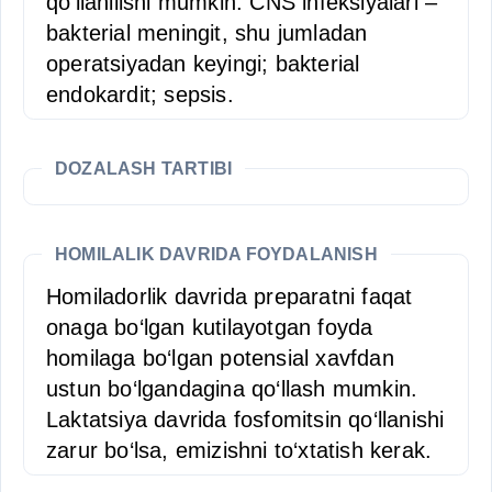
qo‘llanilishi mumkin: CNS infeksiyalari –
bakterial meningit, shu jumladan
operatsiyadan keyingi; bakterial
endokardit; sepsis.
DOZALASH TARTIBI
HOMILALIK DAVRIDA FOYDALANISH
Homiladorlik davrida preparatni faqat
onaga bo‘lgan kutilayotgan foyda
homilaga bo‘lgan potensial xavfdan
ustun bo‘lgandagina qo‘llash mumkin.
Laktatsiya davrida fosfomitsin qo‘llanishi
zarur bo‘lsa, emizishni to‘xtatish kerak.