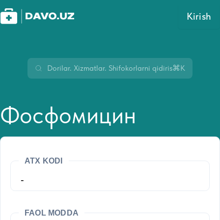
Kirish
⌘K
Фосфомицин
ATX KODI
-
FAOL MODDA