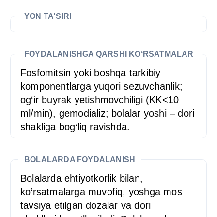
YON TA'SIRI
FOYDALANISHGA QARSHI KO‘RSATMALAR
Fosfomitsin yoki boshqa tarkibiy
komponentlarga yuqori sezuvchanlik;
og‘ir buyrak yetishmovchiligi (KK<10
ml/min), gemodializ; bolalar yoshi – dori
shakliga bog‘liq ravishda.
BOLALARDA FOYDALANISH
Bolalarda ehtiyotkorlik bilan,
ko‘rsatmalarga muvofiq, yoshga mos
tavsiya etilgan dozalar va dori