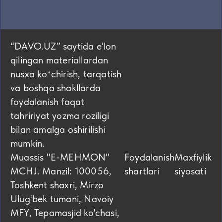
“DAVO.UZ” saytida eʼlon
qilingan materiallardan
nusxa koʻchirish, tarqatish
va boshqa shakllarda
foydalanish faqat
tahririyat yozma roziligi
bilan amalga oshirilishi
mumkin.
Muassis "E-MEHMON"
Foydalanish
Maxfiylik
MCHJ. Manzil: 100056,
shartlari
siyosati
Toshkent shaxri, Mirzo
Ulug'bek tumani, Navoiy
MFY, Tepamasjid ko'chasi,