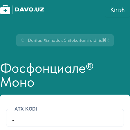
Kirish
⌘K
Фосфонциале®
Моно
ATX KODI
-