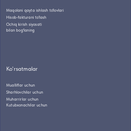
Maqolani qayta ishlash to'lovlari
Hisob-fakturani to'lash
Ochiq kirish siyosati
bilan bog'laning
Ko'rsatmalar
Mualliflar uchun
Sharhlovchilar uchun
Muharrirlar uchun
Kutubxonachilar uchun