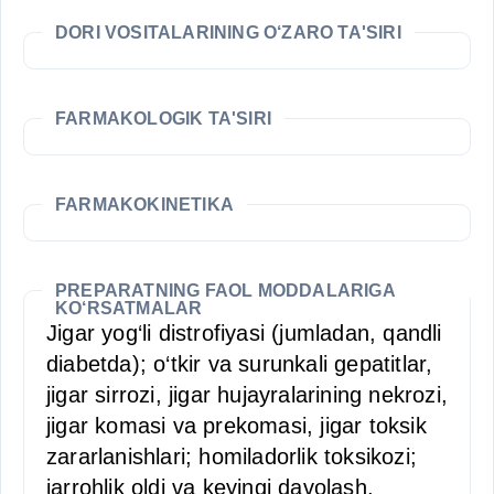
DORI VOSITALARINING O‘ZARO TA'SIRI
FARMAKOLOGIK TA'SIRI
FARMAKOKINETIKA
PREPARATNING FAOL MODDALARIGA
KO‘RSATMALAR
Jigar yog‘li distrofiyasi (jumladan, qandli
diabetda); o‘tkir va surunkali gepatitlar,
jigar sirrozi, jigar hujayralarining nekrozi,
jigar komasi va prekomasi, jigar toksik
zararlanishlari; homiladorlik toksikozi;
jarrohlik oldi va keyingi davolash,