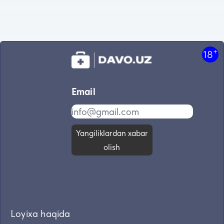
+
18
Email
Yangiliklardan xabar
olish
Loyixa haqida