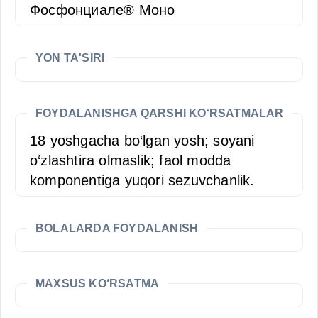
Фосфонциале® Моно
YON TA'SIRI
FOYDALANISHGA QARSHI KO‘RSATMALAR
18 yoshgacha bo‘lgan yosh; soyani
o‘zlashtira olmaslik; faol modda
komponentiga yuqori sezuvchanlik.
BOLALARDA FOYDALANISH
MAXSUS KO‘RSATMA