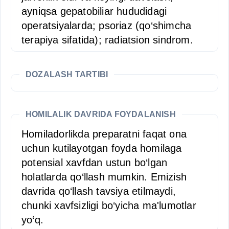
ayniqsa gepatobiliar hududidagi
operatsiyalarda; psoriaz (qo‘shimcha
terapiya sifatida); radiatsion sindrom.
DOZALASH TARTIBI
HOMILALIK DAVRIDA FOYDALANISH
Homiladorlikda preparatni faqat ona
uchun kutilayotgan foyda homilaga
potensial xavfdan ustun bo‘lgan
holatlarda qo‘llash mumkin. Emizish
davrida qo‘llash tavsiya etilmaydi,
chunki xavfsizligi bo‘yicha ma'lumotlar
yo‘q.