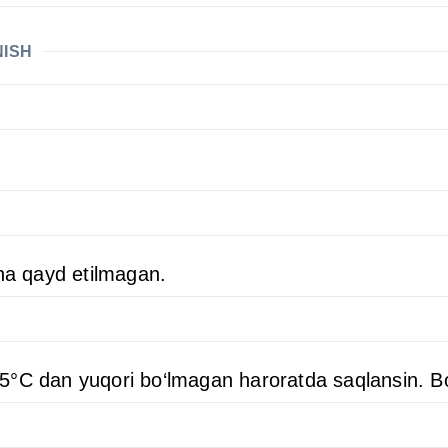
NISH
cha qayd etilmagan.
5°C dan yuqori bo‘lmagan haroratda saqlansin. Bo