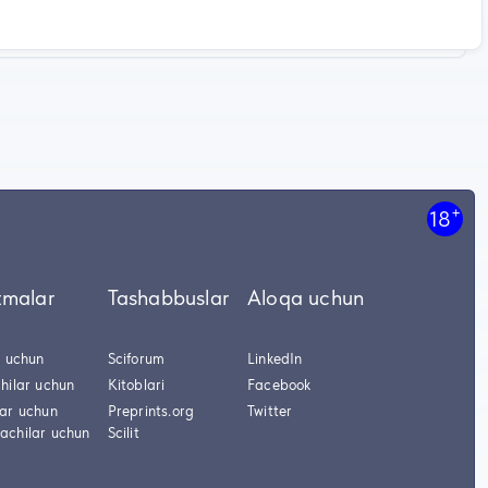
+
18
tmalar
Tashabbuslar
Aloqa uchun
r uchun
Sciforum
LinkedIn
hilar uchun
Kitoblari
Facebook
lar uchun
Preprints.org
Twitter
achilar uchun
Scilit