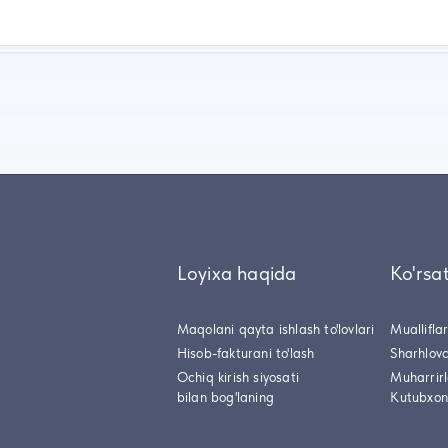
Loyixa haqida
Ko'rsa
Maqolani qayta ishlash to'lovlari
Muallifla
Hisob-fakturani to'lash
Sharhlovc
Ochiq kirish siyosati
Muharrir
bilan bog'laning
Kutubxon