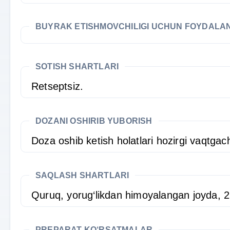
BUYRAK ETISHMOVCHILIGI UCHUN FOYDALA
SOTISH SHARTLARI
Retseptsiz.
DOZANI OSHIRIB YUBORISH
Doza oshib ketish holatlari hozirgi vaqtga
SAQLASH SHARTLARI
Quruq, yorug‘likdan himoyalangan joyda, 2
PREPARAT KO‘RSATMALAR