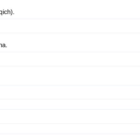
qich).
ha.