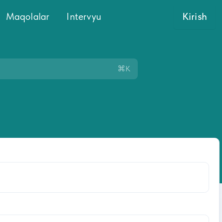
Maqolalar
Intervyu
Kirish
⌘K