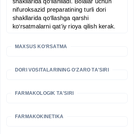
shakllarida qo‘llaniladi. Bolalar uchun
nifuroksazid preparatining turli dori
shakllarida qo‘llashga qarshi
ko‘rsatmalarni qat'iy rioya qilish kerak.
MAXSUS KO‘RSATMA
DORI VOSITALARINING O‘ZARO TA'SIRI
FARMAKOLOGIK TA'SIRI
FARMAKOKINETIKA