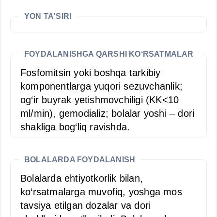
YON TA'SIRI
FOYDALANISHGA QARSHI KO‘RSATMALAR
Fosfomitsin yoki boshqa tarkibiy
komponentlarga yuqori sezuvchanlik;
og‘ir buyrak yetishmovchiligi (KK<10
ml/min), gemodializ; bolalar yoshi – dori
shakliga bog‘liq ravishda.
BOLALARDA FOYDALANISH
Bolalarda ehtiyotkorlik bilan,
ko‘rsatmalarga muvofiq, yoshga mos
tavsiya etilgan dozalar va dori