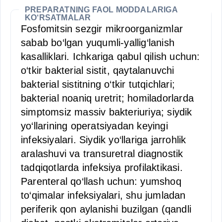
PREPARATNING FAOL MODDALARIGA
KO‘RSATMALAR
Fosfomitsin sezgir mikroorganizmlar
sabab bo‘lgan yuqumli-yallig‘lanish
kasalliklari. Ichkariga qabul qilish uchun:
o‘tkir bakterial sistit, qaytalanuvchi
bakterial sistitning o‘tkir tutqichlari;
bakterial noaniq uretrit; homiladorlarda
simptomsiz massiv bakteriuriya; siydik
yo‘llarining operatsiyadan keyingi
infeksiyalari. Siydik yo‘llariga jarrohlik
aralashuvi va transuretral diagnostik
tadqiqotlarda infeksiya profilaktikasi.
Parenteral qo‘llash uchun: yumshoq
to‘qimalar infeksiyalari, shu jumladan
periferik qon aylanishi buzilgan (qandli