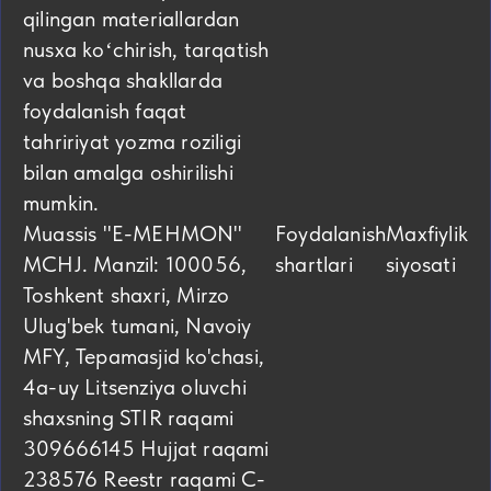
qilingan materiallardan
nusxa koʻchirish, tarqatish
va boshqa shakllarda
foydalanish faqat
tahririyat yozma roziligi
bilan amalga oshirilishi
mumkin.
Muassis "E-MEHMON"
Foydalanish
Maxfiylik
MCHJ. Manzil: 100056,
shartlari
siyosati
Toshkent shaxri, Mirzo
Ulug'bek tumani, Navoiy
MFY, Tepamasjid ko'chasi,
4а-uy Litsenziya oluvchi
shaxsning STIR raqami
309666145 Hujjat raqami
238576 Reestr raqami C-