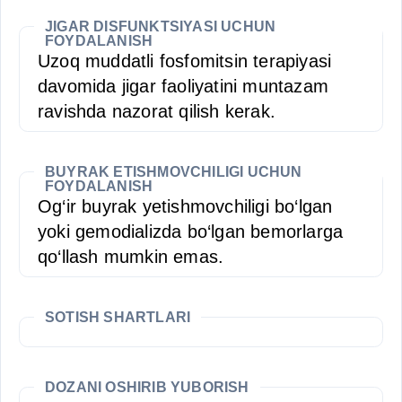
JIGAR DISFUNKTSIYASI UCHUN
FOYDALANISH
Uzoq muddatli fosfomitsin terapiyasi
davomida jigar faoliyatini muntazam
ravishda nazorat qilish kerak.
BUYRAK ETISHMOVCHILIGI UCHUN
FOYDALANISH
Og‘ir buyrak yetishmovchiligi bo‘lgan
yoki gemodializda bo‘lgan bemorlarga
qo‘llash mumkin emas.
SOTISH SHARTLARI
DOZANI OSHIRIB YUBORISH