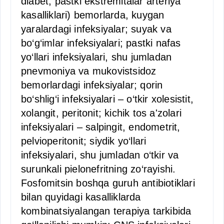
diabet, pastki ekstremitalar arteriya
kasalliklari) bemorlarda, kuygan
yaralardagi infeksiyalar; suyak va
bo‘g‘imlar infeksiyalari; pastki nafas
yo‘llari infeksiyalari, shu jumladan
pnevmoniya va mukovistsidoz
bemorlardagi infeksiyalar; qorin
bo‘shlig‘i infeksiyalari – o‘tkir xolesistit,
xolangit, peritonit; kichik tos a'zolari
infeksiyalari – salpingit, endometrit,
pelvioperitonit; siydik yo‘llari
infeksiyalari, shu jumladan o‘tkir va
surunkali pielonefritning zo‘rayishi.
Fosfomitsin boshqa guruh antibiotiklari
bilan quyidagi kasalliklarda
kombinatsiyalangan terapiya tarkibida