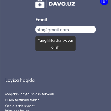
18
Email
Yangiliklardan xabar
olish
Loyixa haqida
Maqolani qayta ishlash to'lovlari
Hisob-fakturani to'lash
Ochiq kirish siyosati
bilan bog'laning