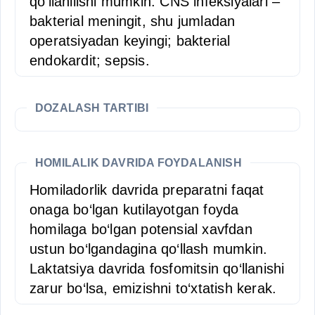
qo‘llanilishi mumkin: CNS infeksiyalari –
bakterial meningit, shu jumladan
operatsiyadan keyingi; bakterial
endokardit; sepsis.
DOZALASH TARTIBI
HOMILALIK DAVRIDA FOYDALANISH
Homiladorlik davrida preparatni faqat
onaga bo‘lgan kutilayotgan foyda
homilaga bo‘lgan potensial xavfdan
ustun bo‘lgandagina qo‘llash mumkin.
Laktatsiya davrida fosfomitsin qo‘llanishi
zarur bo‘lsa, emizishni to‘xtatish kerak.