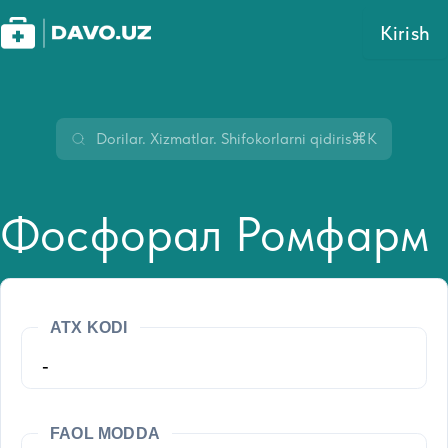
Kirish
⌘K
Фосфорал Ромфарм
ATX KODI
-
FAOL MODDA