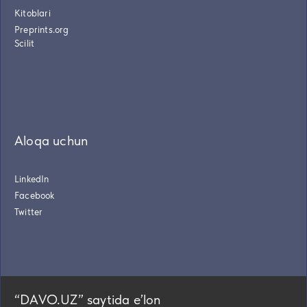
Kitoblari
Preprints.org
Scilit
Aloqa uchun
LinkedIn
Facebook
Twitter
“DAVO.UZ” saytida eʼlon