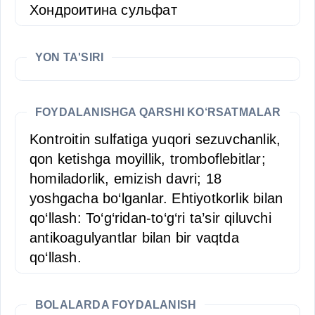
Хондроитина сульфат
YON TA'SIRI
FOYDALANISHGA QARSHI KO‘RSATMALAR
Kontroitin sulfatiga yuqori sezuvchanlik,
qon ketishga moyillik, tromboflebitlar;
homiladorlik, emizish davri; 18
yoshgacha bo‘lganlar. Ehtiyotkorlik bilan
qo‘llash: To‘g‘ridan-to‘g‘ri ta’sir qiluvchi
antikoagulyantlar bilan bir vaqtda
qo‘llash.
BOLALARDA FOYDALANISH