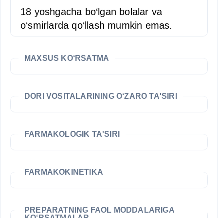
18 yoshgacha bo‘lgan bolalar va
o‘smirlarda qo‘llash mumkin emas.
MAXSUS KO‘RSATMA
DORI VOSITALARINING O‘ZARO TA'SIRI
FARMAKOLOGIK TA'SIRI
FARMAKOKINETIKA
PREPARATNING FAOL MODDALARIGA
KO‘RSATMALAR