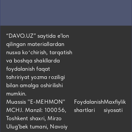
“DAVO.UZ” saytida eʼlon
qilingan materiallardan
nusxa koʻchirish, tarqatish
va boshqa shakllarda
foydalanish faqat
tahririyat yozma roziligi
bilan amalga oshirilishi
mumkin.
Muassis "E-MEHMON"
Foydalanish
Maxfiylik
MCHJ. Manzil: 100056,
shartlari
siyosati
Toshkent shaxri, Mirzo
Ulug'bek tumani, Navoiy