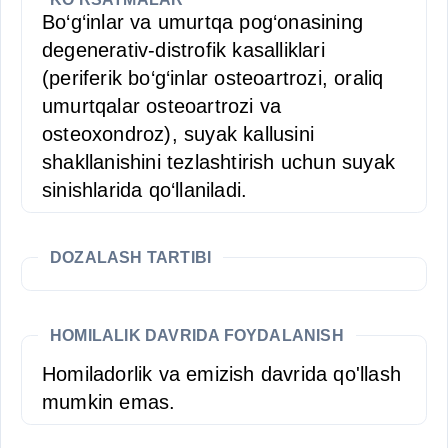
Bo‘g‘inlar va umurtqa pog‘onasining
degenerativ-distrofik kasalliklari
(periferik bo‘g‘inlar osteoartrozi, oraliq
umurtqalar osteoartrozi va
osteoxondroz), suyak kallusini
shakllanishini tezlashtirish uchun suyak
sinishlarida qo‘llaniladi.
DOZALASH TARTIBI
HOMILALIK DAVRIDA FOYDALANISH
Homiladorlik va emizish davrida qo'llash
mumkin emas.