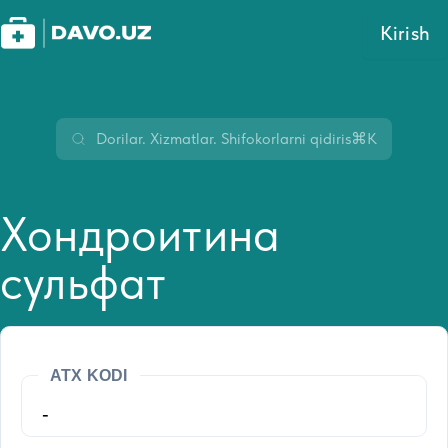
Kirish
⌘K
Хондроитина
сульфат
ATX KODI
-