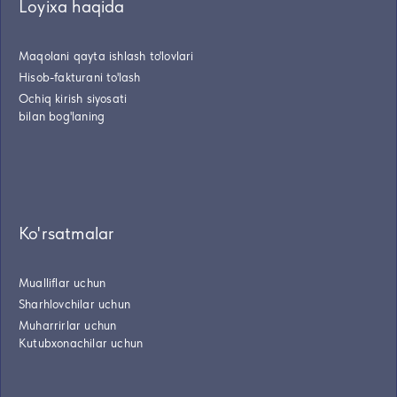
Loyixa haqida
Maqolani qayta ishlash to'lovlari
Hisob-fakturani to'lash
Ochiq kirish siyosati
bilan bog'laning
Ko'rsatmalar
Mualliflar uchun
Sharhlovchilar uchun
Muharrirlar uchun
Kutubxonachilar uchun