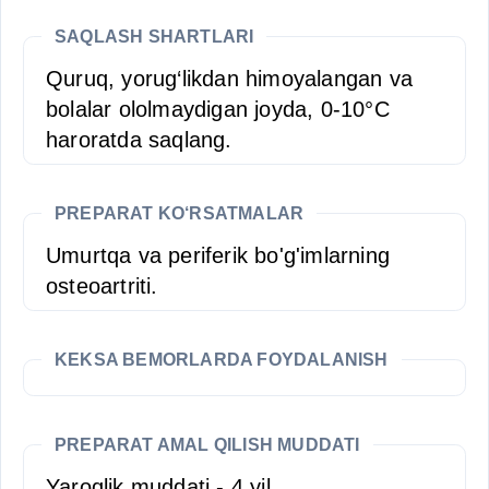
SAQLASH SHARTLARI
Quruq, yorug‘likdan himoyalangan va
bolalar ololmaydigan joyda, 0-10°C
haroratda saqlang.
PREPARAT KO‘RSATMALAR
Umurtqa va periferik bo'g'imlarning
osteoartriti.
KEKSA BEMORLARDA FOYDALANISH
PREPARAT AMAL QILISH MUDDATI
Yaroqlik muddati - 4 yil.