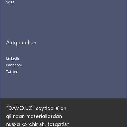
Scilit
Aloqa uchun
LinkedIn
Facebook
Twitter
“DAVO.UZ” saytida eʼlon
qilingan materiallardan
nusxa koʻchirish, tarqatish