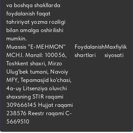
va boshqa shakllarda
foydalanish faqat
tahririyat yozma roziligi
bilan amalga oshirilishi
mumkin.
Muassis "E-MEHMON"
Foydalanish
Maxfiylik
MCHJ. Manzil: 100056,
shartlari
siyosati
Toshkent shaxri, Mirzo
Ulug'bek tumani, Navoiy
MFY, Tepamasjid ko'chasi,
4а-uy Litsenziya oluvchi
shaxsning STIR raqami
309666145 Hujjat raqami
238576 Reestr raqami C-
5669510