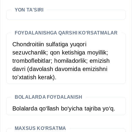
YON TA'SIRI
FOYDALANISHGA QARSHI KO‘RSATMALAR
Chondroitiin sulfatiga yuqori
sezuvchanlik; qon ketishiga moyillik;
tromboflebitlar; homiladorlik; emizish
davri (davolash davomida emizishni
to'xtatish kerak).
BOLALARDA FOYDALANISH
Bolalarda qo‘llash bo‘yicha tajriba yo‘q.
MAXSUS KO‘RSATMA