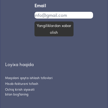
Email
Yangiliklardan xabar
olish
Loyixa haqida
Maqolani qayta ishlash to'lovlari
Hisob-fakturani to'lash
Ochiq kirish siyosati
bilan bog'laning