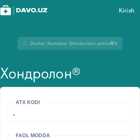
Kirish
⌘K
Хондролон®
ATX KODI
-
FAOL MODDA