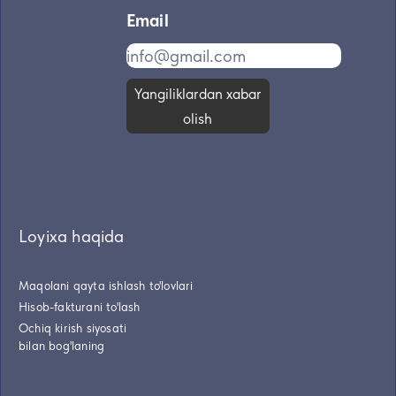
Email
Yangiliklardan xabar
olish
Loyixa haqida
Maqolani qayta ishlash to'lovlari
Hisob-fakturani to'lash
Ochiq kirish siyosati
bilan bog'laning