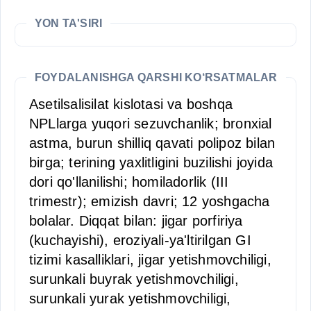
YON TA'SIRI
FOYDALANISHGA QARSHI KO‘RSATMALAR
Asetilsalisilat kislotasi va boshqa
NPLlarga yuqori sezuvchanlik; bronxial
astma, burun shilliq qavati polipoz bilan
birga; terining yaxlitligini buzilishi joyida
dori qo'llanilishi; homiladorlik (III
trimestr); emizish davri; 12 yoshgacha
bolalar. Diqqat bilan: jigar porfiriya
(kuchayishi), eroziyali-ya'ltirilgan GI
tizimi kasalliklari, jigar yetishmovchiligi,
surunkali buyrak yetishmovchiligi,
surunkali yurak yetishmovchiligi,