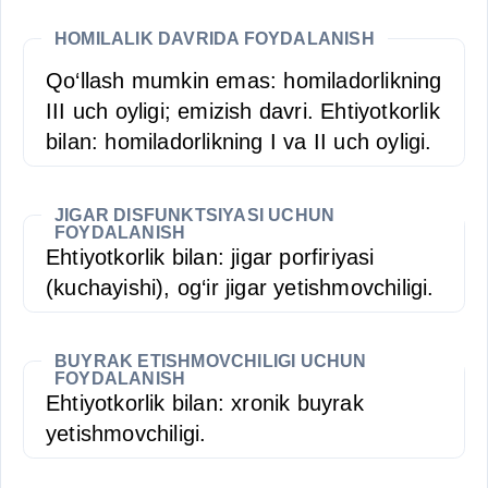
HOMILALIK DAVRIDA FOYDALANISH
Qo‘llash mumkin emas: homiladorlikning
III uch oyligi; emizish davri. Ehtiyotkorlik
bilan: homiladorlikning I va II uch oyligi.
JIGAR DISFUNKTSIYASI UCHUN
FOYDALANISH
Ehtiyotkorlik bilan: jigar porfiriyasi
(kuchayishi), og‘ir jigar yetishmovchiligi.
BUYRAK ETISHMOVCHILIGI UCHUN
FOYDALANISH
Ehtiyotkorlik bilan: xronik buyrak
yetishmovchiligi.