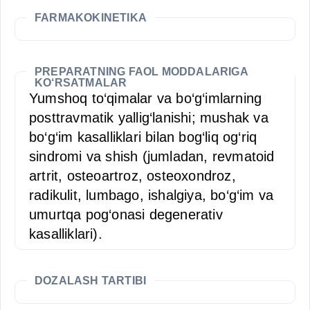
FARMAKOKINETIKA
PREPARATNING FAOL MODDALARIGA
KO‘RSATMALAR
Yumshoq to‘qimalar va bo‘g‘imlarning
posttravmatik yallig‘lanishi; mushak va
bo‘g‘im kasalliklari bilan bog‘liq og‘riq
sindromi va shish (jumladan, revmatoid
artrit, osteoartroz, osteoxondroz,
radikulit, lumbago, ishalgiya, bo‘g‘im va
umurtqa pog‘onasi degenerativ
kasalliklari).
DOZALASH TARTIBI