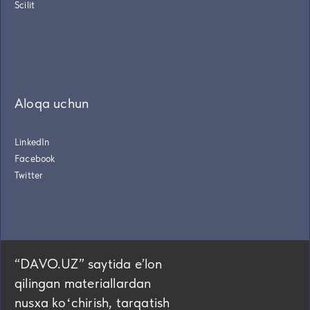
Scilit
Aloqa uchun
LinkedIn
Facebook
Twitter
“DAVO.UZ” saytida eʼlon
qilingan materiallardan
nusxa koʻchirish, tarqatish