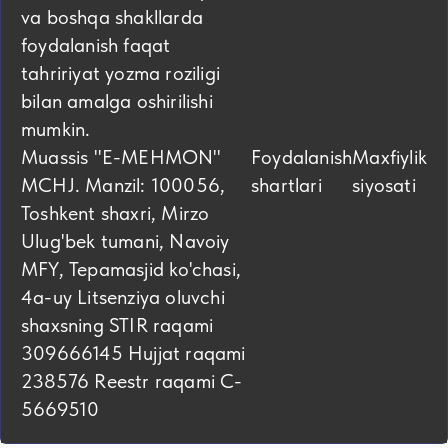
va boshqa shakllarda
foydalanish faqat
tahririyat yozma roziligi
bilan amalga oshirilishi
mumkin.
Muassis "E-MEHMON"
Foydalanish
Maxfiylik
MCHJ. Manzil: 100056,
shartlari
siyosati
Toshkent shaxri, Mirzo
Ulug'bek tumani, Navoiy
MFY, Tepamasjid ko'chasi,
4а-uy Litsenziya oluvchi
shaxsning STIR raqami
309666145 Hujjat raqami
238576 Reestr raqami C-
5669510