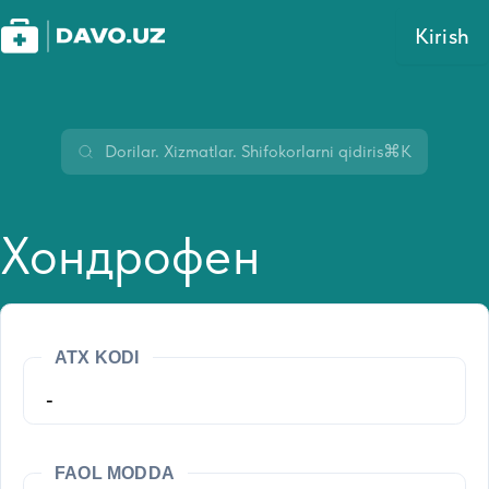
Kirish
⌘K
Хондрофен
ATX KODI
-
FAOL MODDA