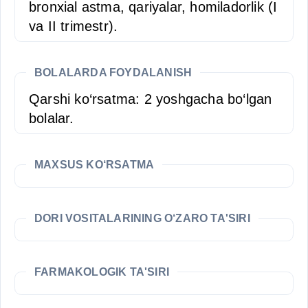
bronxial astma, qariyalar, homiladorlik (I
va II trimestr).
BOLALARDA FOYDALANISH
Qarshi ko‘rsatma: 2 yoshgacha bo‘lgan
bolalar.
MAXSUS KO‘RSATMA
DORI VOSITALARINING O‘ZARO TA'SIRI
FARMAKOLOGIK TA'SIRI