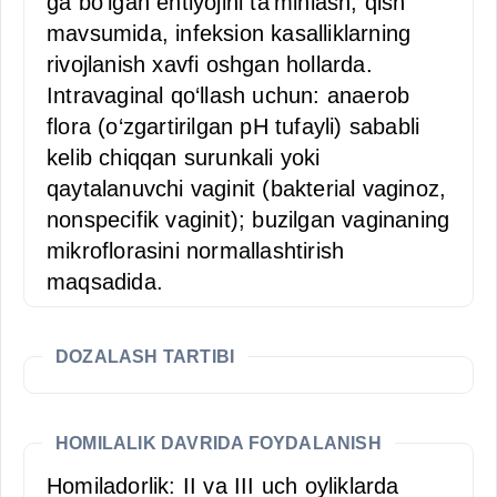
ga bo‘lgan ehtiyojini ta’minlash; qish
mavsumida, infeksion kasalliklarning
rivojlanish xavfi oshgan hollarda.
Intravaginal qo‘llash uchun: anaerob
flora (o‘zgartirilgan pH tufayli) sababli
kelib chiqqan surunkali yoki
qaytalanuvchi vaginit (bakterial vaginoz,
nonspecifik vaginit); buzilgan vaginaning
mikroflorasini normallashtirish
maqsadida.
DOZALASH TARTIBI
HOMILALIK DAVRIDA FOYDALANISH
Homiladorlik: II va III uch oyliklarda