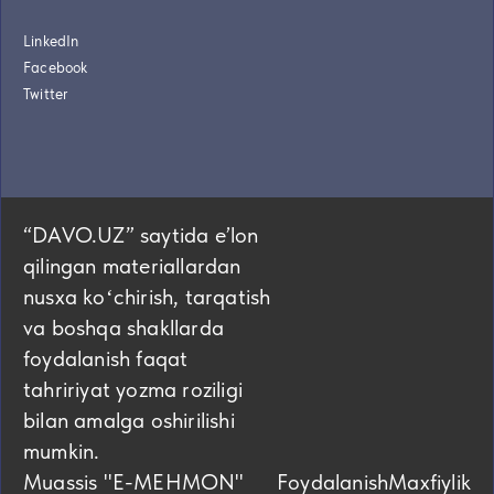
LinkedIn
Facebook
Twitter
“DAVO.UZ” saytida eʼlon
qilingan materiallardan
nusxa koʻchirish, tarqatish
va boshqa shakllarda
foydalanish faqat
tahririyat yozma roziligi
bilan amalga oshirilishi
mumkin.
Muassis "E-MEHMON"
Foydalanish
Maxfiylik