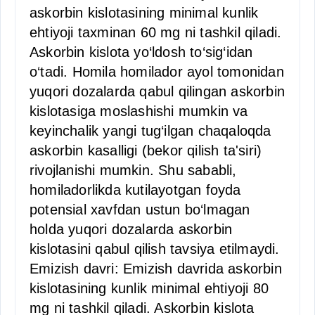
askorbin kislotasining minimal kunlik
ehtiyoji taxminan 60 mg ni tashkil qiladi.
Askorbin kislota yo‘ldosh to‘sig‘idan
o‘tadi. Homila homilador ayol tomonidan
yuqori dozalarda qabul qilingan askorbin
kislotasiga moslashishi mumkin va
keyinchalik yangi tug‘ilgan chaqaloqda
askorbin kasalligi (bekor qilish ta'siri)
rivojlanishi mumkin. Shu sababli,
homiladorlikda kutilayotgan foyda
potensial xavfdan ustun bo‘lmagan
holda yuqori dozalarda askorbin
kislotasini qabul qilish tavsiya etilmaydi.
Emizish davri: Emizish davrida askorbin
kislotasining kunlik minimal ehtiyoji 80
mg ni tashkil qiladi. Askorbin kislota