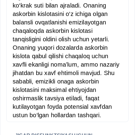
ko‘krak suti bilan ajraladi. Onaning
askorbin kislotasini o‘z ichiga olgan
balansli ovqatlanishi emizilayotgan
chaqaloqda askorbin kislotasi
tanqisligini oldini olish uchun yetarli.
Onaning yuqori dozalarda askorbin
kislota qabul qilishi chaqaloq uchun
xavfli ekanligi noma'lum, ammo nazariy
jihatdan bu xavf ehtimoli mavjud. Shu
sababli, emizikli onaga askorbin
kislotasini maksimal ehtiyojdan
oshirmaslik tavsiya etiladi, faqat
kutilayotgan foyda potensial xavfdan
ustun bo‘lgan hollardan tashqari.