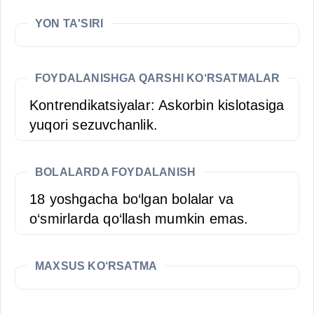
YON TA'SIRI
FOYDALANISHGA QARSHI KO‘RSATMALAR
Kontrendikatsiyalar: Askorbin kislotasiga
yuqori sezuvchanlik.
BOLALARDA FOYDALANISH
18 yoshgacha bo‘lgan bolalar va
o‘smirlarda qo‘llash mumkin emas.
MAXSUS KO‘RSATMA