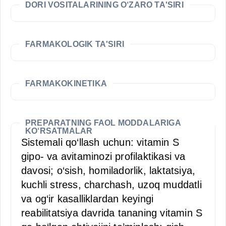
DORI VOSITALARINING O‘ZARO TA'SIRI
FARMAKOLOGIK TA'SIRI
FARMAKOKINETIKA
PREPARATNING FAOL MODDALARIGA
KO‘RSATMALAR
Sistemali qo‘llash uchun: vitamin S
gipo- va avitaminozi profilaktikasi va
davosi; o‘sish, homiladorlik, laktatsiya,
kuchli stress, charchash, uzoq muddatli
va og‘ir kasalliklardan keyingi
reabilitatsiya davrida tananing vitamin S