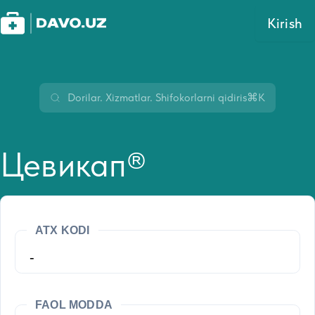
Kirish
⌘K
Цевикап®
ATX KODI
-
FAOL MODDA