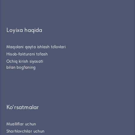
Loyixa haqida
Maqolani qayta ishlash to'lovlari
Hisob-fakturani to'lash
Ochiq kirish siyosati
bilan bog'laning
Ko'rsatmalar
Mualliflar uchun
Sharhlovchilar uchun