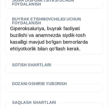
JIGAR DISFUNKTSIYASI UCHUN
FOYDALANISH
BUYRAK ETISHMOVCHILIGI UCHUN
FOYDALANISH
Giperoksaluriya, buyrak faoliyati
buzilishi va anamnezda siydik-tosh
kasalligi mavjud bo‘lgan bemorlarda
ehtiyotkorlik bilan qo‘llash kerak.
SOTISH SHARTLARI
DOZANI OSHIRIB YUBORISH
SAQLASH SHARTLARI