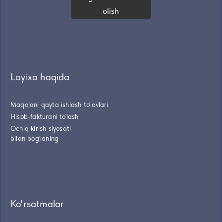
olish
Loyixa haqida
Maqolani qayta ishlash to'lovlari
Hisob-fakturani to'lash
Ochiq kirish siyosati
bilan bog'laning
Ko'rsatmalar