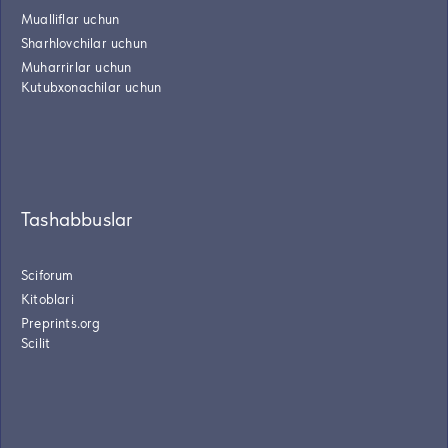
Mualliflar uchun
Sharhlovchilar uchun
Muharrirlar uchun
Kutubxonachilar uchun
Tashabbuslar
Sciforum
Kitoblari
Preprints.org
Scilit