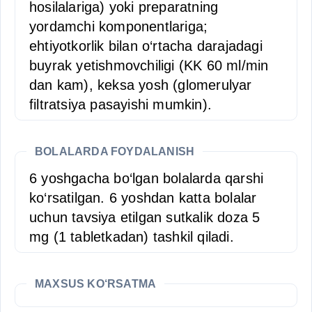
hosilalariga) yoki preparatning
yordamchi komponentlariga;
ehtiyotkorlik bilan o‘rtacha darajadagi
buyrak yetishmovchiligi (KK 60 ml/min
dan kam), keksa yosh (glomerulyar
filtratsiya pasayishi mumkin).
BOLALARDA FOYDALANISH
6 yoshgacha bo‘lgan bolalarda qarshi
ko‘rsatilgan. 6 yoshdan katta bolalar
uchun tavsiya etilgan sutkalik doza 5
mg (1 tabletkadan) tashkil qiladi.
MAXSUS KO‘RSATMA