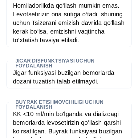
Homiladorlikda qo‘llash mumkin emas.
Levotsetirizin ona sutiga o‘tadi, shuning
uchun Tsizerani emizish davrida qo‘llash
kerak bo‘lsa, emizishni vaqtincha
to‘xtatish tavsiya etiladi.
JIGAR DISFUNKTSIYASI UCHUN
FOYDALANISH
Jigar funksiyasi buzilgan bemorlarda
dozani tuzatish talab etilmaydi.
BUYRAK ETISHMOVCHILIGI UCHUN
FOYDALANISH
KK <10 ml/min bo'lganda va dializdagi
bemorlarda levosetirizin qo'llash qarshi
ko'rsatilgan. Buyrak funksiyasi buzilgan