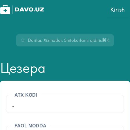
Kirish
⌘K
Цезера
ATX KODI
-
FAOL MODDA