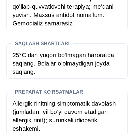
qo'llab-quvvatlovchi terapiya; me'dani
yuvish. Maxsus antidot noma'lum.
Gemodializ samarasiz.
SAQLASH SHARTLARI
25°C dan yuqori bo‘lmagan haroratda
saqlang. Bolalar ololmaydigan joyda
saqlang.
PREPARAT KO‘RSATMALAR
Allergik rinitning simptomatik davolash
(jumladan, yil bo‘yi davom etadigan
allergik rinit); surunkali idiopatik
eshakemi.