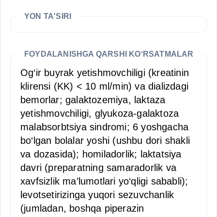
YON TA'SIRI
FOYDALANISHGA QARSHI KO‘RSATMALAR
Og‘ir buyrak yetishmovchiligi (kreatinin
klirensi (KK) < 10 ml/min) va dializdagi
bemorlar; galaktozemiya, laktaza
yetishmovchiligi, glyukoza-galaktoza
malabsorbtsiya sindromi; 6 yoshgacha
bo‘lgan bolalar yoshi (ushbu dori shakli
va dozasida); homiladorlik; laktatsiya
davri (preparatning samaradorlik va
xavfsizlik ma’lumotlari yo‘qligi sababli);
levotsetirizinga yuqori sezuvchanlik
(jumladan, boshqa piperazin