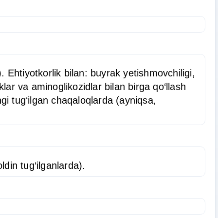
 Ehtiyotkorlik bilan: buyrak yetishmovchiligi,
lar va aminoglikozidlar bilan birga qo‘llash
ngi tug‘ilgan chaqaloqlarda (ayniqsa,
ldin tug‘ilganlarda).