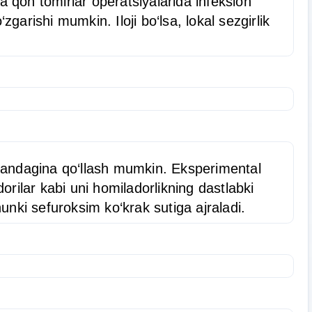
va qon tomirlar operatsiyalarida infeksion
garishi mumkin. Iloji bo‘lsa, lokal sezgirlik
gandagina qo‘llash mumkin. Eksperimental
rilar kabi uni homiladorlikning dastlabki
hunki sefuroksim ko‘krak sutiga ajraladi.