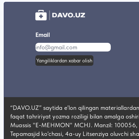
Email
Yangiliklardan xabar olish
“DAVO.UZ” saytida eʼlon qilingan materiallardan
faqat tahririyat yozma roziligi bilan amalga oshir
Muassis "E-MEHMON" MCHJ. Manzil: 100056, Tos
Tepamasjid ko'chasi, 4а-uy Litsenziya oluvchi 