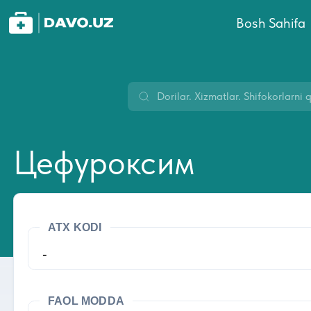
Bosh Sahifa
Цефуроксим
ATX KODI
-
FAOL MODDA