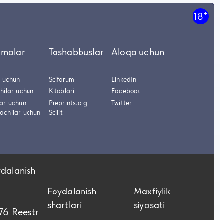
+
18
tmalar
Tashabbuslar
Aloqa uchun
r uchun
Sciforum
LinkedIn
hilar uchun
Kitoblari
Facebook
lar uchun
Preprints.org
Twitter
achilar uchun
Scilit
ydalanish
Foydalanish
Maxfiylik
,
shartlari
siyosati
76 Reestr