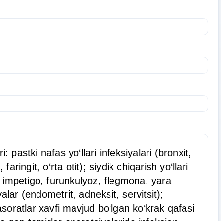
 pastki nafas yo‘llari infeksiyalari (bronxit,
ringit, o‘rta otit); siydik chiqarish yo‘llari
a, impetigo, furunkulyoz, flegmona, yara
yalar (endometrit, adneksit, servitsit);
asoratlar xavfi mavjud bo‘lgan ko‘krak qafasi