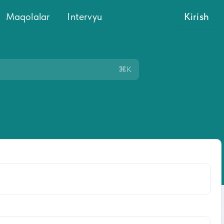
Maqolalar
Intervyu
Kirish
⌘K