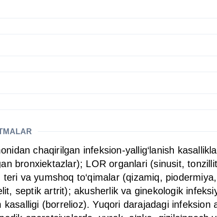
ATMALAR
an chaqirilgan infeksion-yallig‘lanish kasalliklari:
ronxiektazlar); LOR organlari (sinusit, tonzillit, fa
ya); teri va yumshoq to‘qimalar (qizamiq, piodermiy
it, septik artrit); akusherlik va ginekologik infeksi
kasalligi (borrelioz). Yuqori darajadagi infeksion 