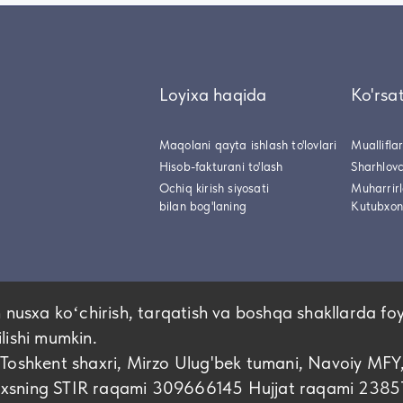
Loyixa haqida
Ko'rsa
Maqolani qayta ishlash to'lovlari
Muallifla
Hisob-fakturani to'lash
Sharhlovc
Ochiq kirish siyosati
Muharrir
bilan bog'laning
Kutubxon
 nusxa koʻchirish, tarqatish va boshqa shakllarda fo
ilishi mumkin.
hkent shaxri, Mirzo Ulug'bek tumani, Navoiy MFY
shaxsning STIR raqami 309666145 Hujjat raqami 2385