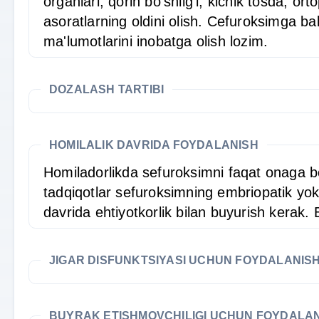
organlari, qorin bo‘shlig‘i, kichik tosda, o
asoratlarning oldini olish. Cefuroksimga bak
ma'lumotlarini inobatga olish lozim.
DOZALASH TARTIBI
HOMILALIK DAVRIDA FOYDALANISH
Homiladorlikda sefuroksimni faqat onaga b
tadqiqotlar sefuroksimning embriopatik yok
davrida ehtiyotkorlik bilan buyurish kerak. 
JIGAR DISFUNKTSIYASI UCHUN FOYDALANIS
BUYRAK ETISHMOVCHILIGI UCHUN FOYDALA