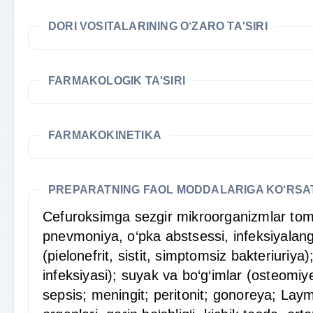
DORI VOSITALARINING O‘ZARO TA'SIRI
FARMAKOLOGIK TA'SIRI
FARMAKOKINETIKA
PREPARATNING FAOL MODDALARIGA KO‘RS
Cefuroksimga sezgir mikroorganizmlar tomonid
pnevmoniya, o‘pka abstsessi, infeksiyalangan b
(pielonefrit, sistit, simptomsiz bakteriuri
infeksiyasi); suyak va bo‘g‘imlar (osteomiyel
sepsis; meningit; peritonit; gonoreya; Laym 