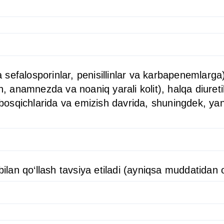
efalosporinlar, penisillinlar va karbapenemlarga).
n, anamnezda va noaniq yarali kolit), halqa diuretik
k bosqichlarida va emizish davrida, shuningdek, ya
bilan qo‘llash tavsiya etiladi (ayniqsa muddatidan o