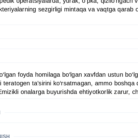
rtopedik operatsiyalarda, yurak, o‘pka, qizilo‘ngach 
teriyalarning sezgirligi mintaqa va vaqtga qarab o‘z
o‘lgan foyda homilaga bo‘lgan xavfdan ustun bo‘l
i teratogen ta’sirini ko‘rsatmagan, ammo boshqa do
Emizikli onalarga buyurishda ehtiyotkorlik zarur, c
H
NISH