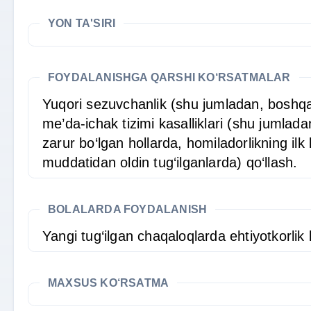
YON TA'SIRI
FOYDALANISHGA QARSHI KO‘RSATMALAR
Yuqori sezuvchanlik (shu jumladan, boshqa s
me’da-ichak tizimi kasalliklari (shu jumlada
zarur bo‘lgan hollarda, homiladorlikning il
muddatidan oldin tug‘ilganlarda) qo‘llash.
BOLALARDA FOYDALANISH
Yangi tug‘ilgan chaqaloqlarda ehtiyotkorlik 
MAXSUS KO‘RSATMA