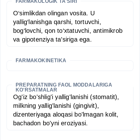
FARMAKOLOGIK TA'SIRI
O‘simlikdan olingan vosita. U
yallig‘lanishga qarshi, tortuvchi,
bog‘lovchi, qon to‘xtatuvchi, antimikrob
va gipotenziya ta’siriga ega.
FARMAKOKINETIKA
PREPARATNING FAOL MODDALARIGA
KO‘RSATMALAR
Og'iz bo'shlig'i yallig'lanishi (stomatit),
milkning yallig'lanishi (gingivit),
dizenteriyaga aloqasi bo'lmagan kolit,
bachadon bo'yni eroziyasi.