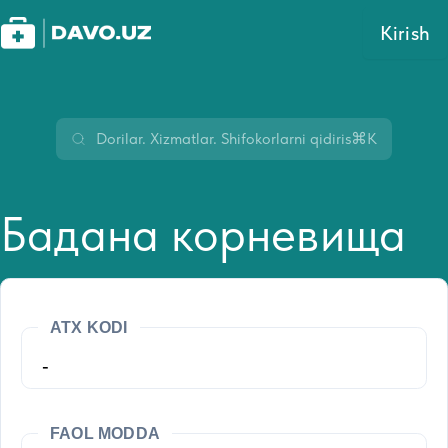
Kirish
⌘K
Бадана корневища
ATX KODI
-
FAOL MODDA