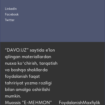
LinkedIn
Facebook
Twitter
“DAVO.UZ” saytida eʼlon
qilingan materiallardan
nusxa koʻchirish, tarqatish
va boshqa shakllarda
foydalanish faqat
tahririyat yozma roziligi
bilan amalga oshirilishi
mumkin.
Muassis "E-MEHMON"
Foydalanish
Maxfiylik