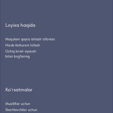
Loyixa haqida
Maqolani qayta ishlash to'lovlari
Hisob-fakturani to'lash
Ochiq kirish siyosati
bilan bog'laning
Ko'rsatmalar
Mualliflar uchun
Sharhlovchilar uchun