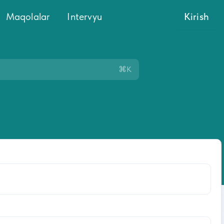
Maqolalar
Intervyu
Kirish
⌘K