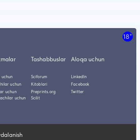
+
18
tmalar
Tashabbuslar
Aloqa uchun
r uchun
Sciforum
LinkedIn
hilar uchun
Kitoblari
Facebook
lar uchun
Preprints.org
Twitter
achilar uchun
Scilit
ydalanish