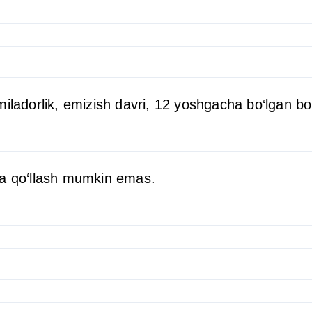
iladorlik, emizish davri, 12 yoshgacha bo‘lgan bol
da qo‘llash mumkin emas.