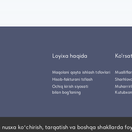
Loyixa haqida
Ko'rsa
Maqolani qayta ishlash to'lovlari
Muallifla
Hisob-fakturani to'lash
Sharhlovc
Ochiq kirish siyosati
Muharrir
bilan bog'laning
Kutubxon
 nusxa koʻchirish, tarqatish va boshqa shakllarda fo