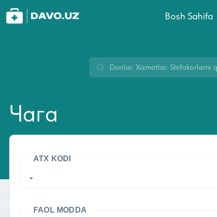
Bosh Sahifa
Чага
ATX KODI
-
FAOL MODDA