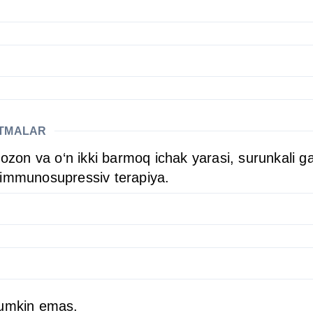
ATMALAR
ozon va o‘n ikki barmoq ichak yarasi, surunkali gas
 immunosupressiv terapiya.
mumkin emas.