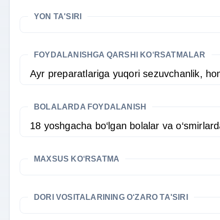
YON TA'SIRI
FOYDALANISHGA QARSHI KO‘RSATMALAR
Ayr preparatlariga yuqori sezuvchanlik, hom
BOLALARDA FOYDALANISH
18 yoshgacha bo‘lgan bolalar va o‘smirlar
MAXSUS KO‘RSATMA
DORI VOSITALARINING O‘ZARO TA'SIRI