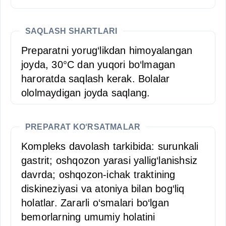
SAQLASH SHARTLARI
Preparatni yorug‘likdan himoyalangan
joyda, 30°C dan yuqori bo‘lmagan
haroratda saqlash kerak. Bolalar
ololmaydigan joyda saqlang.
PREPARAT KO‘RSATMALAR
Kompleks davolash tarkibida: surunkali
gastrit; oshqozon yarasi yallig‘lanishsiz
davrda; oshqozon-ichak traktining
diskineziyasi va atoniya bilan bog‘liq
holatlar. Zararli o‘smalari bo‘lgan
bemorlarning umumiy holatini