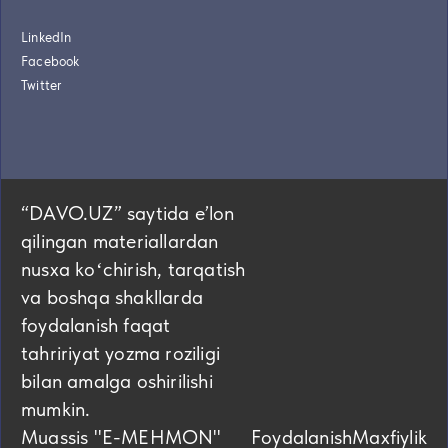
LinkedIn
Facebook
Twitter
“DAVO.UZ” saytida eʼlon
qilingan materiallardan
nusxa koʻchirish, tarqatish
va boshqa shakllarda
foydalanish faqat
tahririyat yozma roziligi
bilan amalga oshirilishi
mumkin.
Muassis "E-MEHMON"
Foydalanish
Maxfiylik