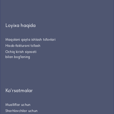
Loyixa haqida
Maqolani qayta ishlash to'lovlari
Hisob-fakturani to'lash
Ochiq kirish siyosati
bilan bog'laning
Ko'rsatmalar
Mualliflar uchun
Sharhlovchilar uchun