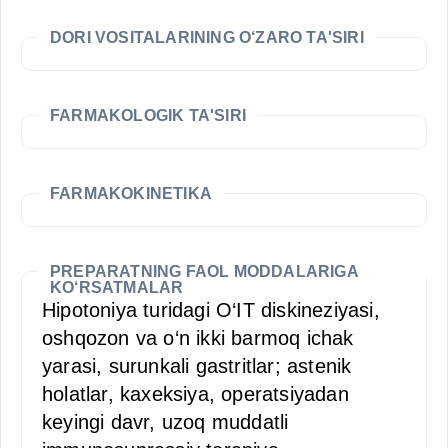
DORI VOSITALARINING O‘ZARO TA'SIRI
FARMAKOLOGIK TA'SIRI
FARMAKOKINETIKA
PREPARATNING FAOL MODDALARIGA
KO‘RSATMALAR
Hipotoniya turidagi O‘IT diskineziyasi,
oshqozon va o‘n ikki barmoq ichak
yarasi, surunkali gastritlar; astenik
holatlar, kaxeksiya, operatsiyadan
keyingi davr, uzoq muddatli