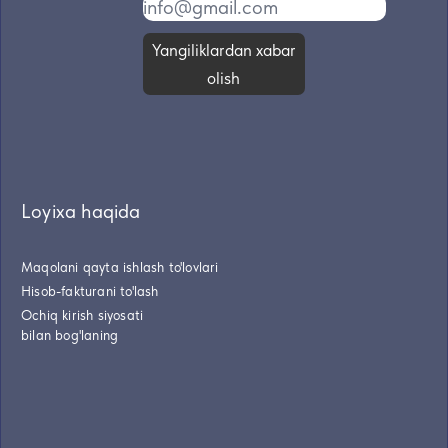
Yangiliklardan xabar
olish
Loyixa haqida
Maqolani qayta ishlash to'lovlari
Hisob-fakturani to'lash
Ochiq kirish siyosati
bilan bog'laning