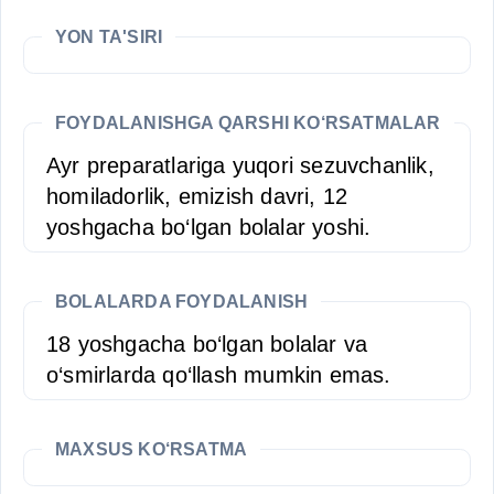
YON TA'SIRI
FOYDALANISHGA QARSHI KO‘RSATMALAR
Ayr preparatlariga yuqori sezuvchanlik,
homiladorlik, emizish davri, 12
yoshgacha bo‘lgan bolalar yoshi.
BOLALARDA FOYDALANISH
18 yoshgacha bo‘lgan bolalar va
o‘smirlarda qo‘llash mumkin emas.
MAXSUS KO‘RSATMA