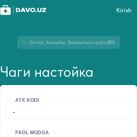
Kirish
⌘K
Чаги настойка
ATX KODI
-
FAOL MODDA