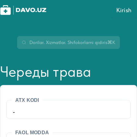
Kirish
⌘K
Череды трава
ATX KODI
-
FAOL MODDA