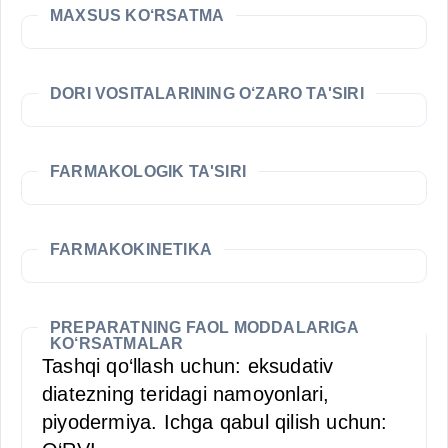
MAXSUS KO‘RSATMA
DORI VOSITALARINING O‘ZARO TA'SIRI
FARMAKOLOGIK TA'SIRI
FARMAKOKINETIKA
PREPARATNING FAOL MODDALARIGA
KO‘RSATMALAR
Tashqi qo‘llash uchun: eksudativ
diatezning teridagi namoyonlari,
piyodermiya. Ichga qabul qilish uchun: