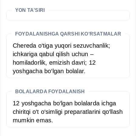
YON TA'SIRI
FOYDALANISHGA QARSHI KO‘RSATMALAR
Chereda o‘tiga yuqori sezuvchanlik;
ichkariga qabul qilish uchun –
homiladorlik, emizish davri; 12
yoshgacha bo‘lgan bolalar.
BOLALARDA FOYDALANISH
12 yoshgacha bo‘lgan bolalarda ichga
chiritqi o‘t o‘simligi preparatlarini qo‘llash
mumkin emas.