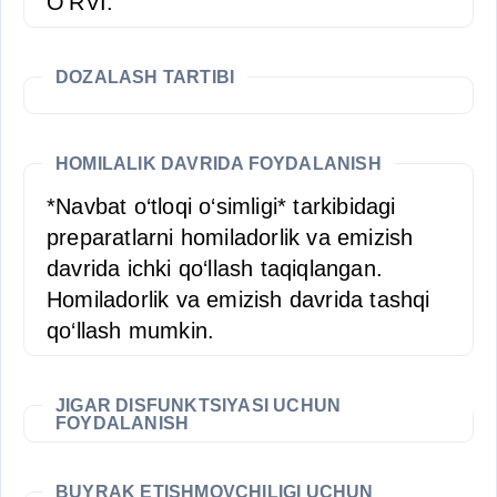
O‘RVI.
DOZALASH TARTIBI
HOMILALIK DAVRIDA FOYDALANISH
*Navbat o‘tloqi o‘simligi* tarkibidagi
preparatlarni homiladorlik va emizish
davrida ichki qo‘llash taqiqlangan.
Homiladorlik va emizish davrida tashqi
qo‘llash mumkin.
JIGAR DISFUNKTSIYASI UCHUN
FOYDALANISH
BUYRAK ETISHMOVCHILIGI UCHUN