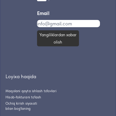
Email
Yangiliklardan xabar
olish
Loyixa haqida
Maqolani qayta ishlash to'lovlari
Hisob-fakturani to'lash
Ochiq kirish siyosati
bilan bog'laning