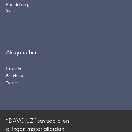
Preprints.org
Scilit
Aloqa uchun
LinkedIn
Facebook
Twitter
“DAVO.UZ” saytida eʼlon
qilingan materiallardan