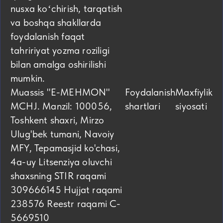
nusxa koʻchirish, tarqatish
va boshqa shakllarda
foydalanish faqat
tahririyat yozma roziligi
bilan amalga oshirilishi
mumkin.
Muassis "E-MEHMON"
Foydalanish
Maxfiylik
MCHJ. Manzil: 100056,
shartlari
siyosati
Toshkent shaxri, Mirzo
Ulug'bek tumani, Navoiy
MFY, Tepamasjid ko'chasi,
4а-uy Litsenziya oluvchi
shaxsning STIR raqami
309666145 Hujjat raqami
238576 Reestr raqami C-
5669510