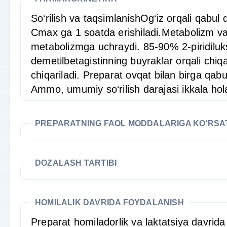
So‘rilish va taqsimlanishOg‘iz orqali qabul 
Cmax ga 1 soatda erishiladi.Metabolizm va c
metabolizmga uchraydi. 85-90% 2-piridiluksu
demetilbetagistinning buyraklar orqali chiqa
chiqariladi. Preparat ovqat bilan birga qa
Ammo, umumiy so‘rilish darajasi ikkala holatd
PREPARATNING FAOL MODDALARIGA KO‘RS
DOZALASH TARTIBI
HOMILALIK DAVRIDA FOYDALANISH
Preparat homiladorlik va laktatsiya davrida 