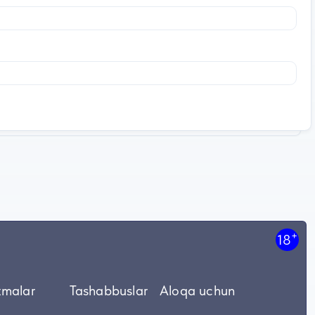
+
18
tmalar
Tashabbuslar
Aloqa uchun