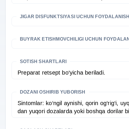
JIGAR DISFUNKTSIYASI UCHUN FOYDALANIS
BUYRAK ETISHMOVCHILIGI UCHUN FOYDALA
SOTISH SHARTLARI
Preparat retsept bo‘yicha beriladi.
DOZANI OSHIRIB YUBORISH
Sintomlar: ko‘ngil aynishi, qorin og‘rig‘i,
dan yuqori dozalarda yoki boshqa dorilar b