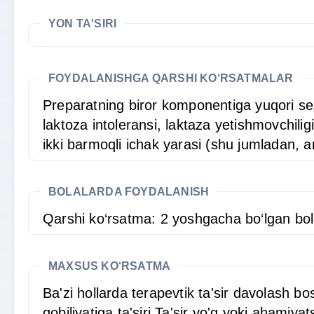
YON TA'SIRI
FOYDALANISHGA QARSHI KO‘RSATMALAR
Preparatning biror komponentiga yuqori sez
laktoza intoleransi, laktaza yetishmovchili
ikki barmoqli ichak yarasi (shu jumladan,
BOLALARDA FOYDALANISH
Qarshi ko‘rsatma: 2 yoshgacha bo‘lgan bol
MAXSUS KO‘RSATMA
Ba'zi hollarda terapevtik ta'sir davolash 
qobiliyatiga ta'siri Ta'sir yo'q yoki ahamiyat