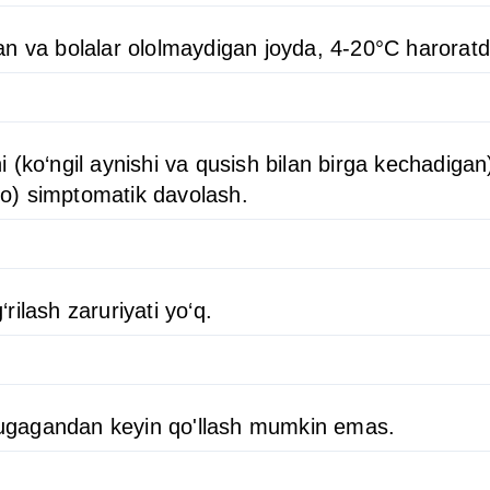
an va bolalar ololmaydigan joyda, 4-20°C harorat
(ko‘ngil aynishi va qusish bilan birga kechadigan)
igo) simptomatik davolash.
ilash zaruriyati yo‘q.
i tugagandan keyin qo'llash mumkin emas.