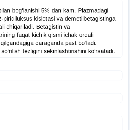
ri bilan bog‘lanishi 5% dan kam. Plazmadagi
piridiluksus kislotasi va demetilbetagistinga
i chiqariladi. Betagistin va
rining faqat kichik qismi ichak orqali
 qilgandagiga qaraganda past bo‘ladi.
rilish tezligini sekinlashtirishini ko‘rsatadi.