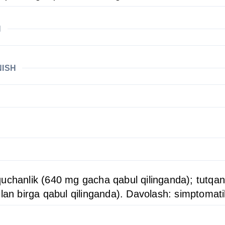
H
NISH
 uyquchanlik (640 mg gacha qabul qilinganda); tutqa
ilan birga qabul qilinganda). Davolash: simptomati