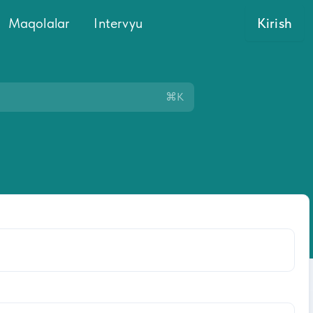
Maqolalar
Intervyu
Kirish
⌘K