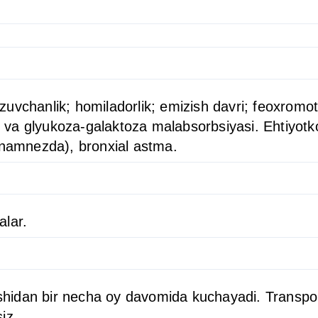
uvchanlik; homiladorlik; emizish davri; feoxromo
gi va glyukoza-galaktoza malabsorbsiyasi. Ehtiyotko
 anamnezda), bronxial astma.
alar.
boshidan bir necha oy davomida kuchayadi. Transpo
siz.