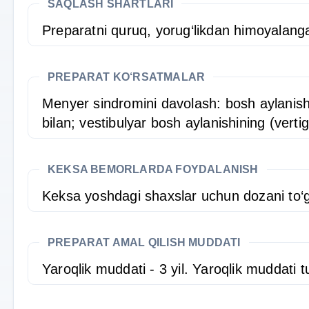
SAQLASH SHARTLARI
Preparatni quruq, yorug‘likdan himoyalang
PREPARAT KO‘RSATMALAR
Menyer sindromini davolash: bosh aylanishi 
bilan; vestibulyar bosh aylanishining (vert
KEKSA BEMORLARDA FOYDALANISH
Keksa yoshdagi shaxslar uchun dozani to‘g‘r
PREPARAT AMAL QILISH MUDDATI
Yaroqlik muddati - 3 yil. Yaroqlik muddat