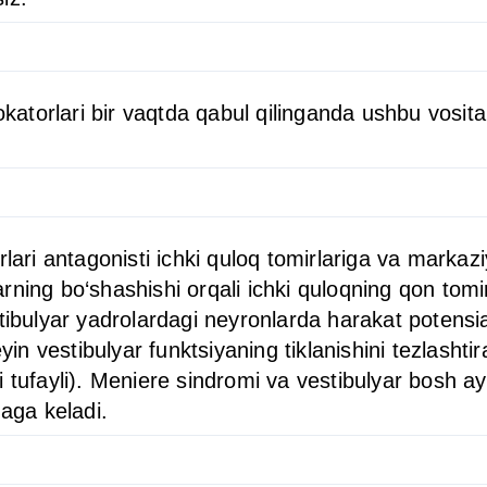
lokatorlari bir vaqtda qabul qilinganda ushbu vosit
lari antagonisti ichki quloq tomirlariga va markazi
larning bo‘shashishi orqali ichki quloqning qon tomi
ibulyar yadrolardagi neyronlarda harakat potensialla
n vestibulyar funktsiyaning tiklanishini tezlashti
 tufayli). Meniere sindromi va vestibulyar bosh ayl
zaga keladi.