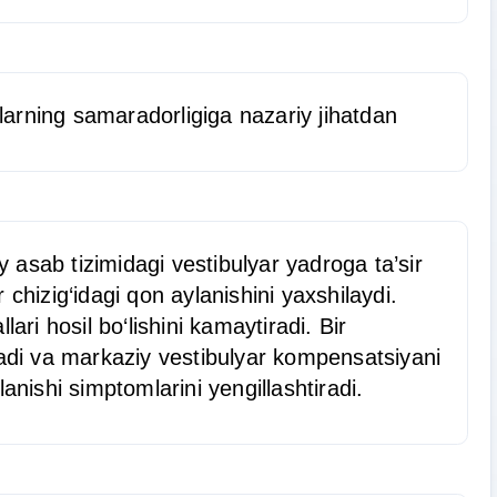
alarning samaradorligiga nazariy jihatdan
y asab tizimidagi vestibulyar yadroga ta’sir
r chizig‘idagi qon aylanishini yaxshilaydi.
ri hosil bo‘lishini kamaytiradi. Bir
radi va markaziy vestibulyar kompensatsiyani
anishi simptomlarini yengillashtiradi.