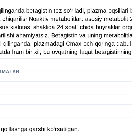
qilinganda betagistin tez so‘riladi, plazma oqsilla
hiqarilishNoaktiv metabolitlar: asosiy metabolit 2-
s kislotasi shaklida 24 soat ichida buyraklar orqal
rilishi ahamiyatsiz. Betagistin va uning metabolitla
bul qilinganda, plazmadagi Cmax och qoringa qabul
a ham bir xil, bu ovqatning faqat betagistinning so‘
ATMALAR
qo‘llashga qarshi ko‘rsatilgan.