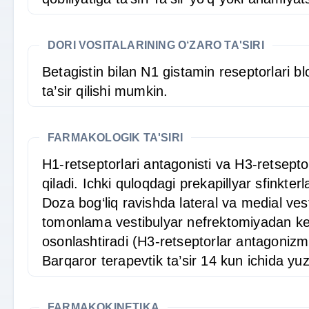
DORI VOSITALARINING O‘ZARO TA'SIRI
Betagistin bilan N1 gistamin reseptorlari b
ta’sir qilishi mumkin.
FARMAKOLOGIK TA'SIRI
H1-retseptorlari antagonisti va H3-retseptor
qiladi. Ichki quloqdagi prekapillyar sfinkter
Doza bog‘liq ravishda lateral va medial vest
tomonlama vestibulyar nefrektomiyadan keyi
osonlashtiradi (H3-retseptorlar antagonizmi
Barqaror terapevtik ta’sir 14 kun ichida yu
FARMAKOKINETIKA