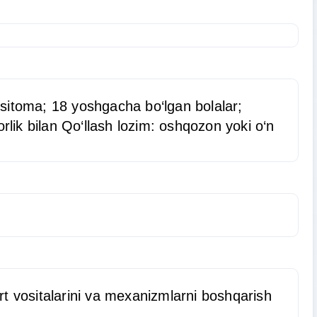
tsitoma; 18 yoshgacha bo‘lgan bolalar;
rlik bilan Qo‘llash lozim: oshqozon yoki o‘n
rt vositalarini va mexanizmlarni boshqarish