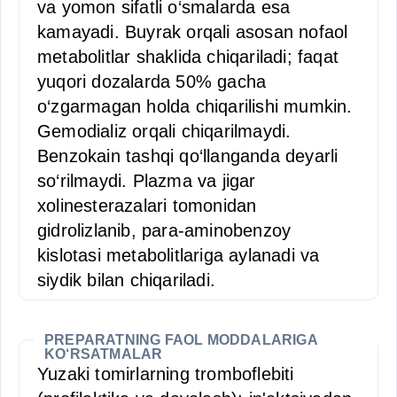
va yomon sifatli o‘smalarda esa
kamayadi. Buyrak orqali asosan nofaol
metabolitlar shaklida chiqariladi; faqat
yuqori dozalarda 50% gacha
o‘zgarmagan holda chiqarilishi mumkin.
Gemodializ orqali chiqarilmaydi.
Benzokain tashqi qo‘llanganda deyarli
so‘rilmaydi. Plazma va jigar
xolinesterazalari tomonidan
gidrolizlanib, para-aminobenzoy
kislotasi metabolitlariga aylanadi va
siydik bilan chiqariladi.
PREPARATNING FAOL MODDALARIGA
KO‘RSATMALAR
Yuzaki tomirlarning tromboflebiti