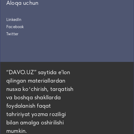
Aloqa uchun
LinkedIn
Facebook
Twitter
“DAVO.UZ” saytida eʼlon
qilingan materiallardan
nusxa koʻchirish, tarqatish
va boshqa shakllarda
foydalanish faqat
tahririyat yozma roziligi
bilan amalga oshirilishi
mumkin.