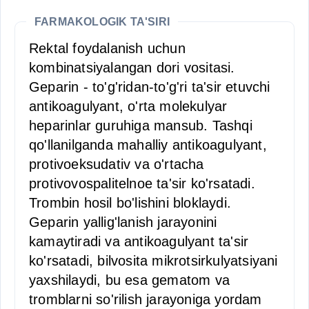
FARMAKOLOGIK TA'SIRI
Rektal foydalanish uchun
kombinatsiyalangan dori vositasi.
Geparin - to'g'ridan-to'g'ri ta'sir etuvchi
antikoagulyant, o'rta molekulyar
heparinlar guruhiga mansub. Tashqi
qo'llanilganda mahalliy antikoagulyant,
protivoeksudativ va o'rtacha
protivovospalitelnoe ta'sir ko'rsatadi.
Trombin hosil bo'lishini bloklaydi.
Geparin yallig'lanish jarayonini
kamaytiradi va antikoagulyant ta'sir
ko'rsatadi, bilvosita mikrotsirkulyatsiyani
yaxshilaydi, bu esa gematom va
tromblarni so'rilish jarayoniga yordam