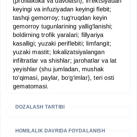
(profilaktika va davolash); in'ektsiyadan
keyingi va infuziyadan keyingi flebit;
tashqi gemorroy; tug‘ruqdan keyin
gemorroy tugunlarining yallig‘lanishi;
boldirning trofik yaralari; fillyariya
kasalligi; yuzaki periflebiti; limfangit;
yuzaki mastit; lokalizatsiyalangan
infiltratlar va shishlar; jarohatlar va lat
yeyishlar (shu jumladan, mushak
to‘qimasi, paylar, bo‘g‘imlar), teri osti
gematomasi.
DOZALASH TARTIBI
HOMILALIK DAVRIDA FOYDALANISH