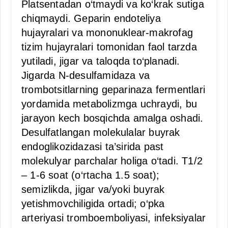
Platsentadan o‘tmaydi va ko‘krak sutiga
chiqmaydi. Geparin endoteliya
hujayralari va mononuklear-makrofag
tizim hujayralari tomonidan faol tarzda
yutiladi, jigar va taloqda to‘planadi.
Jigarda N-desulfamidaza va
trombotsitlarning geparinaza fermentlari
yordamida metabolizmga uchraydi, bu
jarayon kech bosqichda amalga oshadi.
Desulfatlangan molekulalar buyrak
endoglikozidazasi ta’sirida past
molekulyar parchalar holiga o‘tadi. T1/2
– 1-6 soat (o‘rtacha 1.5 soat);
semizlikda, jigar va/yoki buyrak
yetishmovchiligida ortadi; o‘pka
arteriyasi tromboemboliyasi, infeksiyalar