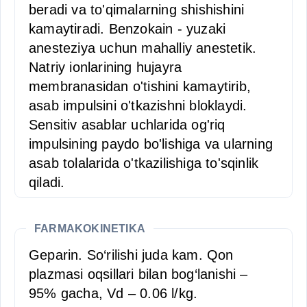
beradi va to'qimalarning shishishini
kamaytiradi. Benzokain - yuzaki
anesteziya uchun mahalliy anestetik.
Natriy ionlarining hujayra
membranasidan o'tishini kamaytirib,
asab impulsini o'tkazishni bloklaydi.
Sensitiv asablar uchlarida og'riq
impulsining paydo bo'lishiga va ularning
asab tolalarida o'tkazilishiga to'sqinlik
qiladi.
FARMAKOKINETIKA
Geparin. So‘rilishi juda kam. Qon
plazmasi oqsillari bilan bog‘lanishi –
95% gacha, Vd – 0.06 l/kg.