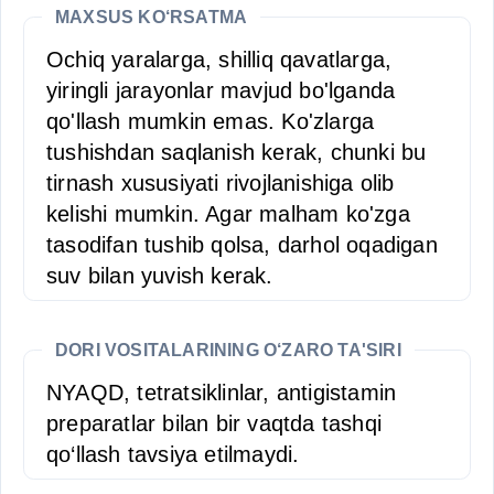
MAXSUS KO‘RSATMA
Ochiq yaralarga, shilliq qavatlarga,
yiringli jarayonlar mavjud bo'lganda
qo'llash mumkin emas. Ko'zlarga
tushishdan saqlanish kerak, chunki bu
tirnash xususiyati rivojlanishiga olib
kelishi mumkin. Agar malham ko'zga
tasodifan tushib qolsa, darhol oqadigan
suv bilan yuvish kerak.
DORI VOSITALARINING O‘ZARO TA'SIRI
NYAQD, tetratsiklinlar, antigistamin
preparatlar bilan bir vaqtda tashqi
qo‘llash tavsiya etilmaydi.