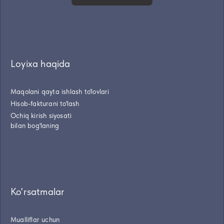
Loyixa haqida
Maqolani qayta ishlash to'lovlari
Hisob-fakturani to'lash
Ochiq kirish siyosati
bilan bog'laning
Ko'rsatmalar
Mualliflar uchun