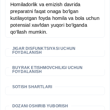
Homiladorlik va emizish davrida
preparatni faqat onaga bo‘lgan
kutilayotgan foyda homila va bola uchun
potensial xavfdan yuqori bo‘lganda
qo‘llash mumkin.
JIGAR DISFUNKTSIYASI UCHUN
FOYDALANISH
BUYRAK ETISHMOVCHILIGI UCHUN
FOYDALANISH
SOTISH SHARTLARI
DOZANI OSHIRIB YUBORISH