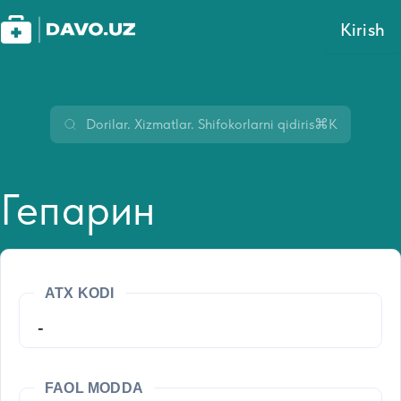
Kirish
⌘K
Гепарин
ATX KODI
-
FAOL MODDA