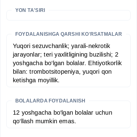
YON TA'SIRI
FOYDALANISHGA QARSHI KO‘RSATMALAR
Yuqori sezuvchanlik; yarali-nekrotik
jarayonlar; teri yaxlitligining buzilishi; 2
yoshgacha bo‘lgan bolalar. Ehtiyotkorlik
bilan: trombotsitopeniya, yuqori qon
ketishga moyillik.
BOLALARDA FOYDALANISH
12 yoshgacha bo‘lgan bolalar uchun
qo‘llash mumkin emas.