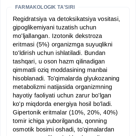
FARMAKOLOGIK TA'SIRI
Regidratsiya va detoksikatsiya vositasi,
gipoglikemiyani tuzatish uchun
mo'ljallangan. Izotonik dekstroza
eritmasi (5%) organizmga suyuqlikni
to'ldirish uchun ishlatiladi. Bundan
tashqari, u oson hazm qilinadigan
qimmatli oziq moddasining manbai
hisoblanadi. To'qimalarda glyukozaning
metabolizmi natijasida organizmning
hayotiy faoliyati uchun zarur bo'lgan
ko'p miqdorda energiya hosil bo'ladi.
Gipertonik eritmalar (10%, 20%, 40%)
tomir ichiga yuborilganda, qonning
osmotik bosimi oshadi, to'qimalardan