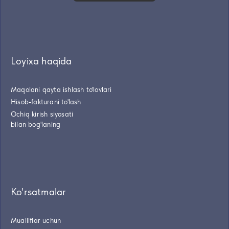
Loyixa haqida
Maqolani qayta ishlash to'lovlari
Hisob-fakturani to'lash
Ochiq kirish siyosati
bilan bog'laning
Ko'rsatmalar
Mualliflar uchun