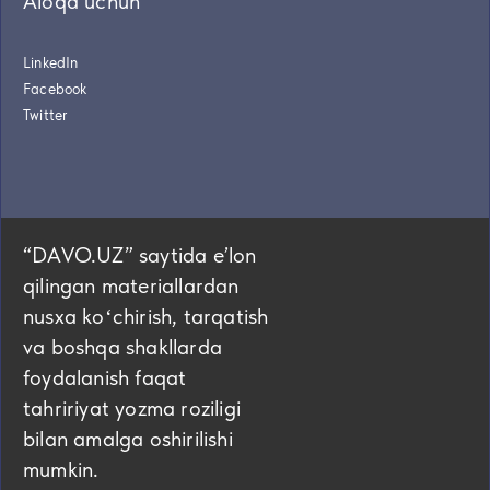
Aloqa uchun
LinkedIn
Facebook
Twitter
“DAVO.UZ” saytida eʼlon
qilingan materiallardan
nusxa koʻchirish, tarqatish
va boshqa shakllarda
foydalanish faqat
tahririyat yozma roziligi
bilan amalga oshirilishi
mumkin.