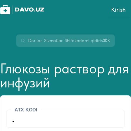
Kirish
⌘K
Глюкозы раствор для
инфузий
ATX KODI
-