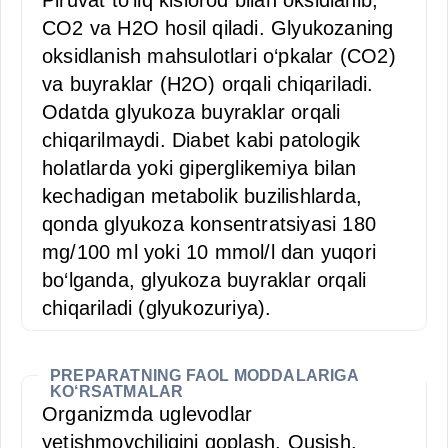
Piruvat to‘liq kislorod bilan oksidlanib,
CO2 va H2O hosil qiladi. Glyukozaning
oksidlanish mahsulotlari o‘pkalar (CO2)
va buyraklar (H2O) orqali chiqariladi.
Odatda glyukoza buyraklar orqali
chiqarilmaydi. Diabet kabi patologik
holatlarda yoki giperglikemiya bilan
kechadigan metabolik buzilishlarda,
qonda glyukoza konsentratsiyasi 180
mg/100 ml yoki 10 mmol/l dan yuqori
bo‘lganda, glyukoza buyraklar orqali
chiqariladi (glyukozuriya).
PREPARATNING FAOL MODDALARIGA
KO‘RSATMALAR
Organizmda uglevodlar
yetishmovchiligini qoplash. Qusish,