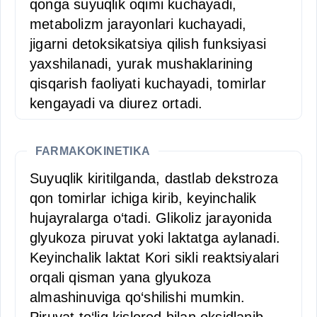
qonga suyuqlik oqimi kuchayadi,
metabolizm jarayonlari kuchayadi,
jigarni detoksikatsiya qilish funksiyasi
yaxshilanadi, yurak mushaklarining
qisqarish faoliyati kuchayadi, tomirlar
kengayadi va diurez ortadi.
FARMAKOKINETIKA
Suyuqlik kiritilganda, dastlab dekstroza
qon tomirlar ichiga kirib, keyinchalik
hujayralarga o‘tadi. Glikoliz jarayonida
glyukoza piruvat yoki laktatga aylanadi.
Keyinchalik laktat Kori sikli reaktsiyalari
orqali qisman yana glyukoza
almashinuviga qo‘shilishi mumkin.