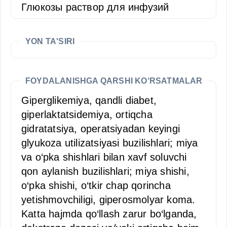
Глюкозы раствор для инфузий
YON TA'SIRI
FOYDALANISHGA QARSHI KO‘RSATMALAR
Giperglikemiya, qandli diabet,
giperlaktatsidemiya, ortiqcha
gidratatsiya, operatsiyadan keyingi
glyukoza utilizatsiyasi buzilishlari; miya
va o‘pka shishlari bilan xavf soluvchi
qon aylanish buzilishlari; miya shishi,
o‘pka shishi, o‘tkir chap qorincha
yetishmovchiligi, giperosmolyar koma.
Katta hajmda qo‘llash zarur bo‘lganda,