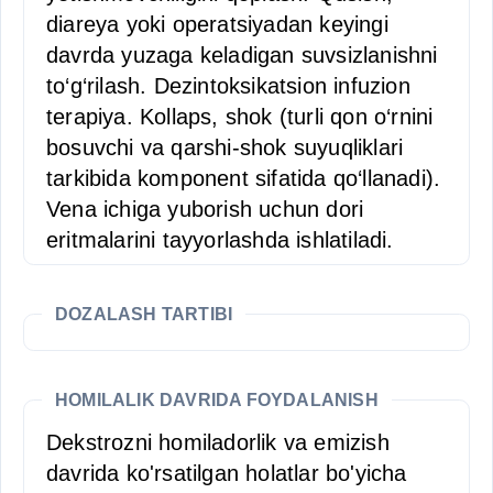
diareya yoki operatsiyadan keyingi
davrda yuzaga keladigan suvsizlanishni
to‘g‘rilash. Dezintoksikatsion infuzion
terapiya. Kollaps, shok (turli qon o‘rnini
bosuvchi va qarshi-shok suyuqliklari
tarkibida komponent sifatida qo‘llanadi).
Vena ichiga yuborish uchun dori
eritmalarini tayyorlashda ishlatiladi.
DOZALASH TARTIBI
HOMILALIK DAVRIDA FOYDALANISH
Dekstrozni homiladorlik va emizish
davrida ko'rsatilgan holatlar bo'yicha