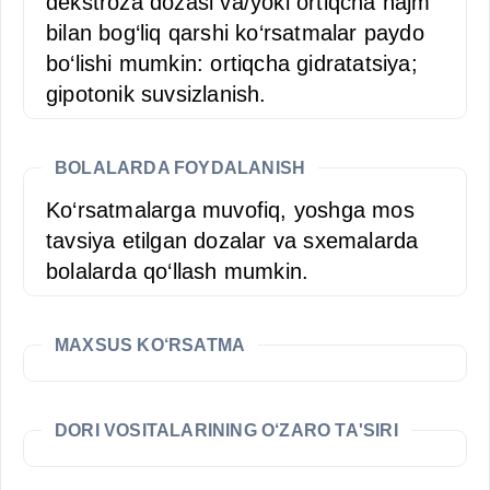
dekstroza dozasi va/yoki ortiqcha hajm
bilan bog‘liq qarshi ko‘rsatmalar paydo
bo‘lishi mumkin: ortiqcha gidratatsiya;
gipotonik suvsizlanish.
BOLALARDA FOYDALANISH
Ko‘rsatmalarga muvofiq, yoshga mos
tavsiya etilgan dozalar va sxemalarda
bolalarda qo‘llash mumkin.
MAXSUS KO‘RSATMA
DORI VOSITALARINING O‘ZARO TA'SIRI