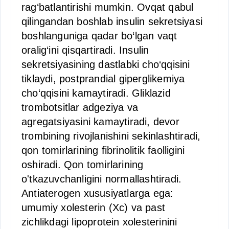
rag‘batlantirishi mumkin. Ovqat qabul
qilingandan boshlab insulin sekretsiyasi
boshlanguniga qadar bo‘lgan vaqt
oralig‘ini qisqartiradi. Insulin
sekretsiyasining dastlabki cho‘qqisini
tiklaydi, postprandial giperglikemiya
cho‘qqisini kamaytiradi. Gliklazid
trombotsitlar adgeziya va
agregatsiyasini kamaytiradi, devor
trombining rivojlanishini sekinlashtiradi,
qon tomirlarining fibrinolitik faolligini
oshiradi. Qon tomirlarining
o'tkazuvchanligini normallashtiradi.
Antiaterogen xususiyatlarga ega:
umumiy xolesterin (Xc) va past
zichlikdagi lipoprotein xolesterinini