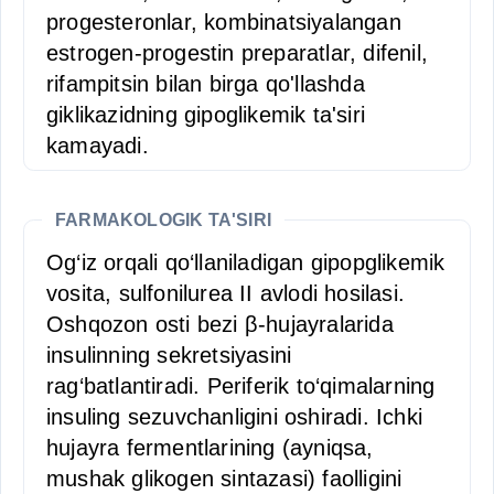
progesteronlar, kombinatsiyalangan
estrogen-progestin preparatlar, difenil,
rifampitsin bilan birga qo'llashda
giklikazidning gipoglikemik ta'siri
kamayadi.
FARMAKOLOGIK TA'SIRI
Og‘iz orqali qo‘llaniladigan gipopglikemik
vosita, sulfonilurea II avlodi hosilasi.
Oshqozon osti bezi β-hujayralarida
insulinning sekretsiyasini
rag‘batlantiradi. Periferik to‘qimalarning
insuling sezuvchanligini oshiradi. Ichki
hujayra fermentlarining (ayniqsa,
mushak glikogen sintazasi) faolligini