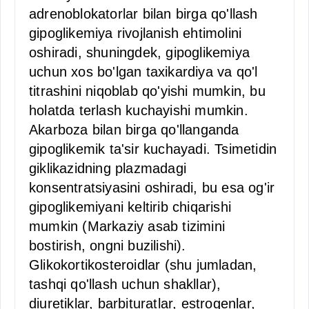
adrenoblokatorlar bilan birga qo'llash
gipoglikemiya rivojlanish ehtimolini
oshiradi, shuningdek, gipoglikemiya
uchun xos bo'lgan taxikardiya va qo'l
titrashini niqoblab qo'yishi mumkin, bu
holatda terlash kuchayishi mumkin.
Akarboza bilan birga qo'llanganda
gipoglikemik ta'sir kuchayadi. Tsimetidin
giklikazidning plazmadagi
konsentratsiyasini oshiradi, bu esa og'ir
gipoglikemiyani keltirib chiqarishi
mumkin (Markaziy asab tizimini
bostirish, ongni buzilishi).
Glikokortikosteroidlar (shu jumladan,
tashqi qo'llash uchun shakllar),
diuretiklar, barbituratlar, estrogenlar,