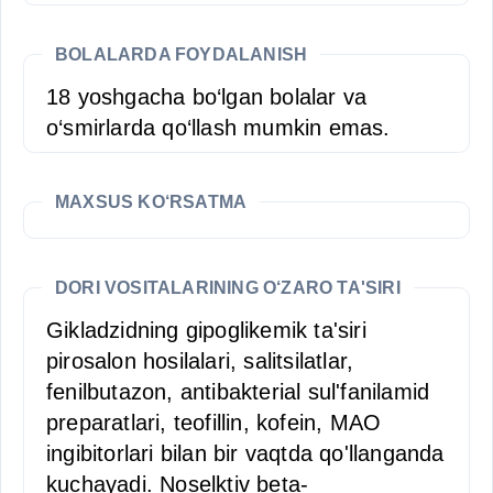
BOLALARDA FOYDALANISH
18 yoshgacha bo‘lgan bolalar va
o‘smirlarda qo‘llash mumkin emas.
MAXSUS KO‘RSATMA
DORI VOSITALARINING O‘ZARO TA'SIRI
Gikladzidning gipoglikemik ta'siri
pirosalon hosilalari, salitsilatlar,
fenilbutazon, antibakterial sul'fanilamid
preparatlari, teofillin, kofein, MAO
ingibitorlari bilan bir vaqtda qo'llanganda
kuchayadi. Noselktiv beta-