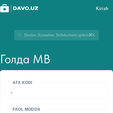
Kirish
⌘K
Голда МВ
ATX KODI
-
FAOL MODDA