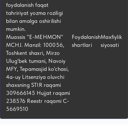
foydalanish faqat
tahririyat yozma roziligi
bilan amalga oshirilishi
mumkin.
Muassis "E-MEHMON"
Foydalanish
Maxfiylik
MCHJ. Manzil: 100056,
shartlari
siyosati
Toshkent shaxri, Mirzo
Ulug'bek tumani, Navoiy
MFY, Tepamasjid ko'chasi,
4а-uy Litsenziya oluvchi
shaxsning STIR raqami
309666145 Hujjat raqami
238576 Reestr raqami C-
5669510