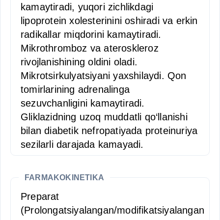
kamaytiradi, yuqori zichlikdagi
lipoprotein xolesterinini oshiradi va erkin
radikallar miqdorini kamaytiradi.
Mikrothromboz va ateroskleroz
rivojlanishining oldini oladi.
Mikrotsirkulyatsiyani yaxshilaydi. Qon
tomirlarining adrenalinga
sezuvchanligini kamaytiradi.
Gliklazidning uzoq muddatli qo‘llanishi
bilan diabetik nefropatiyada proteinuriya
sezilarli darajada kamayadi.
FARMAKOKINETIKA
Preparat
(Prolongatsiyalangan/modifikatsiyalangan