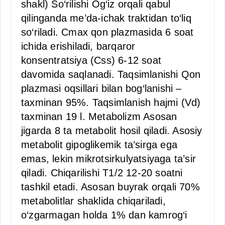
shakl) So‘rilishi Og‘iz orqali qabul
qilinganda me’da-ichak traktidan to‘liq
so‘riladi. Cmax qon plazmasida 6 soat
ichida erishiladi, barqaror
konsentratsiya (Css) 6-12 soat
davomida saqlanadi. Taqsimlanishi Qon
plazmasi oqsillari bilan bog‘lanishi –
taxminan 95%. Taqsimlanish hajmi (Vd)
taxminan 19 l. Metabolizm Asosan
jigarda 8 ta metabolit hosil qiladi. Asosiy
metabolit gipoglikemik ta’sirga ega
emas, lekin mikrotsirkulyatsiyaga ta’sir
qiladi. Chiqarilishi T1/2 12-20 soatni
tashkil etadi. Asosan buyrak orqali 70%
metabolitlar shaklida chiqariladi,
o‘zgarmagan holda 1% dan kamrog‘i