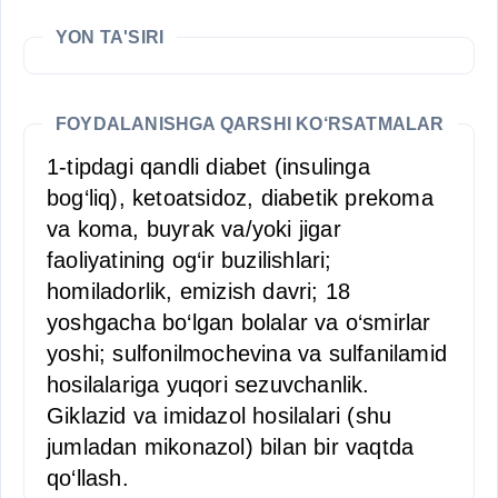
YON TA'SIRI
FOYDALANISHGA QARSHI KO‘RSATMALAR
1-tipdagi qandli diabet (insulinga
bog‘liq), ketoatsidoz, diabetik prekoma
va koma, buyrak va/yoki jigar
faoliyatining og‘ir buzilishlari;
homiladorlik, emizish davri; 18
yoshgacha bo‘lgan bolalar va o‘smirlar
yoshi; sulfonilmochevina va sulfanilamid
hosilalariga yuqori sezuvchanlik.
Giklazid va imidazol hosilalari (shu
jumladan mikonazol) bilan bir vaqtda
qo‘llash.