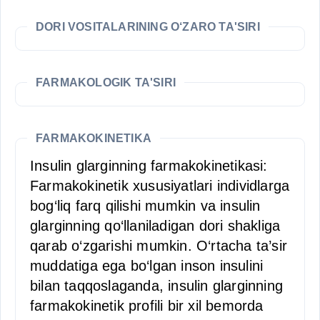
DORI VOSITALARINING O‘ZARO TA'SIRI
FARMAKOLOGIK TA'SIRI
FARMAKOKINETIKA
Insulin glarginning farmakokinetikasi:
Farmakokinetik xususiyatlari individlarga
bog‘liq farq qilishi mumkin va insulin
glarginning qo‘llaniladigan dori shakliga
qarab o‘zgarishi mumkin. O‘rtacha ta’sir
muddatiga ega bo‘lgan inson insulini
bilan taqqoslaganda, insulin glarginning
farmakokinetik profili bir xil bemorda