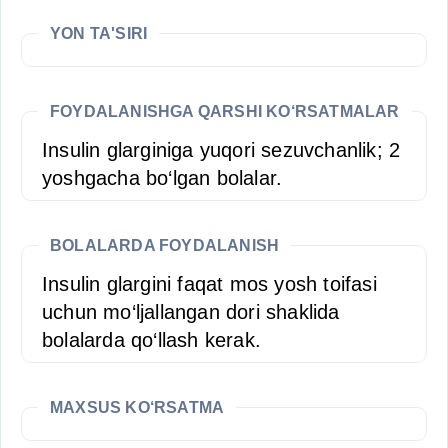
YON TA'SIRI
FOYDALANISHGA QARSHI KO‘RSATMALAR
Insulin glarginiga yuqori sezuvchanlik; 2
yoshgacha bo‘lgan bolalar.
BOLALARDA FOYDALANISH
Insulin glargini faqat mos yosh toifasi
uchun mo‘ljallangan dori shaklida
bolalarda qo‘llash kerak.
MAXSUS KO‘RSATMA