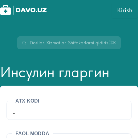
Kirish
⌘K
Инсулин гларгин
ATX KODI
-
FAOL MODDA