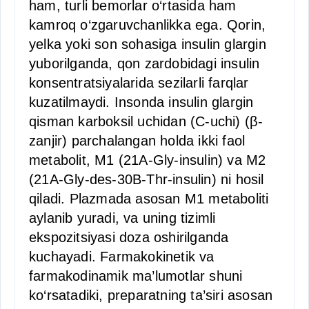
ham, turli bemorlar o‘rtasida ham
kamroq o‘zgaruvchanlikka ega. Qorin,
yelka yoki son sohasiga insulin glargin
yuborilganda, qon zardobidagi insulin
konsentratsiyalarida sezilarli farqlar
kuzatilmaydi. Insonda insulin glargin
qisman karboksil uchidan (C-uchi) (β-
zanjir) parchalangan holda ikki faol
metabolit, M1 (21A-Gly-insulin) va M2
(21A-Gly-des-30B-Thr-insulin) ni hosil
qiladi. Plazmada asosan M1 metaboliti
aylanib yuradi, va uning tizimli
ekspozitsiyasi doza oshirilganda
kuchayadi. Farmakokinetik va
farmakodinamik ma’lumotlar shuni
ko‘rsatadiki, preparatning ta’siri asosan