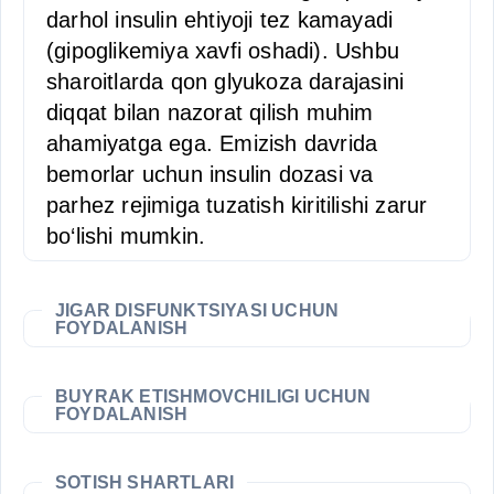
darhol insulin ehtiyoji tez kamayadi
(gipoglikemiya xavfi oshadi). Ushbu
sharoitlarda qon glyukoza darajasini
diqqat bilan nazorat qilish muhim
ahamiyatga ega. Emizish davrida
bemorlar uchun insulin dozasi va
parhez rejimiga tuzatish kiritilishi zarur
bo‘lishi mumkin.
JIGAR DISFUNKTSIYASI UCHUN
FOYDALANISH
BUYRAK ETISHMOVCHILIGI UCHUN
FOYDALANISH
SOTISH SHARTLARI