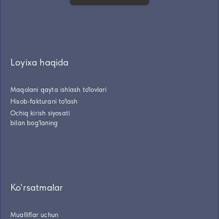
Loyixa haqida
Maqolani qayta ishlash to'lovlari
Hisob-fakturani to'lash
Ochiq kirish siyosati
bilan bog'laning
Ko'rsatmalar
Mualliflar uchun