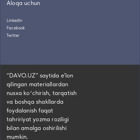
Aloqa uchun
LinkedIn
Facebook
Twitter
“DAVO.UZ” saytida eʼlon
qilingan materiallardan
nusxa koʻchirish, tarqatish
va boshqa shakllarda
foydalanish faqat
tahririyat yozma roziligi
bilan amalga oshirilishi
mumkin.