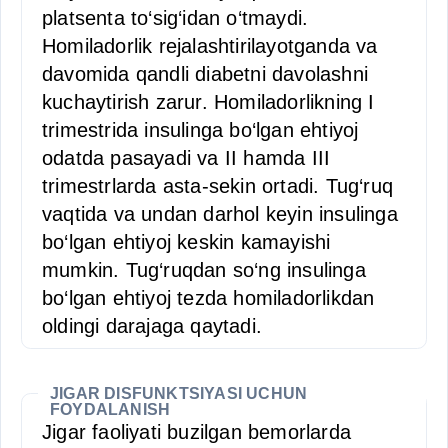
platsenta to‘sig‘idan o‘tmaydi.
Homiladorlik rejalashtirilayotganda va
davomida qandli diabetni davolashni
kuchaytirish zarur. Homiladorlikning I
trimestrida insulinga bo‘lgan ehtiyoj
odatda pasayadi va II hamda III
trimestrlarda asta-sekin ortadi. Tug‘ruq
vaqtida va undan darhol keyin insulinga
bo‘lgan ehtiyoj keskin kamayishi
mumkin. Tug‘ruqdan so‘ng insulinga
bo‘lgan ehtiyoj tezda homiladorlikdan
oldingi darajaga qaytadi.
JIGAR DISFUNKTSIYASI UCHUN
FOYDALANISH
Jigar faoliyati buzilgan bemorlarda