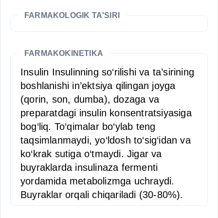
FARMAKOLOGIK TA'SIRI
FARMAKOKINETIKA
Insulin Insulinning so‘rilishi va ta’sirining
boshlanishi in’ektsiya qilingan joyga
(qorin, son, dumba), dozaga va
preparatdagi insulin konsentratsiyasiga
bog‘liq. To‘qimalar bo‘ylab teng
taqsimlanmaydi, yo‘ldosh to‘sig‘idan va
ko‘krak sutiga o‘tmaydi. Jigar va
buyraklarda insulinaza fermenti
yordamida metabolizmga uchraydi.
Buyraklar orqali chiqariladi (30-80%).