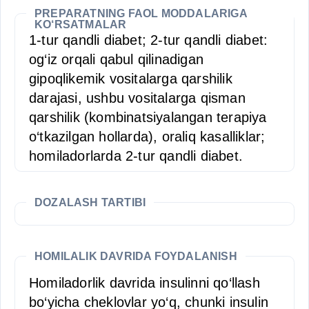
PREPARATNING FAOL MODDALARIGA
KO‘RSATMALAR
1-tur qandli diabet; 2-tur qandli diabet:
og‘iz orqali qabul qilinadigan
gipoqlikemik vositalarga qarshilik
darajasi, ushbu vositalarga qisman
qarshilik (kombinatsiyalangan terapiya
o‘tkazilgan hollarda), oraliq kasalliklar;
homiladorlarda 2-tur qandli diabet.
DOZALASH TARTIBI
HOMILALIK DAVRIDA FOYDALANISH
Homiladorlik davrida insulinni qo‘llash
bo‘yicha cheklovlar yo‘q, chunki insulin