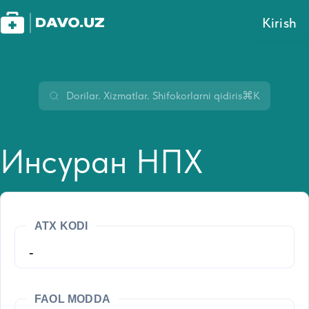
Kirish
⌘K
Инсуран НПХ
ATX KODI
-
FAOL MODDA