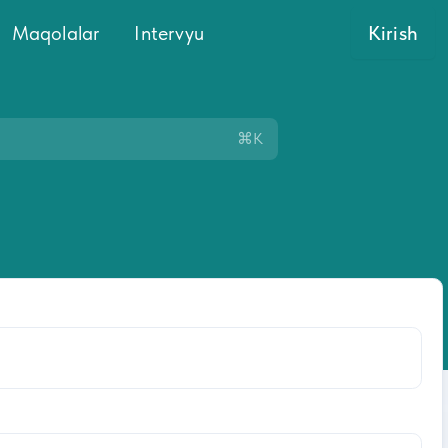
Maqolalar
Intervyu
Kirish
⌘K