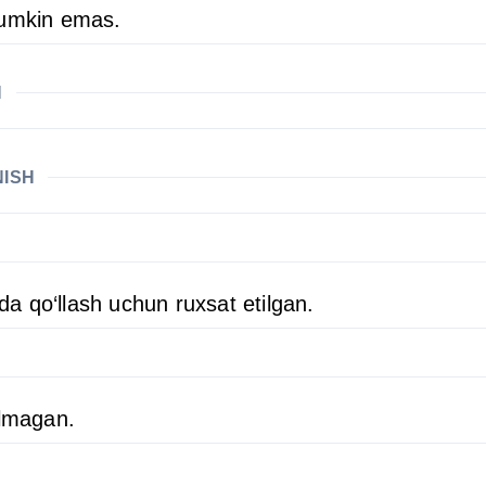
mumkin emas.
H
NISH
ida qo‘llash uchun ruxsat etilgan.
ilmagan.