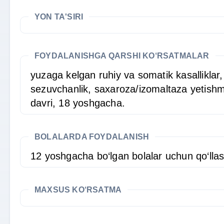
YON TA'SIRI
FOYDALANISHGA QARSHI KO‘RSATMALAR
yuzaga kelgan ruhiy va somatik kasalliklar, 
sezuvchanlik, saxaroza/izomaltaza yetishmo
davri, 18 yoshgacha.
BOLALARDA FOYDALANISH
12 yoshgacha bo‘lgan bolalar uchun qo‘ll
MAXSUS KO‘RSATMA