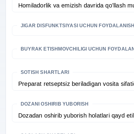
Homiladorlik va emizish davrida qo'llash 
JIGAR DISFUNKTSIYASI UCHUN FOYDALANIS
BUYRAK ETISHMOVCHILIGI UCHUN FOYDALA
SOTISH SHARTLARI
Preparat retseptsiz beriladigan vosita sifat
DOZANI OSHIRIB YUBORISH
Dozadan oshirib yuborish holatlari qayd et