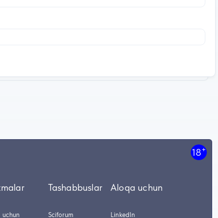
+
18
tmalar
Tashabbuslar
Aloqa uchun
r uchun
Sciforum
LinkedIn