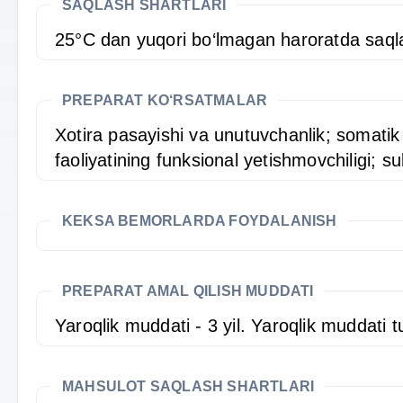
SAQLASH SHARTLARI
25°C dan yuqori bo‘lmagan haroratda saqla
PREPARAT KO‘RSATMALAR
Xotira pasayishi va unutuvchanlik; somatik 
faoliyatining funksional yetishmovchiligi; 
KEKSA BEMORLARDA FOYDALANISH
PREPARAT AMAL QILISH MUDDATI
Yaroqlik muddati - 3 yil. Yaroqlik muddat
MAHSULOT SAQLASH SHARTLARI