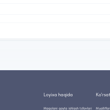
Loyixa haqida
Ko'rsa
Maqolani qayta ishlash to'lovlari
Muallifla