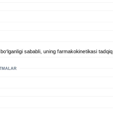
 bo‘lganligi sababli, uning farmakokinetikasi tadqiq
ATMALAR