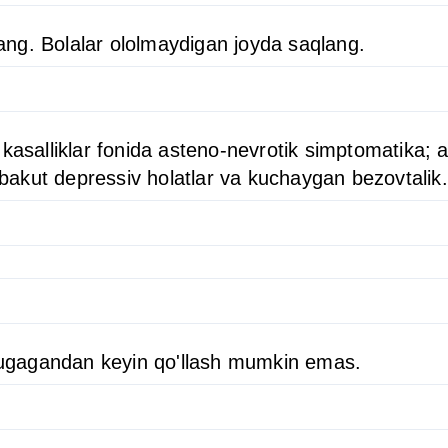
ng. Bolalar ololmaydigan joyda saqlang.
kasalliklar fonida asteno-nevrotik simptomatika; 
subakut depressiv holatlar va kuchaygan bezovtalik.
i tugagandan keyin qo'llash mumkin emas.