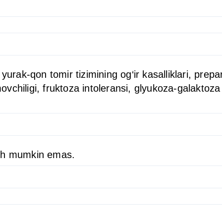
yurak-qon tomir tizimining og‘ir kasalliklari, prep
vchiligi, fruktoza intoleransi, glyukoza-galaktoza
ash mumkin emas.