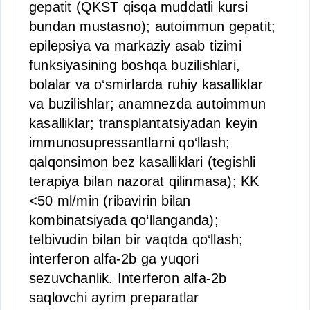
gepatit (QKST qisqa muddatli kursi
bundan mustasno); autoimmun gepatit;
epilepsiya va markaziy asab tizimi
funksiyasining boshqa buzilishlari,
bolalar va o‘smirlarda ruhiy kasalliklar
va buzilishlar; anamnezda autoimmun
kasalliklar; transplantatsiyadan keyin
immunosupressantlarni qo‘llash;
qalqonsimon bez kasalliklari (tegishli
terapiya bilan nazorat qilinmasa); KK
<50 ml/min (ribavirin bilan
kombinatsiyada qo‘llanganda);
telbivudin bilan bir vaqtda qo‘llash;
interferon alfa-2b ga yuqori
sezuvchanlik. Interferon alfa-2b
saqlovchi ayrim preparatlar