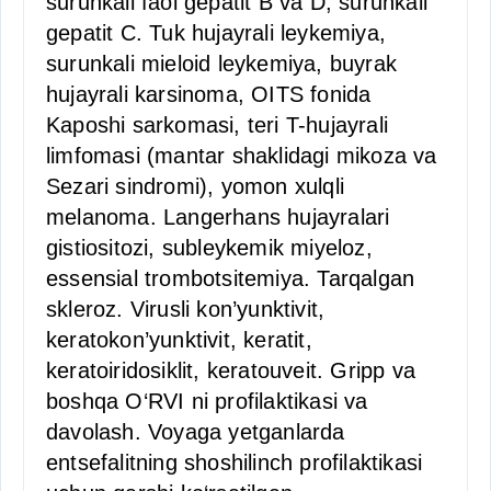
surunkali faol gepatit B va D, surunkali
gepatit C. Tuk hujayrali leykemiya,
surunkali mieloid leykemiya, buyrak
hujayrali karsinoma, OITS fonida
Kaposhi sarkomasi, teri T-hujayrali
limfomasi (mantar shaklidagi mikoza va
Sezari sindromi), yomon xulqli
melanoma. Langerhans hujayralari
gistiositozi, subleykemik miyeloz,
essensial trombotsitemiya. Tarqalgan
skleroz. Virusli kon’yunktivit,
keratokon’yunktivit, keratit,
keratoiridosiklit, keratouveit. Gripp va
boshqa O‘RVI ni profilaktikasi va
davolash. Voyaga yetganlarda
entsefalitning shoshilinch profilaktikasi