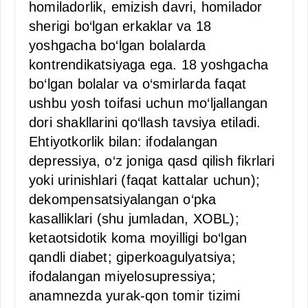
homiladorlik, emizish davri, homilador
sherigi bo‘lgan erkaklar va 18
yoshgacha bo‘lgan bolalarda
kontrendikatsiyaga ega. 18 yoshgacha
bo‘lgan bolalar va o‘smirlarda faqat
ushbu yosh toifasi uchun mo‘ljallangan
dori shakllarini qo‘llash tavsiya etiladi.
Ehtiyotkorlik bilan: ifodalangan
depressiya, o‘z joniga qasd qilish fikrlari
yoki urinishlari (faqat kattalar uchun);
dekompensatsiyalangan o‘pka
kasalliklari (shu jumladan, XOBL);
ketaotsidotik koma moyilligi bo‘lgan
qandli diabet; giperkoagulyatsiya;
ifodalangan miyelosupressiya;
anamnezda yurak-qon tomir tizimi