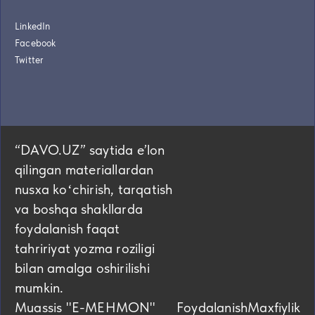
LinkedIn
Facebook
Twitter
“DAVO.UZ” saytida eʼlon
qilingan materiallardan
nusxa koʻchirish, tarqatish
va boshqa shakllarda
foydalanish faqat
tahririyat yozma roziligi
bilan amalga oshirilishi
mumkin.
Muassis "E-MEHMON"
Foydalanish
Maxfiylik