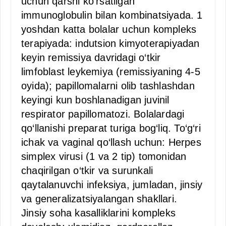
uchun qarshi ko‘rsatilgan
immunoglobulin bilan kombinatsiyada. 1
yoshdan katta bolalar uchun kompleks
terapiyada: indutsion kimyoterapiyadan
keyin remissiya davridagi o‘tkir
limfoblast leykemiya (remissiyaning 4-5
oyida); papillomalarni olib tashlashdan
keyingi kun boshlanadigan juvinil
respirator papillomatozi. Bolalardagi
qo‘llanishi preparat turiga bog‘liq. To‘g‘ri
ichak va vaginal qo‘llash uchun: Herpes
simplex virusi (1 va 2 tip) tomonidan
chaqirilgan o‘tkir va surunkali
qaytalanuvchi infeksiya, jumladan, jinsiy
va generalizatsiyalangan shakllari.
Jinsiy soha kasalliklarini kompleks