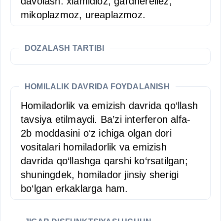
davolash: xlamidioz, gardnerellez,
mikoplazmoz, ureaplazmoz.
DOZALASH TARTIBI
HOMILALIK DAVRIDA FOYDALANISH
Homiladorlik va emizish davrida qo‘llash
tavsiya etilmaydi. Ba’zi interferon alfa-
2b moddasini o‘z ichiga olgan dori
vositalari homiladorlik va emizish
davrida qo‘llashga qarshi ko‘rsatilgan;
shuningdek, homilador jinsiy sherigi
bo‘lgan erkaklarga ham.