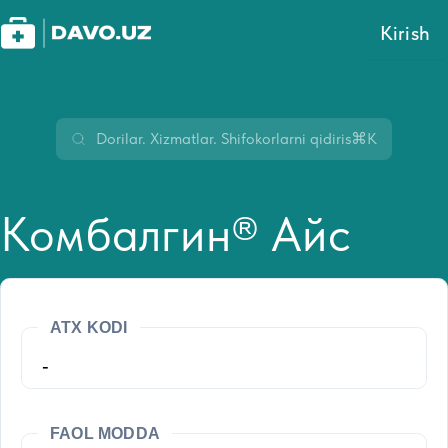
Kirish
⌘K
Комбалгин® Айс
ATX KODI
-
FAOL MODDA