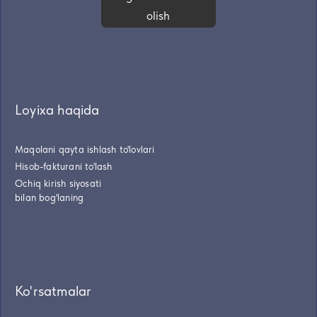
olish
Loyixa haqida
Maqolani qayta ishlash to'lovlari
Hisob-fakturani to'lash
Ochiq kirish siyosati
bilan bog'laning
Ko'rsatmalar