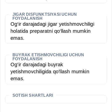
JIGAR DISFUNKTSIYASI UCHUN
FOYDALANISH
Og‘ir darajadagi jigar yetishmovchiligi
holatida preparatni qo‘llash mumkin
emas.
BUYRAK ETISHMOVCHILIGI UCHUN
FOYDALANISH
Og‘ir darajadagi buyrak
yetishmovchiligida qo‘llash mumkin
emas.
SOTISH SHARTLARI