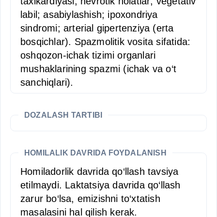
taxikardiyasi; nevrotik holatlar; vegetativ
labil; asabiylashish; ipoxondriya
sindromi; arterial gipertenziya (erta
bosqichlar). Spazmolitik vosita sifatida:
oshqozon-ichak tizimi organlari
mushaklarining spazmi (ichak va o‘t
sanchiqlari).
DOZALASH TARTIBI
HOMILALIK DAVRIDA FOYDALANISH
Homiladorlik davrida qo‘llash tavsiya
etilmaydi. Laktatsiya davrida qo‘llash
zarur bo‘lsa, emizishni to‘xtatish
masalasini hal qilish kerak.