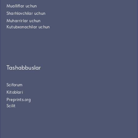
Mualliflar uchun
Sharhlovchilar uchun
Muharrirlar uchun
Kutubxonachilar uchun
Tashabbuslar
Sciforum
Kitoblari
Preprints.org
Scilit