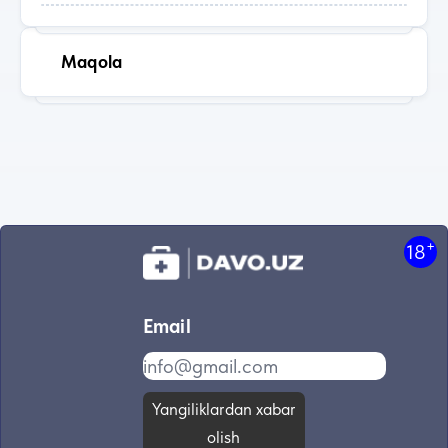
Maqola
+
18
Email
Yangiliklardan xabar
olish