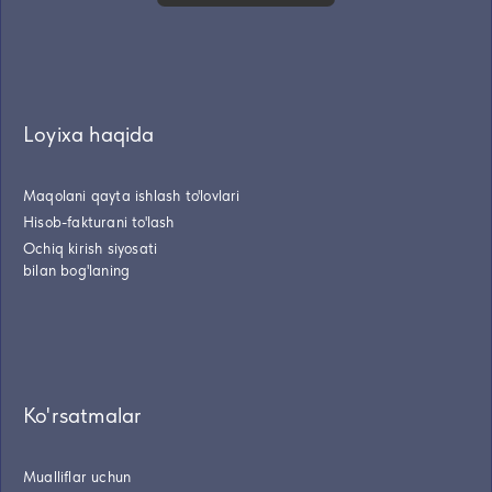
Loyixa haqida
Maqolani qayta ishlash to'lovlari
Hisob-fakturani to'lash
Ochiq kirish siyosati
bilan bog'laning
Ko'rsatmalar
Mualliflar uchun