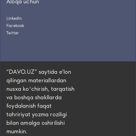
Aloqa uchun
LinkedIn
Facebook
Twitter
“DAVO.UZ” saytida eʼlon
qilingan materiallardan
nusxa koʻchirish, tarqatish
va boshqa shakllarda
foydalanish faqat
tahririyat yozma roziligi
bilan amalga oshirilishi
mumkin.